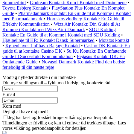
Summerbird
•
Godream Kontakt: Kom i Kontakt med Drømmene
•
Toyota Esbjerg Kontakt
•
PlayStation Plus Kontakt: En Komplet
Guide
•
Pharmadanmark Kontakt: En Guide til at Komme i Kontakt
med Pharmadanmark
•
Hornskovvindberg Kontakt: En Guide til
Effektiv Kommunikation
•
Wizz Air Kontakt: Din Guide til At
Komme i Kontakt med Wizz Air i Danmark
•
SDU Kolding
Kontakt: En Guide til at Komme i Kontakt med SDU Kolding
•
Hjælpelinje til HR: Kontakt Dansk Supermarked
•
Motatos kontakt
•
Københavns Lufthavn Bagage Kontakt
•
Casino DK Kontakt: En
guide til at kontakte Casino DK
•
Su Ku Kontakt: En Omfattende
Guide til Succesfuld Kommunikation
•
Pegasus Kontakt DK: En
Omfattende Guide
•
Novasol Danmark Kontakt: Find den bedste
feriebolig til din næste rejse
Modtag nyheder direkte i din indbakke
Din nye yndlingsmail – fyldt med indsigt og konkrete råd.
E-mail
Kom med
Dejligt at have dig med!
Jeg har læst og forstået brugervilkår og privatlivspolitik.
Tilmeldingen er frivillig og kan til enhver tid trækkes tilbage. Læs
vores vilkår og persondatapolitik for detaljer.