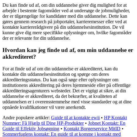
Du kan finde ud af, om din uddannelse giver dig mulighed for at
arbejde i bestemte fagområder ved at undersøge de jobmuligheder,
der er tilgængelige for kandidater med din uddannelse. Dette kan
gøres gennem research på jobportaler, karrieremesser eller ved at
kontakte karriererådgivere på din uddannelsesinstitution. De vil
kunne give dig mere specifikke oplysninger om, hvilke fagområder
der er relevante for din uddannelse.
Hvordan kan jeg finde ud af, om min uddannelse er
akkrediteret?
For at finde ud af om din uddannelse er akkrediteret, kan du
kontakte din uddannelsesinstitution og spørge om deres
akkrediteringsstatus. Du kan også søge efter oplysninger om
institutionens akkreditering på deres hjemmeside eller på offentlige
akkrediteringsagenturers websteder. Det er vigtigt at sikre, at din
uddannelse er akkrediteret, da det bekræfter, at kvaliteten af
uddannelsen er i overensstemmelse med visse standarder og at dine
opnåede kvalifikationer vil være anerkendt.
Andre populære artikler:
Guide til at kontakte ewii
•
HP Kontakt
Nummer: Få Hjælp til Dine HP-Produkter
•
Jobnet Kontakt: En
Guide til Effektiv Jobsøgning
•
Kontakt Borgerservice MitID
•
Sommerfuglens kontakt: En guide til at komme i kontakt med