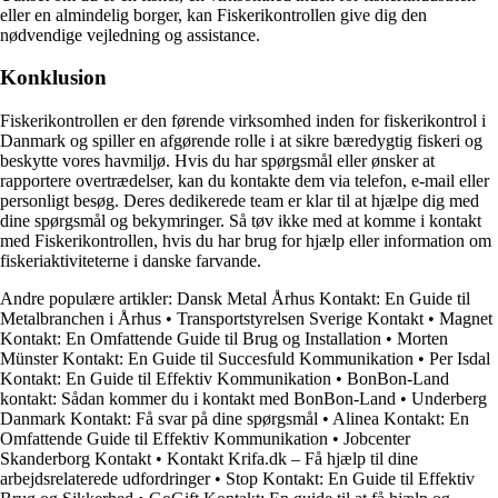
eller en almindelig borger, kan Fiskerikontrollen give dig den
nødvendige vejledning og assistance.
Konklusion
Fiskerikontrollen er den førende virksomhed inden for fiskerikontrol i
Danmark og spiller en afgørende rolle i at sikre bæredygtig fiskeri og
beskytte vores havmiljø. Hvis du har spørgsmål eller ønsker at
rapportere overtrædelser, kan du kontakte dem via telefon, e-mail eller
personligt besøg. Deres dedikerede team er klar til at hjælpe dig med
dine spørgsmål og bekymringer. Så tøv ikke med at komme i kontakt
med Fiskerikontrollen, hvis du har brug for hjælp eller information om
fiskeriaktiviteterne i danske farvande.
Andre populære artikler:
Dansk Metal Århus Kontakt: En Guide til
Metalbranchen i Århus
•
Transportstyrelsen Sverige Kontakt
•
Magnet
Kontakt: En Omfattende Guide til Brug og Installation
•
Morten
Münster Kontakt: En Guide til Succesfuld Kommunikation
•
Per Isdal
Kontakt: En Guide til Effektiv Kommunikation
•
BonBon-Land
kontakt: Sådan kommer du i kontakt med BonBon-Land
•
Underberg
Danmark Kontakt: Få svar på dine spørgsmål
•
Alinea Kontakt: En
Omfattende Guide til Effektiv Kommunikation
•
Jobcenter
Skanderborg Kontakt
•
Kontakt Krifa.dk – Få hjælp til dine
arbejdsrelaterede udfordringer
•
Stop Kontakt: En Guide til Effektiv