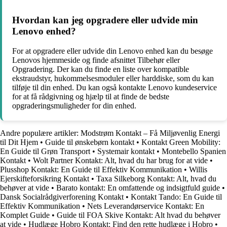
Hvordan kan jeg opgradere eller udvide min
Lenovo enhed?
For at opgradere eller udvide din Lenovo enhed kan du besøge
Lenovos hjemmeside og finde afsnittet Tilbehør eller
Opgradering. Der kan du finde en liste over kompatible
ekstraudstyr, hukommelsesmoduler eller harddiske, som du kan
tilføje til din enhed. Du kan også kontakte Lenovo kundeservice
for at få rådgivning og hjælp til at finde de bedste
opgraderingsmuligheder for din enhed.
Andre populære artikler:
Modstrøm Kontakt – Få Miljøvenlig Energi
til Dit Hjem
•
Guide til ønskebørn kontakt
•
Kontakt Green Mobility:
En Guide til Grøn Transport
•
Systemair kontakt
•
Montebello Spanien
Kontakt
•
Wolt Partner Kontakt: Alt, hvad du har brug for at vide
•
Plusshop Kontakt: En Guide til Effektiv Kommunikation
•
Willis
Ejerskifteforsikring Kontakt
•
Taxa Silkeborg Kontakt: Alt, hvad du
behøver at vide
•
Barato kontakt: En omfattende og indsigtfuld guide
•
Dansk Socialrådgiverforening Kontakt
•
Kontakt Tando: En Guide til
Effektiv Kommunikation
•
Nets Leverandørservice Kontakt: En
Komplet Guide
•
Guide til FOA Skive Kontakt: Alt hvad du behøver
at vide
•
Hudlæge Hobro Kontakt: Find den rette hudlæge i Hobro
•