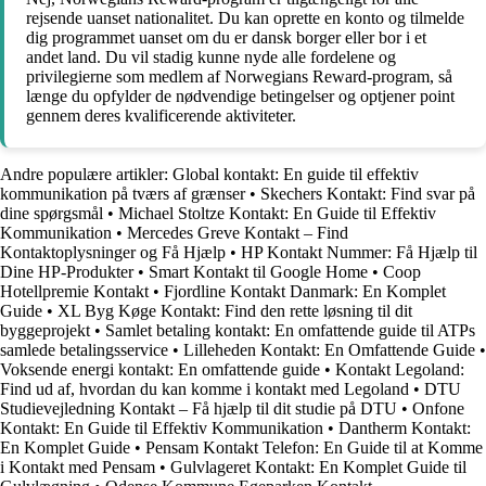
rejsende uanset nationalitet. Du kan oprette en konto og tilmelde
dig programmet uanset om du er dansk borger eller bor i et
andet land. Du vil stadig kunne nyde alle fordelene og
privilegierne som medlem af Norwegians Reward-program, så
længe du opfylder de nødvendige betingelser og optjener point
gennem deres kvalificerende aktiviteter.
Andre populære artikler:
Global kontakt: En guide til effektiv
kommunikation på tværs af grænser
•
Skechers Kontakt: Find svar på
dine spørgsmål
•
Michael Stoltze Kontakt: En Guide til Effektiv
Kommunikation
•
Mercedes Greve Kontakt – Find
Kontaktoplysninger og Få Hjælp
•
HP Kontakt Nummer: Få Hjælp til
Dine HP-Produkter
•
Smart Kontakt til Google Home
•
Coop
Hotellpremie Kontakt
•
Fjordline Kontakt Danmark: En Komplet
Guide
•
XL Byg Køge Kontakt: Find den rette løsning til dit
byggeprojekt
•
Samlet betaling kontakt: En omfattende guide til ATPs
samlede betalingsservice
•
Lilleheden Kontakt: En Omfattende Guide
•
Voksende energi kontakt: En omfattende guide
•
Kontakt Legoland:
Find ud af, hvordan du kan komme i kontakt med Legoland
•
DTU
Studievejledning Kontakt – Få hjælp til dit studie på DTU
•
Onfone
Kontakt: En Guide til Effektiv Kommunikation
•
Dantherm Kontakt:
En Komplet Guide
•
Pensam Kontakt Telefon: En Guide til at Komme
i Kontakt med Pensam
•
Gulvlageret Kontakt: En Komplet Guide til