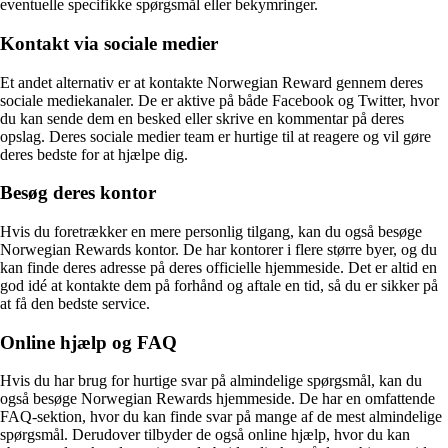
eventuelle specifikke spørgsmål eller bekymringer.
Kontakt via sociale medier
Et andet alternativ er at kontakte Norwegian Reward gennem deres
sociale mediekanaler. De er aktive på både Facebook og Twitter, hvor
du kan sende dem en besked eller skrive en kommentar på deres
opslag. Deres sociale medier team er hurtige til at reagere og vil gøre
deres bedste for at hjælpe dig.
Besøg deres kontor
Hvis du foretrækker en mere personlig tilgang, kan du også besøge
Norwegian Rewards kontor. De har kontorer i flere større byer, og du
kan finde deres adresse på deres officielle hjemmeside. Det er altid en
god idé at kontakte dem på forhånd og aftale en tid, så du er sikker på
at få den bedste service.
Online hjælp og FAQ
Hvis du har brug for hurtige svar på almindelige spørgsmål, kan du
også besøge Norwegian Rewards hjemmeside. De har en omfattende
FAQ-sektion, hvor du kan finde svar på mange af de mest almindelige
spørgsmål. Derudover tilbyder de også online hjælp, hvor du kan