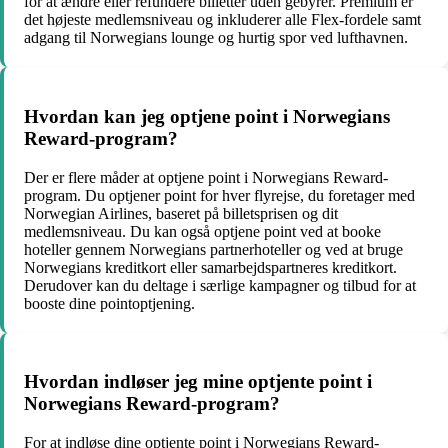
for at ændre eller refundere billetter uden gebyrer. Premium er
det højeste medlemsniveau og inkluderer alle Flex-fordele samt
adgang til Norwegians lounge og hurtig spor ved lufthavnen.
Hvordan kan jeg optjene point i Norwegians
Reward-program?
Der er flere måder at optjene point i Norwegians Reward-
program. Du optjener point for hver flyrejse, du foretager med
Norwegian Airlines, baseret på billetsprisen og dit
medlemsniveau. Du kan også optjene point ved at booke
hoteller gennem Norwegians partnerhoteller og ved at bruge
Norwegians kreditkort eller samarbejdspartneres kreditkort.
Derudover kan du deltage i særlige kampagner og tilbud for at
booste dine pointoptjening.
Hvordan indløser jeg mine optjente point i
Norwegians Reward-program?
For at indløse dine optjente point i Norwegians Reward-