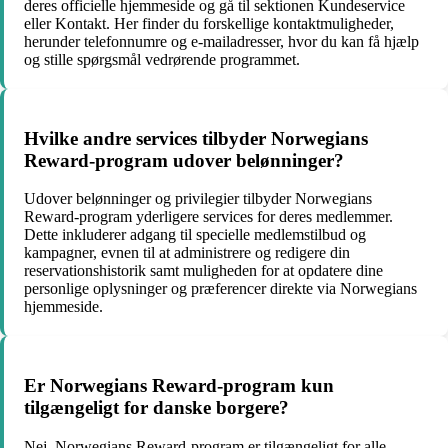
deres officielle hjemmeside og gå til sektionen Kundeservice
eller Kontakt. Her finder du forskellige kontaktmuligheder,
herunder telefonnumre og e-mailadresser, hvor du kan få hjælp
og stille spørgsmål vedrørende programmet.
Hvilke andre services tilbyder Norwegians
Reward-program udover belønninger?
Udover belønninger og privilegier tilbyder Norwegians
Reward-program yderligere services for deres medlemmer.
Dette inkluderer adgang til specielle medlemstilbud og
kampagner, evnen til at administrere og redigere din
reservationshistorik samt muligheden for at opdatere dine
personlige oplysninger og præferencer direkte via Norwegians
hjemmeside.
Er Norwegians Reward-program kun
tilgængeligt for danske borgere?
Nej, Norwegians Reward-program er tilgængeligt for alle