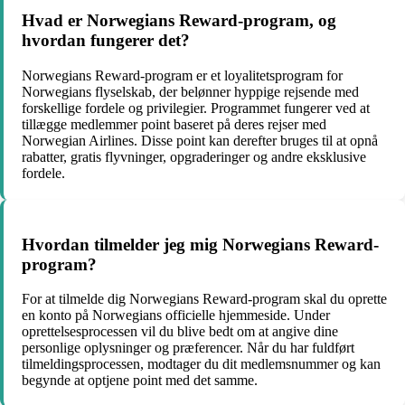
Hvad er Norwegians Reward-program, og
hvordan fungerer det?
Norwegians Reward-program er et loyalitetsprogram for
Norwegians flyselskab, der belønner hyppige rejsende med
forskellige fordele og privilegier. Programmet fungerer ved at
tillægge medlemmer point baseret på deres rejser med
Norwegian Airlines. Disse point kan derefter bruges til at opnå
rabatter, gratis flyvninger, opgraderinger og andre eksklusive
fordele.
Hvordan tilmelder jeg mig Norwegians Reward-
program?
For at tilmelde dig Norwegians Reward-program skal du oprette
en konto på Norwegians officielle hjemmeside. Under
oprettelsesprocessen vil du blive bedt om at angive dine
personlige oplysninger og præferencer. Når du har fuldført
tilmeldingsprocessen, modtager du dit medlemsnummer og kan
begynde at optjene point med det samme.