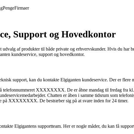
ng
Penge
Firmaer
ce, Support og Hovedkontor
 udvalg af produkter til både private og erhvervskunder. Hvis du har br
ganten kundeservice, support og hovedkontor.
r teknisk support, kan du kontakte Elgiganten kundeservice. Der er fle
 på telefonnummeret XXXXXXXX. De er åbne mandag til fredag fra kl. 
ndeservicemedarbejder. Chatten er åben i samme tidsrum som telefonis
ice på XXXXXXXX. De bestræber sig på at svare inden for 24 timer.
 kontakte Elgigantens supportteam. Her er nogle måder, du kan få support