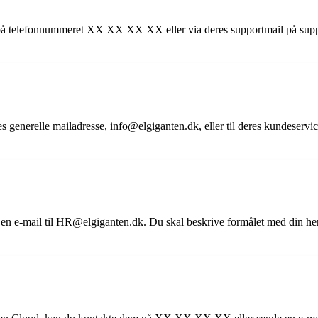
m på telefonnummeret XX XX XX XX eller via deres supportmail på sup
es generelle mailadresse, info@elgiganten.dk, eller til deres kundeser
en e-mail til HR@elgiganten.dk. Du skal beskrive formålet med din hen