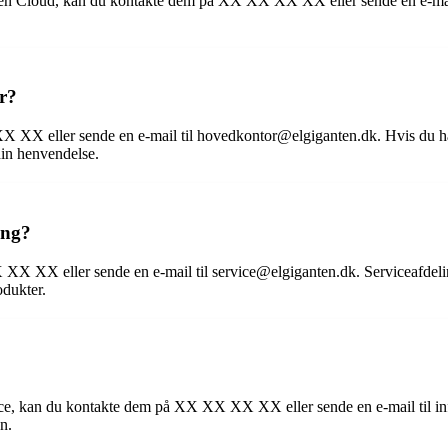
ten Cloud, kan du kontakte dem på XX XX XX XX eller sende en e-mail t
r?
 XX eller sende en e-mail til hovedkontor@elgiganten.dk. Hvis du har e
din henvendelse.
ing?
XX XX eller sende en e-mail til service@elgiganten.dk. Serviceafdelingen
odukter.
ce, kan du kontakte dem på XX XX XX XX eller sende en e-mail til in
n.