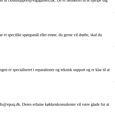
il cloudsupport@elgiganten.dk. De er dedikeret til at hjælpe dig
t specifikt spørgsmål eller emne, du gerne vil drøfte, skal du
 er specialiseret i reparationer og teknisk support og er klar til at
fo@epoq.dk. Deres erfarne køkkenkonsulenter vil være glade for at