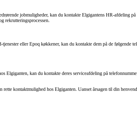
mål vedrørende jobmuligheder, kan du kontakte Elgigantens HR-afdelin
 rekrutteringsprocessen.
cloud-tjenester eller Epoq køkkener, kan du kontakte dem på de fø
øbt hos Elgiganten, kan du kontakte deres serviceafdeling på telefonn
en rette kontaktmulighed hos Elgiganten. Uanset årsagen til din henvende