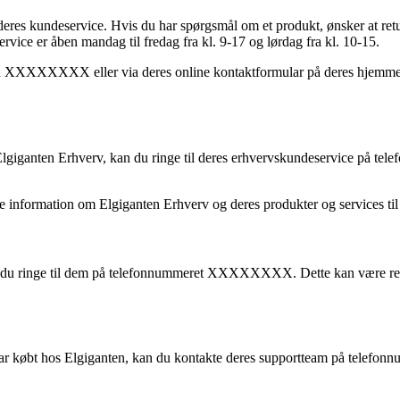
res kundeservice. Hvis du har spørgsmål om et produkt, ønsker at return
 er åben mandag til fredag fra kl. 9-17 og lørdag fra kl. 10-15.
på XXXXXXXX eller via deres online kontaktformular på deres hjemmesi
 Elgiganten Erhverv, kan du ringe til deres erhvervskundeservice på
nformation om Elgiganten Erhverv og deres produkter og services til
du ringe til dem på telefonnummeret XXXXXXXX. Dette kan være releva
, du har købt hos Elgiganten, kan du kontakte deres supportteam på te