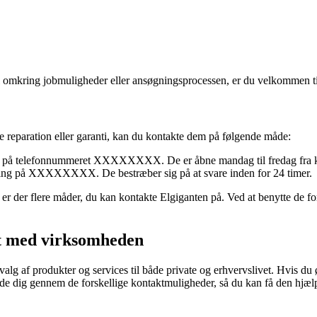
mål omkring jobmuligheder eller ansøgningsprocessen, er du velkommen t
e reparation eller garanti, kan du kontakte dem på følgende måde:
ing på telefonnummeret XXXXXXXX. De er åbne mandag til fredag fra k
eling på XXXXXXXX. De bestræber sig på at svare inden for 24 timer.
r der flere måder, du kan kontakte Elgiganten på. Ved at benytte de fo
kt med virksomheden
valg af produkter og services til både private og erhvervslivet. Hvis d
guide dig gennem de forskellige kontaktmuligheder, så du kan få den hjælp