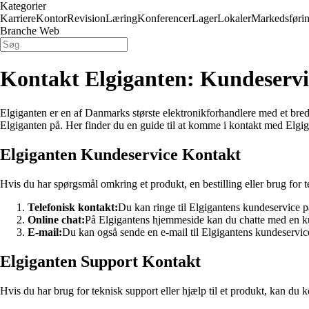
Kategorier
Karriere
Kontor
Revision
Læring
Konferencer
Lager
Lokaler
Markedsføri
Branche Web
Kontakt Elgiganten: Kundeservi
Elgiganten er en af Danmarks største elektronikforhandlere med et bredt
Elgiganten på. Her finder du en guide til at komme i kontakt med Elgi
Elgiganten Kundeservice Kontakt
Hvis du har spørgsmål omkring et produkt, en bestilling eller brug fo
Telefonisk kontakt:
Du kan ringe til Elgigantens kundeservice
Online chat:
På Elgigantens hjemmeside kan du chatte med en ku
E-mail:
Du kan også sende en e-mail til Elgigantens kundeserv
Elgiganten Support Kontakt
Hvis du har brug for teknisk support eller hjælp til et produkt, kan du