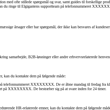
on med ofte stillede spørgsmål og svar, samt guides til forskellige prod
, kan du ringe til Elgigantens supportteam på telefonnummeret XXXXX
mæssige årsager eller har spørgsmål, der ikke kan besvares af kundese
kring samarbejde, B2B-løsninger eller andre erhvervsrelaterede henven
ster, kan du kontakte dem på følgende måde:
t på telefonnummeret XXXXXXXX. De er åbne mandag til fredag fra kl
port på XXXXXXXX. De bestræber sig på at svare inden for 24 timer.
ål vedrørende HR-relaterede emner, kan du kontakte dem på følgende måd