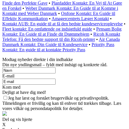
Finde den Perfekte Gave
•
Planfadder Kontakt: En Vej til At Gøre
en Forskel
•
Weber Danmark Kontakt: En Guide til at Komme i
Kontakt med Weber Danmark
•
Onfone Kontakt: En Guide til
Effektiv Kommunikation
•
Amagercentrets Læger Kontakt
•
Kontakt AUB: En guide til at få den bedste kundeserviceoplevelse
•
Fleet kontakt: En omfattende og indsigtfuld guide
•
Pensam Bolig
Kontakt: En Guide til at Finde dit Drømmehjem
•
Ricoh Kontakt
Telefon: Få den bedste support til din Ricoh-printer
•
Air Canada
Danmark Kontakt: Din Guide til Kundeservice
•
Priority Pass
Kontakt: En guide til at kontakte Priority Pass
Modtag nyheder direkte i din indbakke
Din nye yndlingsmail – fyldt med indsigt og konkrete råd.
E-mail
Kom med
Dejligt at have dig med!
Jeg har læst og forstået brugervilkår og privatlivspolitik.
Tilmeldingen er frivillig og kan til enhver tid trækkes tilbage. Læs
vores vilkår og persondatapolitik for detaljer.
Del og vis hjerte
X