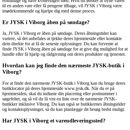
emballage og have kvitteringen med. Hvis du ønsker at bytte varen
til en anden vare eller få pengene tilbage, vil JYSK i Viborg være
imødekommende og hjælpe dig med denne proces.
Er JYSK i Viborg åben på søndage?
Ja, JYSK i Viborg er åben på søndage. Deres åbningstider kan
variere, så det anbefales at tjekke deres hjemmeside eller kontakte
dem direkte for at få de seneste oplysninger. Du kan forvente at
finde JYSK i Viborg åben på søndage for at give dig mulighed for at
handle eller få hjælp og rådgivning om deres produkter og tjenester.
Hvordan kan jeg finde den nærmeste JYSK-butik i
Viborg?
For at finde den nærmeste JYSK-butik i Viborg kan du bruge deres
butiklocator på deres hjemmeside www.jysk.dk. Når du er på
hjemmesiden, skal du indtaste din placering eller postnummer i
søgefeltet, og så vil du få vist en liste over de nærmeste JYSK-
butikker inklusive Viborg. Du kan også se butikkernes åbningstider
og kontaktoplysninger, så du kan planlægge dit besøg bedst muligt.
Har JYSK i Viborg et vareudleveringssted?