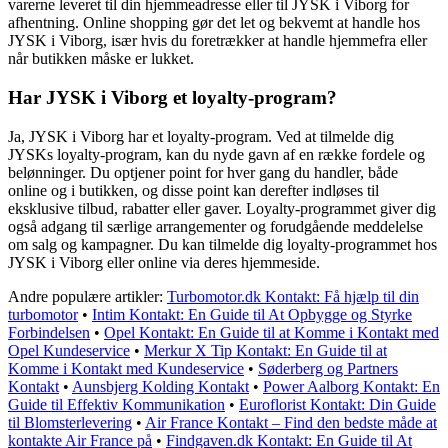
varerne leveret til din hjemmeadresse eller til JYSK i Viborg for
afhentning. Online shopping gør det let og bekvemt at handle hos
JYSK i Viborg, især hvis du foretrækker at handle hjemmefra eller
når butikken måske er lukket.
Har JYSK i Viborg et loyalty-program?
Ja, JYSK i Viborg har et loyalty-program. Ved at tilmelde dig
JYSKs loyalty-program, kan du nyde gavn af en række fordele og
belønninger. Du optjener point for hver gang du handler, både
online og i butikken, og disse point kan derefter indløses til
eksklusive tilbud, rabatter eller gaver. Loyalty-programmet giver dig
også adgang til særlige arrangementer og forudgående meddelelse
om salg og kampagner. Du kan tilmelde dig loyalty-programmet hos
JYSK i Viborg eller online via deres hjemmeside.
Andre populære artikler:
Turbomotor.dk Kontakt: Få hjælp til din
turbomotor
•
Intim Kontakt: En Guide til At Opbygge og Styrke
Forbindelsen
•
Opel Kontakt: En Guide til at Komme i Kontakt med
Opel Kundeservice
•
Merkur X Tip Kontakt: En Guide til at
Komme i Kontakt med Kundeservice
•
Søderberg og Partners
Kontakt
•
Aunsbjerg Kolding Kontakt
•
Power Aalborg Kontakt: En
Guide til Effektiv Kommunikation
•
Euroflorist Kontakt: Din Guide
til Blomsterlevering
•
Air France Kontakt – Find den bedste måde at
kontakte Air France på
•
Findgaven.dk Kontakt: En Guide til At