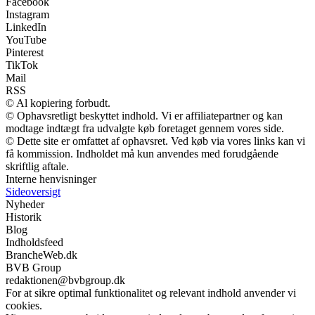
Facebook
Instagram
LinkedIn
YouTube
Pinterest
TikTok
Mail
RSS
© Al kopiering forbudt.
© Ophavsretligt beskyttet indhold. Vi er affiliatepartner og kan
modtage indtægt fra udvalgte køb foretaget gennem vores side.
© Dette site er omfattet af ophavsret. Ved køb via vores links kan vi
få kommission. Indholdet må kun anvendes med forudgående
skriftlig aftale.
Interne henvisninger
Sideoversigt
Nyheder
Historik
Blog
Indholdsfeed
BrancheWeb.dk
BVB Group
redaktionen@bvbgroup.dk
For at sikre optimal funktionalitet og relevant indhold anvender vi
cookies.