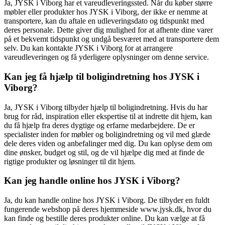
Ja, JYSK i Viborg har et vareudleveringssted. Når du køber større
møbler eller produkter hos JYSK i Viborg, der ikke er nemme at
transportere, kan du aftale en udleveringsdato og tidspunkt med
deres personale. Dette giver dig mulighed for at afhente dine varer
på et bekvemt tidspunkt og undgå besværet med at transportere dem
selv. Du kan kontakte JYSK i Viborg for at arrangere
vareudleveringen og få yderligere oplysninger om denne service.
Kan jeg få hjælp til boligindretning hos JYSK i
Viborg?
Ja, JYSK i Viborg tilbyder hjælp til boligindretning. Hvis du har
brug for råd, inspiration eller ekspertise til at indrette dit hjem, kan
du få hjælp fra deres dygtige og erfarne medarbejdere. De er
specialister inden for møbler og boligindretning og vil med glæde
dele deres viden og anbefalinger med dig. Du kan oplyse dem om
dine ønsker, budget og stil, og de vil hjælpe dig med at finde de
rigtige produkter og løsninger til dit hjem.
Kan jeg handle online hos JYSK i Viborg?
Ja, du kan handle online hos JYSK i Viborg. De tilbyder en fuldt
fungerende webshop på deres hjemmeside www.jysk.dk, hvor du
kan finde og bestille deres produkter online. Du kan vælge at få