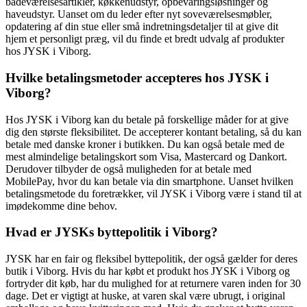
badeværelsesartikler, køkkenudstyr, opbevaringsløsninger og
haveudstyr. Uanset om du leder efter nyt soveværelsesmøbler,
opdatering af din stue eller små indretningsdetaljer til at give dit
hjem et personligt præg, vil du finde et bredt udvalg af produkter
hos JYSK i Viborg.
Hvilke betalingsmetoder accepteres hos JYSK i
Viborg?
Hos JYSK i Viborg kan du betale på forskellige måder for at give
dig den største fleksibilitet. De accepterer kontant betaling, så du kan
betale med danske kroner i butikken. Du kan også betale med de
mest almindelige betalingskort som Visa, Mastercard og Dankort.
Derudover tilbyder de også muligheden for at betale med
MobilePay, hvor du kan betale via din smartphone. Uanset hvilken
betalingsmetode du foretrækker, vil JYSK i Viborg være i stand til at
imødekomme dine behov.
Hvad er JYSKs byttepolitik i Viborg?
JYSK har en fair og fleksibel byttepolitik, der også gælder for deres
butik i Viborg. Hvis du har købt et produkt hos JYSK i Viborg og
fortryder dit køb, har du mulighed for at returnere varen inden for 30
dage. Det er vigtigt at huske, at varen skal være ubrugt, i original