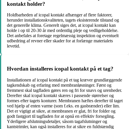
kontakt holder?
Holdbarheden af icopal kontakt afhænger af flere faktorer,
herunder installationskvaliteten, tagets eksisterende tilstand og
det generelle klima. Generelt siges det, at icopal kontakt kan
holde i op til 20-30 år med ordentlig pleje og vedligeholdelse.
Det anbefales at foretage regelmæssig inspektion og eventuelt
udbedring af revner eller skader for at forlænge materialets
levetid.
Hvordan installeres icopal kontakt på et tag?
Installationen af icopal kontakt på et tag kræver grundlæggende
tagkendskab og erfaring med membranløsninger. Først og
fremmest skal tagfladen gøres ren og fri for snavs og urenheder.
Derefter skal icopal kontakt skæres i passende størrelser og
formes efter tagets konturer. Membranen hæftes derefter til taget
ved hjælp af enten varme (som f.eks. en gasbrænder) eller lim.
Det er vigtigt at sikre, at membranen er glat, fri for folder og
godt fastgjort til tagfladen for at opnå en effektiv forsegling.
Yderligere afslutningsdetaljer, såsom tagafslutninger og
kantstrimler, kan også installeres for at sikre en fuldstændig