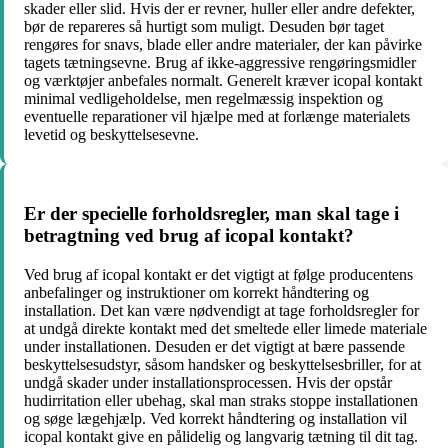
skader eller slid. Hvis der er revner, huller eller andre defekter,
bør de repareres så hurtigt som muligt. Desuden bør taget
rengøres for snavs, blade eller andre materialer, der kan påvirke
tagets tætningsevne. Brug af ikke-aggressive rengøringsmidler
og værktøjer anbefales normalt. Generelt kræver icopal kontakt
minimal vedligeholdelse, men regelmæssig inspektion og
eventuelle reparationer vil hjælpe med at forlænge materialets
levetid og beskyttelsesevne.
Er der specielle forholdsregler, man skal tage i
betragtning ved brug af icopal kontakt?
Ved brug af icopal kontakt er det vigtigt at følge producentens
anbefalinger og instruktioner om korrekt håndtering og
installation. Det kan være nødvendigt at tage forholdsregler for
at undgå direkte kontakt med det smeltede eller limede materiale
under installationen. Desuden er det vigtigt at bære passende
beskyttelsesudstyr, såsom handsker og beskyttelsesbriller, for at
undgå skader under installationsprocessen. Hvis der opstår
hudirritation eller ubehag, skal man straks stoppe installationen
og søge lægehjælp. Ved korrekt håndtering og installation vil
icopal kontakt give en pålidelig og langvarig tætning til dit tag.