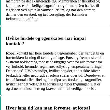
membran på det eksisterende tag. Membranen er fleksibel og
kan tilpasses forskellige tagprofiler og former. Den hæftes til
tagfladen ved hjælp af varme eller lim, og når den hærder,
danner den en stærk og tæt forsegling, der forhindrer
indtrængning af fugt.
Hvilke fordele og egenskaber har icopal
kontakt?
Icopal kontakt har flere fordele og egenskaber, der gør det til en
foretrukken løsning til tætning af tage. Først og fremmest er det
ekstremt holdbart og modstandsdygtigt over for alle former for
vejrforhold, herunder regn, sne, sollys og temperaturændringer.
Det er også UV-bestandigt, hvilket betyder, at det ikke bliver
beskadiget eller nedbrudt af solens stråler over tid. Derudover er
icopal kontakt fleksibel og kan tilpasses forskellige tagprofiler,
hvilket gør det velegnet til forskellige typer bygninger. Det er
også nemt at installere og kræver minimal vedligeholdelse.
Hvor lang tid kan man forvente, at icopal