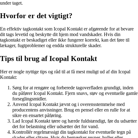
under taget.
Hvorfor er det vigtigt?
En effektiv tagkontakt som Icopal Kontakt er afgørende for at bevare
dit tags levetid og beskytte dit hjem mod vandskader. Hvis din
tagkontakt er beskadiget eller ikke fungerer korrekt, kan det føre til
lækager, fugtproblemer og endda strukturelle skader.
Tips til brug af Icopal Kontakt
Her er nogle nyttige tips og råd til at få mest muligt ud af din Icopal
Kontakt:
Sørg for at rengøre og forberede tagoverfladen grundigt, inden
du påfører Icopal Kontakt. Fjern snavs, støv og eventuelle gamle
forseglingsmidler.
Anvend Icopal Kontakt jævnt og i overensstemmelse med
producentens anvisninger. Brug en pensel eller en rulle for at
sikre en ensartet påføring.
Lad Icopal Kontakt tørre og hærde fuldstændigt, før du udsætter
det for belastning eller udsætter det for vand.
Kontrollér regelmæssigt din tagkontakt for eventuelle tegn på
skader eller slitage. Hvis du bemærker revner, huller eller