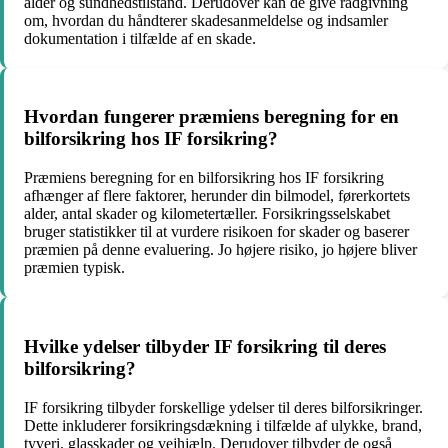
alder og sundhedstilstand. Derudover kan de give rådgivning
om, hvordan du håndterer skadesanmeldelse og indsamler
dokumentation i tilfælde af en skade.
Hvordan fungerer præmiens beregning for en
bilforsikring hos IF forsikring?
Præmiens beregning for en bilforsikring hos IF forsikring
afhænger af flere faktorer, herunder din bilmodel, førerkortets
alder, antal skader og kilometertæller. Forsikringsselskabet
bruger statistikker til at vurdere risikoen for skader og baserer
præmien på denne evaluering. Jo højere risiko, jo højere bliver
præmien typisk.
Hvilke ydelser tilbyder IF forsikring til deres
bilforsikring?
IF forsikring tilbyder forskellige ydelser til deres bilforsikringer.
Dette inkluderer forsikringsdækning i tilfælde af ulykke, brand,
tyveri, glasskader og vejhjælp. Derudover tilbyder de også