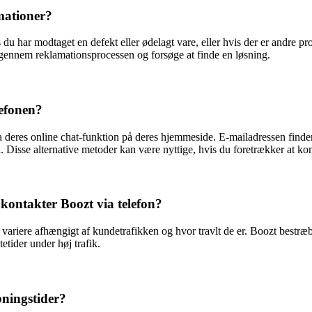
mationer?
u har modtaget en defekt eller ødelagt vare, eller hvis der er andre pro
gennem reklamationsprocessen og forsøge at finde en løsning.
lefonen?
via deres online chat-funktion på deres hjemmeside. E-mailadressen fin
 Disse alternative metoder kan være nyttige, hvis du foretrækker at komm
 kontakter Boozt via telefon?
an variere afhængigt af kundetrafikken og hvor travlt de er. Boozt bestræ
etider under høj trafik.
bningstider?