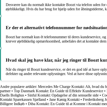
Desværre kan du normalt ikke kontakte Boozt via telefon uden for de
øjeblikkeligt. Hvis du har brug for hjælp uden for åbningstiderne, k
Er der et alternativt telefonnummer for nødsituatio
Boozt har normalt kun ét telefonnummer til deres kundeservice, og de
kræver øjeblikkelig opmærksomhed, anbefales det at kontakte dem in
Hvad skal jeg have klar, når jeg ringer til Boozt ku
Når du ringer til Boozt kundeservice, er det en god idé at have oply
defekter og andre relevante oplysninger. Ved at have disse oplysni
Andre populære artikler:
Mercedes Me Charge Kontakt: Alt, hvad du b
partner
•
Top Danmark Kontakt: En Guide til Effektiv Kundeservice
•
Daells Bolighus
•
Sinful Kontakt: Opdagelse af din sensuelle side
•
Coo
Kontakt Sparekassen Sjælland
•
Jane Kønig Kontakt
•
Frederiksberg J
Billigere Indkøb
•
Diba Kontakt: En Guide til at Komme i Kontakt me