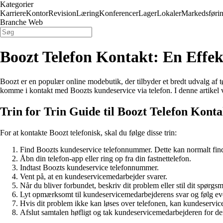
Kategorier
Karriere
Kontor
Revision
Læring
Konferencer
Lager
Lokaler
Markedsføri
Branche Web
Boozt Telefon Kontakt: En Eff
Boozt er en populær online modebutik, der tilbyder et bredt udvalg af t
komme i kontakt med Boozts kundeservice via telefon. I denne artikel 
Trin for Trin Guide til Boozt Telefon Konta
For at kontakte Boozt telefonisk, skal du følge disse trin:
Find Boozts kundeservice telefonnummer. Dette kan normalt find
Åbn din telefon-app eller ring op fra din fastnettelefon.
Indtast Boozts kundeservice telefonnummer.
Vent på, at en kundeservicemedarbejder svarer.
Når du bliver forbundet, beskriv dit problem eller stil dit spørgsm
Lyt opmærksomt til kundeservicemedarbejderens svar og følg even
Hvis dit problem ikke kan løses over telefonen, kan kundeservicem
Afslut samtalen høfligt og tak kundeservicemedarbejderen for de