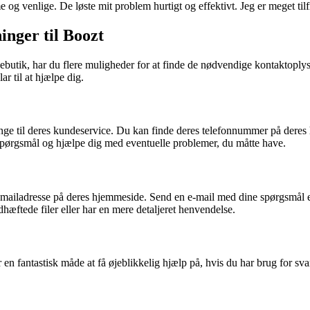
og venlige. De løste mit problem hurtigt og effektivt. Jeg er meget til
inger til Boozt
tik, har du flere muligheder for at finde de nødvendige kontaktoplysn
ar til at hjælpe dig.
ge til deres kundeservice. Du kan finde deres telefonnummer på deres h
e spørgsmål og hjælpe dig med eventuelle problemer, du måtte have.
e-mailadresse på deres hjemmeside. Send en e-mail med dine spørgsmål e
hæftede filer eller har en mere detaljeret henvendelse.
 en fantastisk måde at få øjeblikkelig hjælp på, hvis du har brug for s