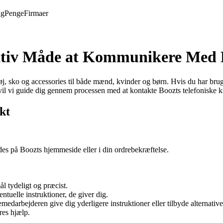
ng
Penge
Firmaer
ektiv Måde at Kommunikere Med 
øj, sko og accessories til både mænd, kvinder og børn. Hvis du har brug
vil vi guide dig gennem processen med at kontakte Boozts telefoniske 
kt
es på Boozts hjemmeside eller i din ordrebekræftelse.
ål tydeligt og præcist.
tuelle instruktioner, de giver dig.
edarbejderen give dig yderligere instruktioner eller tilbyde alternative
res hjælp.