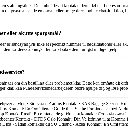
res åbningstider. Det anbefales at kontakte dem i løbet af deres normal
an du prøve at sende en e-mail eller bruge deres online chat-funktion, h
ner eller akutte spørgsmål?
r er sandsynligvis ikke et specifikt nummer til nødsituationer eller aku
den for deres åbningstider for at sikre den hurtigst mulige hjælp.
ndeservice?
sninger om din bestilling eller problemet klar. Dette kan omfatte dit ord
nger klar, kan kundeservicemedarbejderen bedre hjælpe dig og løse prob
ehøver at vide
•
Storskrald Aarhus Kontakt
•
SAS Bagage Service Kon
Hay Kontakt: En Omfattende Guide til at Skabe Forbindelse med Andr
p Kontakt Email: En omfattende guide til at kontakte Coop via e-mail
obcenter Kontakt
•
DFDS Oslo Kontakt: Din Vejledning til at Komme
d Diba
•
Sådan kontakter du SU Udland
•
Azets Kontakt: En Omfatten