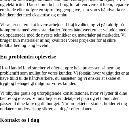
og elektricitet. Uanset om du har brug for at renovere dit hjem, reparere
en skade eller udføre en større byggeopgave, kan vores håndværkere
håndtere det med ekspertise og omhu.
Vi sætter en ære i at levere arbejde af høj kvalitet, og vi går aldrig på
kompromis med vores standarder. Vores håndværkere er veluddannede
og opdaterede med de nyeste teknikker og materialer på markedet. Vi
bruger kun materialer af høj kvalitet i vores projekter for at sikre
holdbarhed og lang levetid.
En problemfri oplevelse
Hos HandyHand stræber vi efter at gøre hele processen så nem og
problemfri som muligt for vores kunder. Vi forstår, hvor vigtigt det er at
have tillid til de håndværkere, du ansætter, og vi ønsker at skabe et
trygt og behageligt miljø for vores kunder.
Vi tilbyder gratis og uforpligtende konsultationer, hvor vi lytter til dine
behov og ønsker. Vi udarbejder en detaljeret plan og et tilbud, der
passer til dine krav og dit budget. Når projektet er startet, holder vi dig
opdateret undervejs og sikrer, at alt går efter planen.
Kontakt os i dag