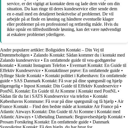
service, er det vigtigt at kontakte dem og lade dem vide om din
situation. Du kan ringe til deres kundeservice eller sende dem
en e-mail med en detaljeret beskrivelse af problemet. De vil
arbejde på at finde en løsning og håndtere eventuelle klager
eller problemer på en professionel og retfærdig måde. Hvis du
ikke opnår en tilfredsstillende løsning, kan det være nødvendigt
at eskalere problemet yderligere.
Andre populære artikler:
Boligsiden Kontakt – Din Vej til
Drømmeboligen
•
Zalando Kontakt: Sådan kommer du i kontakt med
Zalando kundeservice
•
En omfattende guide til veu-godtgørelse
kontakt
•
Kontakt Instagram Telefon
•
Evermart Kontakt: En Guide til
Effektiv Kundeservice
•
Kontaktlinser prøve: En omfattende guide
•
Jyllinge Skole Kontakt
•
Kontakt politiet i København: En omfattende
guide
•
SAS Danmark Kontakt: Få svar på dine spørgsmål og hjælp
tilgængelig
•
Inpost Kontakt: Din Guide til Effektiv Kundeservice
•
PostNL Kontakt: En Guide til At Komme i Kontakt med PostNL
•
Sådan får du fat i SATS Kundeservice via telefon
•
Kontakt
Københavns Kommune: Få svar på dine spørgsmål og få hjælp
•
Air
France Kontakt – Find den bedste måde at kontakte Air France på
•
Atlantic Airways Kontakt: Din Guide til At Komme i Kontakt med
Atlantic Airways
•
Udbetaling Danmark: Begravelseshjælp Kontakt
•
Prosam Forsikring Kontakt: En omfattende guide
•
Danmark
Sygesikring Kontakt: Få den hjælp, du har brug for