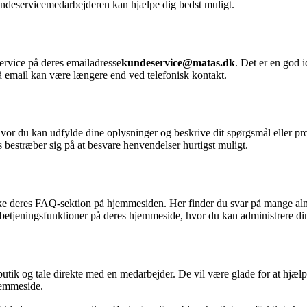
kundeservicemedarbejderen kan hjælpe dig bedst muligt.
ervice på deres emailadresse
kundeservice@matas.dk
. Det er en god i
å email kan være længere end ved telefonisk kontakt.
hvor du kan udfylde dine oplysninger og beskrive dit spørgsmål eller 
estræber sig på at besvare henvendelser hurtigst muligt.
kke deres FAQ-sektion på hjemmesiden. Her finder du svar på mange al
vbetjeningsfunktioner på deres hjemmeside, hvor du kan administrere di
butik og tale direkte med en medarbejder. De vil være glade for at hjæl
jemmeside.