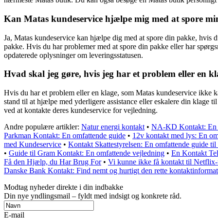
Kan Matas kundeservice hjælpe mig med at spore min p
Ja, Matas kundeservice kan hjælpe dig med at spore din pakke, hvis du
pakke. Hvis du har problemer med at spore din pakke eller har spørg
opdaterede oplysninger om leveringsstatusen.
Hvad skal jeg gøre, hvis jeg har et problem eller en 
Hvis du har et problem eller en klage, som Matas kundeservice ikke 
stand til at hjælpe med yderligere assistance eller eskalere din klage
ved at kontakte deres kundeservice for vejledning.
Andre populære artikler:
Natur energi kontakt
•
NA-KD Kontakt: En g
Parkman Kontakt: En omfattende guide
•
12v kontakt med lys: En om
med Kundeservice
•
Kontakt Skattestyrelsen: En omfattende guide til a
•
Guide til Gram Kontakt: En omfattende vejledning
•
En Kontakt Tel
Få den Hjælp, du Har Brug For
•
Vi kunne ikke få kontakt til Netflix-
Danske Bank Kontakt: Find nemt og hurtigt den rette kontaktinforma
Modtag nyheder direkte i din indbakke
Din nye yndlingsmail – fyldt med indsigt og konkrete råd.
E-mail