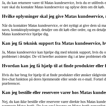
Ja, du kan returnere varer til Matas kundeservice, hvis du er utilfreds e
vare skal du kontakte Matas kundeservice og oplyse dem om dit køb. De
Hvilke oplysninger skal jeg give Matas kundeservice,
Når du kontakter Matas kundeservice, er det nyttigt at give dem så ma
navn, kontaktoplysninger, detaljer om dit køb eller ordre, og en detalj
Matas kundeservice hjælpe dig.
Kan jeg få teknisk support fra Matas kundeservice, h
Ja, Matas kundeservice kan hjælpe dig med teknisk support, hvis du 
problemet i detaljer. De vil herefter assistere dig i at løse problemet e
Hvordan kan jeg få hjælp til at finde produkter eller
Hvis du har brug for hjælp til at finde produkter eller ønsker rådgiv
live-chat funktion på deres hjemmeside eller sende en e-mail. Fortæl d
præferencer.
Kan jeg bestille eller reservere varer hos Matas kunde
Nej, du kan ikke bestille eller reservere varer direkte hos Matas kund
nærmeste Matas butik. Du kan også besøge en Matas butik personligt fo