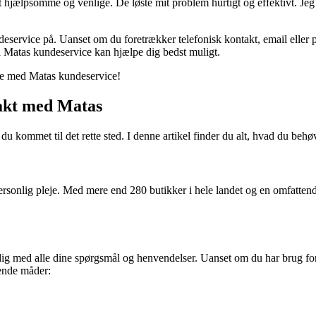
 hjælpsomme og venlige. De løste mit problem hurtigt og effektivt. Jeg
rvice på. Uanset om du foretrækker telefonisk kontakt, email eller perso
å Matas kundeservice kan hjælpe dig bedst muligt.
lse med Matas kundeservice!
akt med Matas
du kommet til det rette sted. I denne artikel finder du alt, hvad du be
sonlig pleje. Med mere end 280 butikker i hele landet og en omfattende
 dig med alle dine spørgsmål og henvendelser. Uanset om du har brug for 
ende måder: