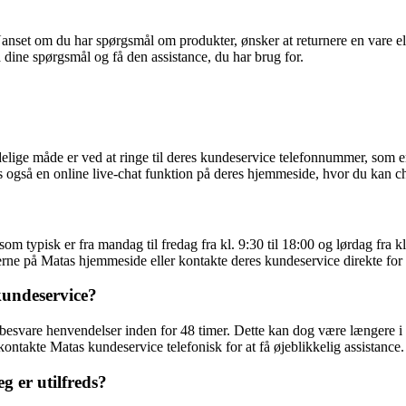
Uanset om du har spørgsmål om produkter, ønsker at returnere en vare ell
 dine spørgsmål og få den assistance, du har brug for.
lige måde er ved at ringe til deres kundeservice telefonnummer, som er
 også en online live-chat funktion på deres hjemmeside, hvor du kan c
om typisk er fra mandag til fredag fra kl. 9:30 til 18:00 og lørdag fra 
erne på Matas hjemmeside eller kontakte deres kundeservice direkte for 
kundeservice?
 besvare henvendelser inden for 48 timer. Dette kan dog være længere i 
ontakte Matas kundeservice telefonisk for at få øjeblikkelig assistance.
g er utilfreds?