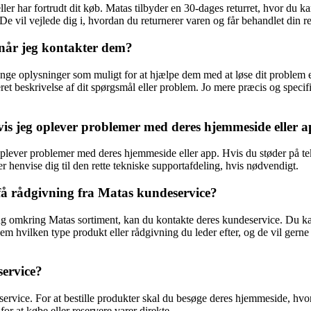
ller har fortrudt dit køb. Matas tilbyder en 30-dages returret, hvor du ka
 vil vejlede dig i, hvordan du returnerer varen og får behandlet din re
 når jeg kontakter dem?
nge oplysninger som muligt for at hjælpe dem med at løse dit problem el
eret beskrivelse af dit spørgsmål eller problem. Jo mere præcis og specif
vis jeg oplever problemer med deres hjemmeside eller 
oplever problemer med deres hjemmeside eller app. Hvis du støder på t
ller henvise dig til den rette tekniske supportafdeling, hvis nødvendigt.
 få rådgivning fra Matas kundeservice?
ning omkring Matas sortiment, kan du kontakte deres kundeservice. Du k
em hvilken type produkt eller rådgivning du leder efter, og de vil gern
service?
eservice. For at bestille produkter skal du besøge deres hjemmeside, hvor
r at købe eller reservere varer direkte.