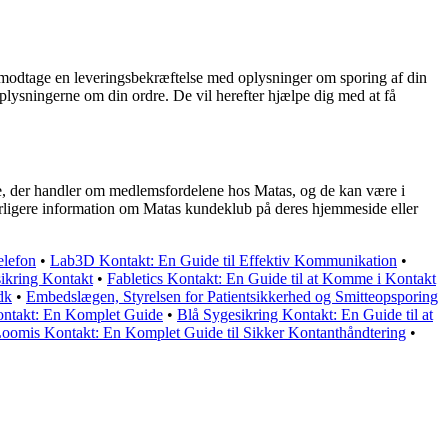
du modtage en leveringsbekræftelse med oplysninger om sporing af din
lysningerne om din ordre. De vil herefter hjælpe dig med at få
e, der handler om medlemsfordelene hos Matas, og de kan være i
yderligere information om Matas kundeklub på deres hjemmeside eller
elefon
•
Lab3D Kontakt: En Guide til Effektiv Kommunikation
•
sikring Kontakt
•
Fabletics Kontakt: En Guide til at Komme i Kontakt
dk
•
Embedslægen, Styrelsen for Patientsikkerhed og Smitteopsporing
ntakt: En Komplet Guide
•
Blå Sygesikring Kontakt: En Guide til at
oomis Kontakt: En Komplet Guide til Sikker Kontanthåndtering
•