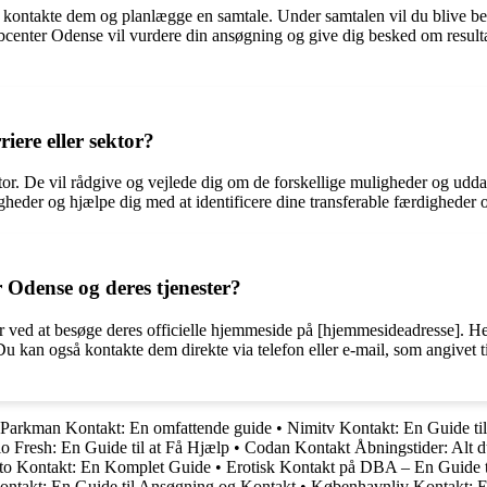
t kontakte dem og planlægge en samtale. Under samtalen vil du blive b
obcenter Odense vil vurdere din ansøgning og give dig besked om result
iere eller sektor?
ektor. De vil rådgive og vejlede dig om de forskellige muligheder og ud
eder og hjælpe dig med at identificere dine transferable færdigheder og 
Odense og deres tjenester?
 ved at besøge deres officielle hjemmeside på [hjemmesideadresse]. Her
 kan også kontakte dem direkte via telefon eller e-mail, som angivet tid
Parkman Kontakt: En omfattende guide
•
Nimitv Kontakt: En Guide ti
o Fresh: En Guide til at Få Hjælp
•
Codan Kontakt Åbningstider: Alt d
o Kontakt: En Komplet Guide
•
Erotisk Kontakt på DBA – En Guide t
ntakt: En Guide til Ansøgning og Kontakt
•
Københavnliv Kontakt: En