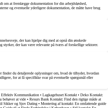
edt om at fremlægge dokumentation for din arbejdsløshed,
aterne og eventuelle yderligere dokumentation, de måtte have brug
dannelsesveje, der kan hjælpe dig med at opnå din ønskede
styrker, der kan være relevante på tværs af forskellige sektorer.
 finder du detaljerede oplysninger om, hvad de tilbyder, hvordan
ligere, for at få specifikke svar på eventuelle spørgsmål eller
l Effektiv Kommunikation
•
Lagkagehuset Kontakt
•
Deko Kontakt:
u behøver at vide
•
Resurs Bank Kontakt: Find den rigtige måde at
il Sikker og Sjov Dating
•
Montering af kontakt: En omfattende guide
 Guide til at Finde Forbindelse i København
•
Stil kontakt: En