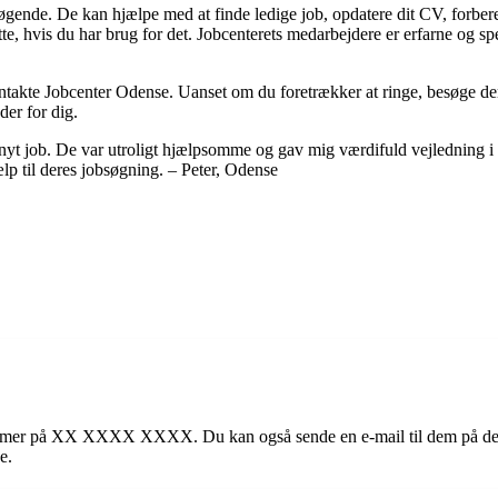
dssøgende. De kan hjælpe med at finde ledige job, opdatere dit CV, forb
 hvis du har brug for det. Jobcenterets medarbejdere er erfarne og spec
ontakte Jobcenter Odense. Uanset om du foretrækker at ringe, besøge dem p
er for dig.
yt job. De var utroligt hjælpsomme og gav mig værdifuld vejledning i fo
jælp til deres jobsøgning. – Peter, Odense
mmer på XX XXXX XXXX. Du kan også sende en e-mail til dem på deres 
e.