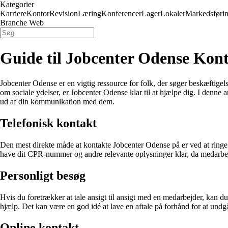
Kategorier
Karriere
Kontor
Revision
Læring
Konferencer
Lager
Lokaler
Markedsføri
Branche Web
Guide til Jobcenter Odense Kont
Jobcenter Odense er en vigtig ressource for folk, der søger beskæftigels
om sociale ydelser, er Jobcenter Odense klar til at hjælpe dig. I denne 
ud af din kommunikation med dem.
Telefonisk kontakt
Den mest direkte måde at kontakte Jobcenter Odense på er ved at ringe 
have dit CPR-nummer og andre relevante oplysninger klar, da medarbejd
Personligt besøg
Hvis du foretrækker at tale ansigt til ansigt med en medarbejder, kan 
hjælp. Det kan være en god idé at lave en aftale på forhånd for at undgå
Online kontakt