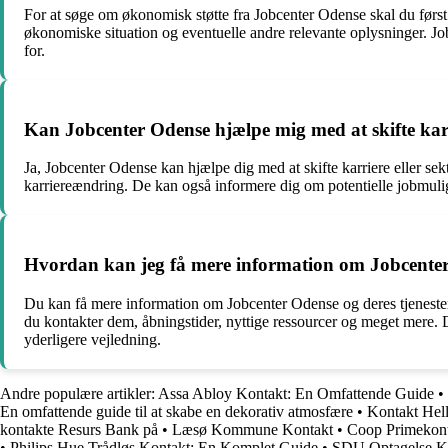
For at søge om økonomisk støtte fra Jobcenter Odense skal du førs
økonomiske situation og eventuelle andre relevante oplysninger. J
for.
Kan Jobcenter Odense hjælpe mig med at skifte karr
Ja, Jobcenter Odense kan hjælpe dig med at skifte karriere eller s
karriereændring. De kan også informere dig om potentielle jobmuligh
Hvordan kan jeg få mere information om Jobcenter 
Du kan få mere information om Jobcenter Odense og deres tjenester
du kontakter dem, åbningstider, nyttige ressourcer og meget mere. Du
yderligere vejledning.
Andre populære artikler:
Assa Abloy Kontakt: En Omfattende Guide
•
En omfattende guide til at skabe en dekorativ atmosfære
•
Kontakt Hell
kontakte Resurs Bank på
•
Læsø Kommune Kontakt
•
Coop Primekont
•
Philips Hue Trådløs Kontakt: En Komplet Guide
•
SDU Optagelse Ko