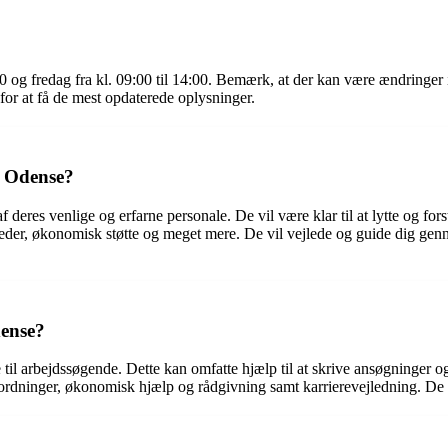
0 og fredag fra kl. 09:00 til 14:00. Bemærk, at der kan være ændringer i 
for at få de mest opdaterede oplysninger.
r Odense?
deres venlige og erfarne personale. De vil være klar til at lytte og fors
er, økonomisk støtte og meget mere. De vil vejlede og guide dig genne
dense?
te til arbejdssøgende. Dette kan omfatte hjælp til at skrive ansøgninge
dninger, økonomisk hjælp og rådgivning samt karrierevejledning. De tilp