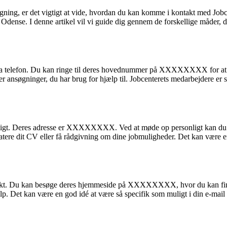
søgning, er det vigtigt at vide, hvordan du kan komme i kontakt med Jobce
 i Odense. I denne artikel vil vi guide dig gennem de forskellige måder
ia telefon. Du kan ringe til deres hovednummer på XXXXXXXX for at få
nsøgninger, du har brug for hjælp til. Jobcenterets medarbejdere er spe
ligt. Deres adresse er XXXXXXXX. Ved at møde op personligt kan du f
atere dit CV eller få rådgivning om dine jobmuligheder. Det kan være en g
ontakt. Du kan besøge deres hjemmeside på XXXXXXXX, hvor du kan fin
Det kan være en god idé at være så specifik som muligt i din e-mail fo