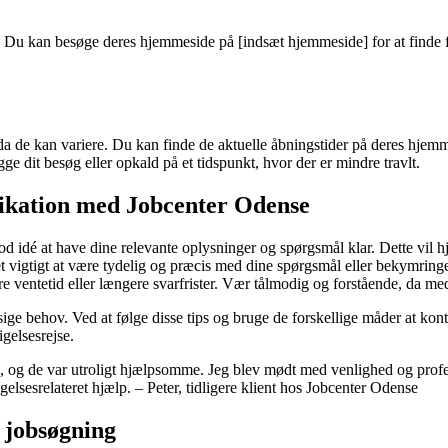
. Du kan besøge deres hjemmeside på [indsæt hjemmeside] for at finde 
a de kan variere. Du kan finde de aktuelle åbningstider på deres hjemm
ge dit besøg eller opkald på et tidspunkt, hvor der er mindre travlt.
unikation med Jobcenter Odense
od idé at have dine relevante oplysninger og spørgsmål klar. Dette vil 
igtigt at være tydelig og præcis med dine spørgsmål eller bekymringer.
ventetid eller længere svarfrister. Vær tålmodig og forstående, da meda
ge behov. Ved at følge disse tips og bruge de forskellige måder at kon
igelsesrejse.
job, og de var utroligt hjælpsomme. Jeg blev mødt med venlighed og pro
lsesrelateret hjælp. – Peter, tidligere klient hos Jobcenter Odense
 jobsøgning