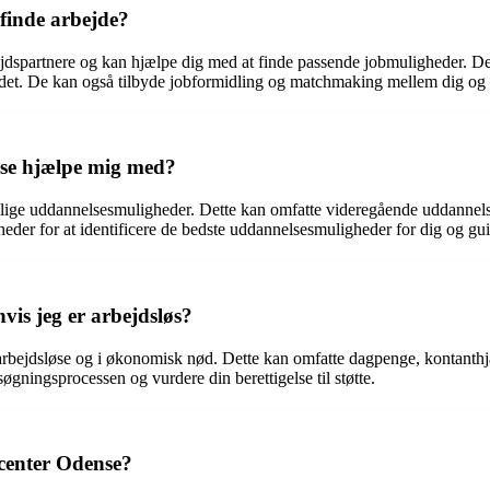
finde arbejde?
jdspartnere og kan hjælpe dig med at finde passende jobmuligheder. De
edet. De kan også tilbyde jobformidling og matchmaking mellem dig og po
se hjælpe mig med?
ige uddannelsesmuligheder. Dette kan omfatte videregående uddannelse, 
gheder for at identificere de bedste uddannelsesmuligheder for dig og 
vis jeg er arbejdsløs?
r arbejdsløse og i økonomisk nød. Dette kan omfatte dagpenge, kontant
øgningsprocessen og vurdere din berettigelse til støtte.
center Odense?