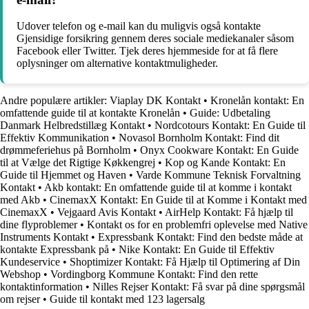
Udover telefon og e-mail kan du muligvis også kontakte
Gjensidige forsikring gennem deres sociale mediekanaler såsom
Facebook eller Twitter. Tjek deres hjemmeside for at få flere
oplysninger om alternative kontaktmuligheder.
Andre populære artikler:
Viaplay DK Kontakt
•
Kronelån kontakt: En
omfattende guide til at kontakte Kronelån
•
Guide: Udbetaling
Danmark Helbredstillæg Kontakt
•
Nordcotours Kontakt: En Guide til
Effektiv Kommunikation
•
Novasol Bornholm Kontakt: Find dit
drømmeferiehus på Bornholm
•
Onyx Cookware Kontakt: En Guide
til at Vælge det Rigtige Køkkengrej
•
Kop og Kande Kontakt: En
Guide til Hjemmet og Haven
•
Varde Kommune Teknisk Forvaltning
Kontakt
•
Akb kontakt: En omfattende guide til at komme i kontakt
med Akb
•
CinemaxX Kontakt: En Guide til at Komme i Kontakt med
CinemaxX
•
Vejgaard Avis Kontakt
•
AirHelp Kontakt: Få hjælp til
dine flyproblemer
•
Kontakt os for en problemfri oplevelse med Native
Instruments Kontakt
•
Expressbank Kontakt: Find den bedste måde at
kontakte Expressbank på
•
Nike Kontakt: En Guide til Effektiv
Kundeservice
•
Shoptimizer Kontakt: Få Hjælp til Optimering af Din
Webshop
•
Vordingborg Kommune Kontakt: Find den rette
kontaktinformation
•
Nilles Rejser Kontakt: Få svar på dine spørgsmål
om rejser
•
Guide til kontakt med 123 lagersalg