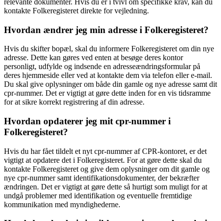
relevante dokumenter. Hvis du er i tvivl om specifikke krav, kan du
kontakte Folkeregisteret direkte for vejledning.
Hvordan ændrer jeg min adresse i Folkeregisteret?
Hvis du skifter bopæl, skal du informere Folkeregisteret om din nye
adresse. Dette kan gøres ved enten at besøge deres kontor
personligt, udfylde og indsende en adresseændringsformular på
deres hjemmeside eller ved at kontakte dem via telefon eller e-mail.
Du skal give oplysninger om både din gamle og nye adresse samt dit
cpr-nummer. Det er vigtigt at gøre dette inden for en vis tidsramme
for at sikre korrekt registrering af din adresse.
Hvordan opdaterer jeg mit cpr-nummer i
Folkeregisteret?
Hvis du har fået tildelt et nyt cpr-nummer af CPR-kontoret, er det
vigtigt at opdatere det i Folkeregisteret. For at gøre dette skal du
kontakte Folkeregisteret og give dem oplysninger om dit gamle og
nye cpr-nummer samt identifikationsdokumenter, der bekræfter
ændringen. Det er vigtigt at gøre dette så hurtigt som muligt for at
undgå problemer med identifikation og eventuelle fremtidige
kommunikation med myndighederne.