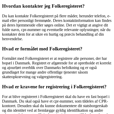
Hvordan kontakter jeg Folkeregisteret?
Du kan kontakte Folkeregisteret på flere måder, herunder telefon, e-
mail eller personligt fremmøde. Deres kontaktinformation kan findes
på deres hjemmeside eller søges online. Det er vigtigt at angive dit
fulde navn, cpr-nummer og eventuelle relevante oplysninger, når du
kontakter dem for at sikre en hurtig og præcis behandling af din
henvendelse.
Hvad er formålet med Folkeregisteret?
Formålet med Folkeregisteret er at registrere alle personer, der har
bopæl i Danmark. Registret er afgørende for at opretholde et korrekt
og ajourført overblik over Danmarks befolkning og er også
grundlaget for mange andre offentlige tjenester såsom
skatteopkrævning og valgregistrering.
Hvad er kravene for registrering i Folkeregisteret?
For at blive registreret i Folkeregisteret skal du have en fast bopæl i
Danmark. Du skal også have et cpr-nummer, som tildeles af CPR-
kontoret. Desuden skal du kunne dokumentere dit statsborgerskab
og din identitet ved at fremlægge gyldig identifikation og andre