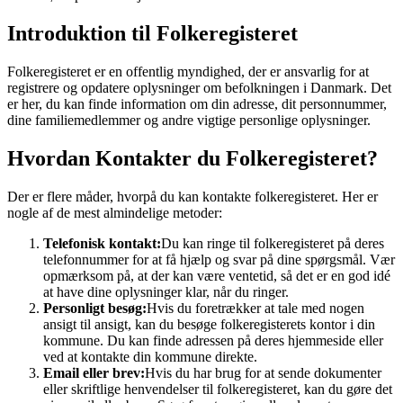
Introduktion til Folkeregisteret
Folkeregisteret er en offentlig myndighed, der er ansvarlig for at
registrere og opdatere oplysninger om befolkningen i Danmark. Det
er her, du kan finde information om din adresse, dit personnummer,
dine familiemedlemmer og andre vigtige personlige oplysninger.
Hvordan Kontakter du Folkeregisteret?
Der er flere måder, hvorpå du kan kontakte folkeregisteret. Her er
nogle af de mest almindelige metoder:
Telefonisk kontakt:
Du kan ringe til folkeregisteret på deres
telefonnummer for at få hjælp og svar på dine spørgsmål. Vær
opmærksom på, at der kan være ventetid, så det er en god idé
at have dine oplysninger klar, når du ringer.
Personligt besøg:
Hvis du foretrækker at tale med nogen
ansigt til ansigt, kan du besøge folkeregisterets kontor i din
kommune. Du kan finde adressen på deres hjemmeside eller
ved at kontakte din kommune direkte.
Email eller brev:
Hvis du har brug for at sende dokumenter
eller skriftlige henvendelser til folkeregisteret, kan du gøre det