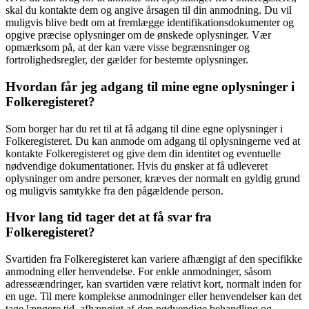
skal du kontakte dem og angive årsagen til din anmodning. Du vil
muligvis blive bedt om at fremlægge identifikationsdokumenter og
opgive præcise oplysninger om de ønskede oplysninger. Vær
opmærksom på, at der kan være visse begrænsninger og
fortrolighedsregler, der gælder for bestemte oplysninger.
Hvordan får jeg adgang til mine egne oplysninger i
Folkeregisteret?
Som borger har du ret til at få adgang til dine egne oplysninger i
Folkeregisteret. Du kan anmode om adgang til oplysningerne ved at
kontakte Folkeregisteret og give dem din identitet og eventuelle
nødvendige dokumentationer. Hvis du ønsker at få udleveret
oplysninger om andre personer, kræves der normalt en gyldig grund
og muligvis samtykke fra den pågældende person.
Hvor lang tid tager det at få svar fra
Folkeregisteret?
Svartiden fra Folkeregisteret kan variere afhængigt af den specifikke
anmodning eller henvendelse. For enkle anmodninger, såsom
adresseændringer, kan svartiden være relativt kort, normalt inden for
en uge. Til mere komplekse anmodninger eller henvendelser kan det
tage længere tid, afhængigt af den nødvendige behandling og