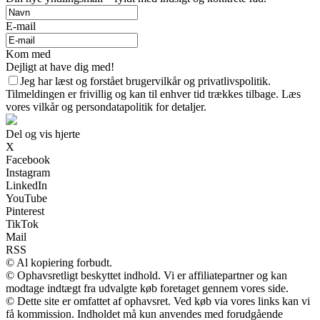
E-mail
Kom med
Dejligt at have dig med!
Jeg har læst og forstået brugervilkår og privatlivspolitik.
Tilmeldingen er frivillig og kan til enhver tid trækkes tilbage. Læs
vores vilkår og persondatapolitik for detaljer.
Del og vis hjerte
X
Facebook
Instagram
LinkedIn
YouTube
Pinterest
TikTok
Mail
RSS
© Al kopiering forbudt.
© Ophavsretligt beskyttet indhold. Vi er affiliatepartner og kan
modtage indtægt fra udvalgte køb foretaget gennem vores side.
© Dette site er omfattet af ophavsret. Ved køb via vores links kan vi
få kommission. Indholdet må kun anvendes med forudgående