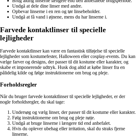
Brug aldrig linserne længere end den anbefalede brugsperiode.
Undgå at dele dine linser med andre.
Opbevar linserne i en ren og tør linsebeholder.
Undgå at få vand i øjnene, mens du har linserne i.
Farvede kontaktlinser til specielle
lejligheder
Farvede kontaktlinser kan være en fantastisk tilføjelse til specielle
lejligheder som kostumefester, Halloween eller cosplay-events. Du kan
vælge farver og designs, der passer til dit kostume eller karakter, og
skabe et imponerende udtryk. Husk dog altid at købe linser fra en
pålidelig kilde og følge instruktionerne om brug og pleje.
Forholdsregler
Når du bruger farvede kontaktlinser til specielle lejligheder, er der
nogle forholdsregler, du skal tage:
Undersøg og vælg linser, der passer til dit kostume eller karakter.
Følg instruktionerne om brug og pleje nøje.
Undgå at bruge linserne i længere tid end anbefalet.
Hvis du oplever ubehag eller irritation, skal du straks fjerne
linserne.