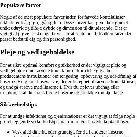
Populære farver
Nogle af de mest populære farver inden for farvede kontaktlinser
inkluderer blå, grøn, grå og lilla. Disse farver kan give dine øjne et
unikt udtryk og tilføje dybde og dimension til dit udseende. Det er
vigtigt at prøve forskellige farver for at finde ud af, hvilken farve der
passer bedst til dig og din personlighed.
Pleje og vedligeholdelse
For at sikre optimal komfort og sikkerhed er det vigtigt at pleje og
vedligeholde dine farvede kontaktlinser korrekt. Følg altid
producentens instruktioner om rengøring, opbevaring og udskiftning af
linserne. Brug kun linsevæske, der er beregnet til farvede kontaktlinser,
og undgå at sove med linserne i. Hvis du oplever ubehag eller
irritation, skal du straks fjerne linserne og kontakte din øjenlæge.
Sikkerhedstips
For at undgå infektioner og øjenirritationer er det vigtigt at følge nogle
grundlæggende sikkerhedstips, når du bruger farvede kontaktlinser:
Vask altid dine hænder grundigt, før du håndterer linserne.