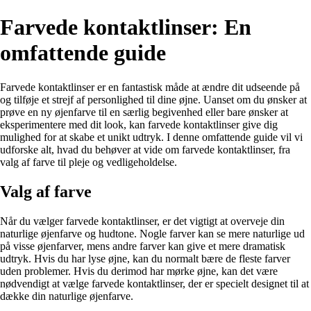
Farvede kontaktlinser: En
omfattende guide
Farvede kontaktlinser er en fantastisk måde at ændre dit udseende på
og tilføje et strejf af personlighed til dine øjne. Uanset om du ønsker at
prøve en ny øjenfarve til en særlig begivenhed eller bare ønsker at
eksperimentere med dit look, kan farvede kontaktlinser give dig
mulighed for at skabe et unikt udtryk. I denne omfattende guide vil vi
udforske alt, hvad du behøver at vide om farvede kontaktlinser, fra
valg af farve til pleje og vedligeholdelse.
Valg af farve
Når du vælger farvede kontaktlinser, er det vigtigt at overveje din
naturlige øjenfarve og hudtone. Nogle farver kan se mere naturlige ud
på visse øjenfarver, mens andre farver kan give et mere dramatisk
udtryk. Hvis du har lyse øjne, kan du normalt bære de fleste farver
uden problemer. Hvis du derimod har mørke øjne, kan det være
nødvendigt at vælge farvede kontaktlinser, der er specielt designet til at
dække din naturlige øjenfarve.