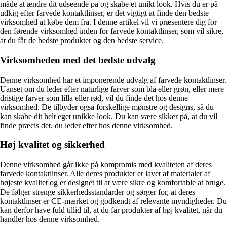
måde at ændre dit udseende på og skabe et unikt look. Hvis du er på
udkig efter farvede kontaktlinser, er det vigtigt at finde den bedste
virksomhed at købe dem fra. I denne artikel vil vi præsentere dig for
den førende virksomhed inden for farvede kontaktlinser, som vil sikre,
at du får de bedste produkter og den bedste service.
Virksomheden med det bedste udvalg
Denne virksomhed har et imponerende udvalg af farvede kontaktlinser.
Uanset om du leder efter naturlige farver som blå eller grøn, eller mere
dristige farver som lilla eller rød, vil du finde det hos denne
virksomhed. De tilbyder også forskellige mønstre og designs, så du
kan skabe dit helt eget unikke look. Du kan være sikker på, at du vil
finde præcis det, du leder efter hos denne virksomhed.
Høj kvalitet og sikkerhed
Denne virksomhed går ikke på kompromis med kvaliteten af deres
farvede kontaktlinser. Alle deres produkter er lavet af materialer af
højeste kvalitet og er designet til at være sikre og komfortable at bruge.
De følger strenge sikkerhedsstandarder og sørger for, at deres
kontaktlinser er CE-mærket og godkendt af relevante myndigheder. Du
kan derfor have fuld tillid til, at du får produkter af høj kvalitet, når du
handler hos denne virksomhed.