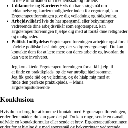
få mere information om medlemskab og fordele.
Uddannelse og Karriere:
Hvis du har spørgsmål om
uddannelse og karrieremuligheder inden for ergoterapi, kan
Ergoterapeutforeningen give dig vejledning og rådgivning.
Arbejdsvilkår:
Hvis du har spørgsmål eller bekymringer
vedrørende dine arbejdsvilkår som ergoterapeut, kan
Ergoterapeutforeningen hjælpe dig med at forstå dine rettigheder
og muligheder.
Politisk Indflydelse:
Ergoterapeutforeningen arbejder også for at
påvirke politiske beslutninger, der vedrører ergoterapi. Du kan
kontakte dem for at lære mere om deres arbejde og hvordan du
kan være involveret.
Jeg kontaktede Ergoterapeutforeningen for at få hjælp til
at finde en praktikplads, og de var utroligt hjælpsomme.
Jeg fik gode råd og vejledning, og de hjalp mig med at
finde den perfekte praktikplads. – Maria,
Ergoterapistuderende
Konklusion
Hvis du har brug for at komme i kontakt med Ergoterapeutforeningen,
er der flere måder, du kan gøre det på. Du kan ringe, sende en e-mail,
udfylde en kontaktformular eller sende et brev. Ergoterapeutforeningen
er der for at hjælpe dig med spørgsmål og bekymringer vedrørende