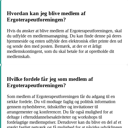
Hvordan kan jeg blive medlem af
Ergoterapeutforeningen?
Hvis du ønsker at blive medlem af Ergoterapeutforeningen, skal
du udfylde en medlemsansøgning. Du kan finde denne på deres
hjemmeside og enten udfylde den elektronisk eller printe den ud
og sende den med posten. Bemærk, at der er et årligt
medlemskontingent, som du skal betale for at opretholde dit
medlemskab.
Hvilke fordele får jeg som medlem af
Ergoterapeutforeningen?
Som medlem af Ergoterapeutforeningen får du adgang til en
række fordele. Du vil modtage faglig og politisk information
gennem nyhedsbreve, tidsskrifter og invitationer til
arrangementer og konferencer. Du får også mulighed for at
deltage i efteruddannelsesaktiviteter og workshops til
fordelagtige medlemspriser. Derudover kan du blive en del af et
stærkt fagligt netværk og få mulighed for at påvirke udviklingen