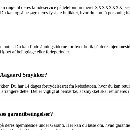
u kan ringe til deres kundeservice på telefonnummeret XXXXXXXX, s
kan også besøge deres fysiske butikker, hvor du kan få personlig hj
 butik. Du kan finde åbningstiderne for hver butik på deres hjemmeside 
løbet af helligdage eller ferieperioder.
os Aagaard Smykker?
ker. Du har 14 dages fortrydelsesret fra købsdatoen, hvor du kan retur
arrangere dette. Det er vigtigt at bemærke, at smykket skal returneres
s garantibetingelser?
på deres hjemmeside under Garanti. Her kan du læse om, hvad garantie