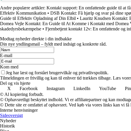
Andre populære artikler:
Kontakt support: En omfattende guide til at f
Effektiv Kommunikation
•
DSB Kontakt: Få hjælp og svar på dine sp
Guide til Effektiv Opladning af Din Elbil
•
Lauritz Knudsen Kontakt: E
Domea Vejle Kontakt: En Guide til At Komme i Kontakt med Domea V
skadedyrsbekæmpelse
•
Fjernbetjent kontakt 12v: En omfattende og in
Modtag nyheder direkte i din indbakke
Din nye yndlingsmail – fyldt med indsigt og konkrete råd.
E-mail
Kom med
Jeg har læst og forstået brugervilkår og privatlivspolitik.
Tilmeldingen er frivillig og kan til enhver tid trækkes tilbage. Læs vores
Del og vis hjerte
X
Facebook
Instagram
LinkedIn
YouTube
Pin
© Al kopiering forbudt.
© Ophavsretligt beskyttet indhold. Vi er affiliatepartner og kan modtag
© Dette site er omfattet af ophavsret. Ved køb via vores links kan vi 
Interne henvisninger
Sideoversigt
Nyheder
Historik