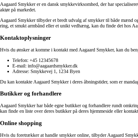
Aagaard Smykker er en dansk smykkevirksomhed, der har specialiseret 
aktør på markedet.
Aagaard Smykker tilbyder et bredt udvalg af smykker til både mænd og kv
ring, et smukt armbånd eller et unikt vedhæng, kan du finde det hos 
Kontaktoplysninger
Hvis du ønsker at komme i kontakt med Aagaard Smykker, kan du beny
Telefon: +45 12345678
E-mail: info@aagaardsmykker.dk
Adresse: Smykkevej 1, 1234 Byen
Du kan kontakte Aagaard Smykker i deres åbningstider, som er mandag ti
Butikker og forhandlere
Aagaard Smykker har både egne butikker og forhandlere rundt omkring i 
kan finde en liste over deres butikker på deres hjemmeside eller kontak
Online shopping
Hvis du foretrækker at handle smykker online, tilbyder Aagaard Smykke