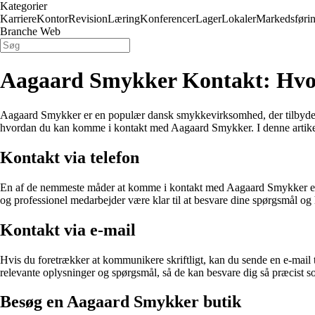
Kategorier
Karriere
Kontor
Revision
Læring
Konferencer
Lager
Lokaler
Markedsføri
Branche Web
Aagaard Smykker Kontakt: Hvo
Aagaard Smykker er en populær dansk smykkevirksomhed, der tilbyder et 
hvordan du kan komme i kontakt med Aagaard Smykker. I denne artikel
Kontakt via telefon
En af de nemmeste måder at komme i kontakt med Aagaard Smykker er ved
og professionel medarbejder være klar til at besvare dine spørgsmål o
Kontakt via e-mail
Hvis du foretrækker at kommunikere skriftligt, kan du sende en e-mail 
relevante oplysninger og spørgsmål, så de kan besvare dig så præcist s
Besøg en Aagaard Smykker butik