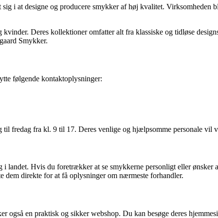
sig i at designe og producere smykker af høj kvalitet. Virksomheden b
inder. Deres kollektioner omfatter alt fra klassiske og tidløse designs
Aagaard Smykker.
tte følgende kontaktoplysninger:
l fredag ​​fra kl. 9 til 17. Deres venlige og hjælpsomme personale vil
landet. Hvis du foretrækker at se smykkerne personligt eller ønsker at
te dem direkte for at få oplysninger om nærmeste forhandler.
r også en praktisk og sikker webshop. Du kan besøge deres hjemmeside 