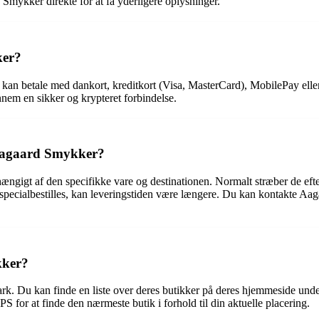
Smykker direkte for at få yderligere oplysninger.
ker?
an betale med dankort, kreditkort (Visa, MasterCard), MobilePay eller v
nem en sikker og krypteret forbindelse.
 Aagaard Smykker?
gigt af den specifikke vare og destinationen. Normalt stræber de efter
er specialbestilles, kan leveringstiden være længere. Du kan kontakte A
kker?
k. Du kan finde en liste over deres butikker på deres hjemmeside under
for at finde den nærmeste butik i forhold til din aktuelle placering.