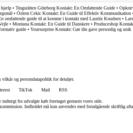
å hjælp
•
Tingsrätten Göteborg Kontakt: En Omfattende Guide
•
Opkræ
ørgsmål
•
Özlem Cekic Kontakt: En Guide til Effektiv Kommunikation
n omfattende guide til at komme i kontakt med Lauritz Knudsen
•
Lar
ejle
•
Montana Kontakt: En Guide til Danskere
•
Produceshop Kontak
formativ guide
•
Yoursurprise Kontakt: Gør din gave personlig og unik
 vilkår og persondatapolitik for detaljer.
terest
TikTok
Mail
RSS
e indtægt fra udvalgte køb foretaget gennem vores side.
få kommission. Indholdet må kun anvendes med forudgående skriftlig afta