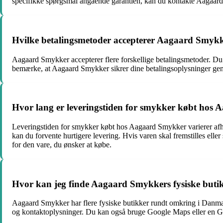
specifikke spørgsmål angående garantien, kan du kontakte Aagaard 
Hvilke betalingsmetoder accepterer Aagaard Smyk
Aagaard Smykker accepterer flere forskellige betalingsmetoder. Du k
bemærke, at Aagaard Smykker sikrer dine betalingsoplysninger gen
Hvor lang er leveringstiden for smykker købt hos
Leveringstiden for smykker købt hos Aagaard Smykker varierer afhæn
kan du forvente hurtigere levering. Hvis varen skal fremstilles ell
for den vare, du ønsker at købe.
Hvor kan jeg finde Aagaard Smykkers fysiske buti
Aagaard Smykker har flere fysiske butikker rundt omkring i Danmar
og kontaktoplysninger. Du kan også bruge Google Maps eller en GPS 