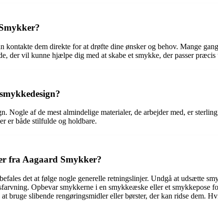
d Smykker?
n kontakte dem direkte for at drøfte dine ønsker og behov. Mange gang
 der vil kunne hjælpe dig med at skabe et smykke, der passer præcis t
s smykkedesign?
 Nogle af de mest almindelige materialer, de arbejder med, er sterling 
er er både stilfulde og holdbare.
ker fra Aagaard Smykker?
fales det at følge nogle generelle retningslinjer. Undgå at udsætte sm
isfarvning. Opbevar smykkerne i en smykkeæske eller et smykkepose for 
bruge slibende rengøringsmidler eller børster, der kan ridse dem. Hvi