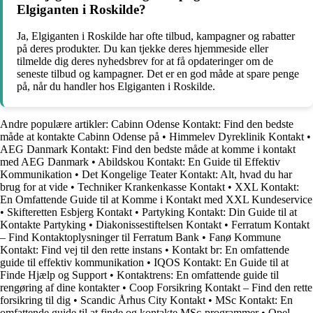
Elgiganten i Roskilde?
Ja, Elgiganten i Roskilde har ofte tilbud, kampagner og rabatter
på deres produkter. Du kan tjekke deres hjemmeside eller
tilmelde dig deres nyhedsbrev for at få opdateringer om de
seneste tilbud og kampagner. Det er en god måde at spare penge
på, når du handler hos Elgiganten i Roskilde.
Andre populære artikler:
Cabinn Odense Kontakt: Find den bedste
måde at kontakte Cabinn Odense på
•
Himmelev Dyreklinik Kontakt
•
AEG Danmark Kontakt: Find den bedste måde at komme i kontakt
med AEG Danmark
•
Abildskou Kontakt: En Guide til Effektiv
Kommunikation
•
Det Kongelige Teater Kontakt: Alt, hvad du har
brug for at vide
•
Techniker Krankenkasse Kontakt
•
XXL Kontakt:
En Omfattende Guide til at Komme i Kontakt med XXL Kundeservice
•
Skifteretten Esbjerg Kontakt
•
Partyking Kontakt: Din Guide til at
Kontakte Partyking
•
Diakonissestiftelsen Kontakt
•
Ferratum Kontakt
– Find Kontaktoplysninger til Ferratum Bank
•
Fanø Kommune
Kontakt: Find vej til den rette instans
•
Kontakt br: En omfattende
guide til effektiv kommunikation
•
IQOS Kontakt: En Guide til at
Finde Hjælp og Support
•
Kontaktrens: En omfattende guide til
rengøring af dine kontakter
•
Coop Forsikring Kontakt – Find den rette
forsikring til dig
•
Scandic Århus City Kontakt
•
MSc Kontakt: En
omfattende guide til at finde og kontakte MSc-programmer
•
Opel