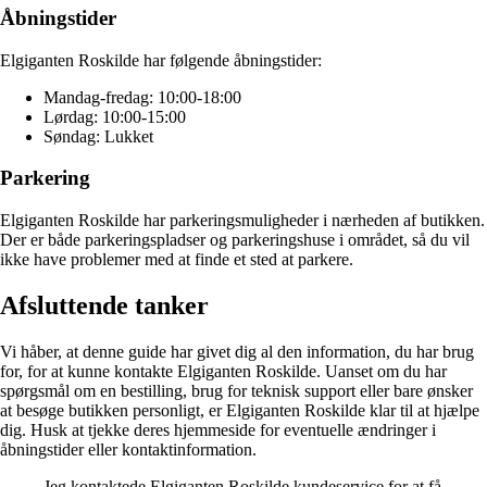
Åbningstider
Elgiganten Roskilde har følgende åbningstider:
Mandag-fredag: 10:00-18:00
Lørdag: 10:00-15:00
Søndag: Lukket
Parkering
Elgiganten Roskilde har parkeringsmuligheder i nærheden af butikken.
Der er både parkeringspladser og parkeringshuse i området, så du vil
ikke have problemer med at finde et sted at parkere.
Afsluttende tanker
Vi håber, at denne guide har givet dig al den information, du har brug
for, for at kunne kontakte Elgiganten Roskilde. Uanset om du har
spørgsmål om en bestilling, brug for teknisk support eller bare ønsker
at besøge butikken personligt, er Elgiganten Roskilde klar til at hjælpe
dig. Husk at tjekke deres hjemmeside for eventuelle ændringer i
åbningstider eller kontaktinformation.
Jeg kontaktede Elgiganten Roskilde kundeservice for at få