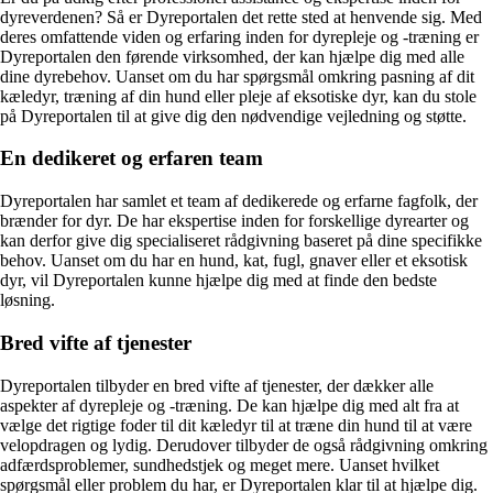
dyreverdenen? Så er Dyreportalen det rette sted at henvende sig. Med
deres omfattende viden og erfaring inden for dyrepleje og -træning er
Dyreportalen den førende virksomhed, der kan hjælpe dig med alle
dine dyrebehov. Uanset om du har spørgsmål omkring pasning af dit
kæledyr, træning af din hund eller pleje af eksotiske dyr, kan du stole
på Dyreportalen til at give dig den nødvendige vejledning og støtte.
En dedikeret og erfaren team
Dyreportalen har samlet et team af dedikerede og erfarne fagfolk, der
brænder for dyr. De har ekspertise inden for forskellige dyrearter og
kan derfor give dig specialiseret rådgivning baseret på dine specifikke
behov. Uanset om du har en hund, kat, fugl, gnaver eller et eksotisk
dyr, vil Dyreportalen kunne hjælpe dig med at finde den bedste
løsning.
Bred vifte af tjenester
Dyreportalen tilbyder en bred vifte af tjenester, der dækker alle
aspekter af dyrepleje og -træning. De kan hjælpe dig med alt fra at
vælge det rigtige foder til dit kæledyr til at træne din hund til at være
velopdragen og lydig. Derudover tilbyder de også rådgivning omkring
adfærdsproblemer, sundhedstjek og meget mere. Uanset hvilket
spørgsmål eller problem du har, er Dyreportalen klar til at hjælpe dig.