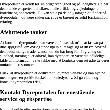
Dyreportalen er kendt for sin brugervenlighed og pålidelighed. De har
dedikerede eksperter, der sikrer, at alle artikler og vejledninger er
korrekte og opdaterede. Du kan stole på de oplysninger, du finder på
dyreportalen, og være sikker på, at de er baseret på solid forskning og
erfaring.
Afsluttende tanker
At kontakte dyreportalen kan være en fantastisk måde at få svar på
dine spørgsmål om dyr og finde hjælp til at tage sig af dit kæledyr på
den bedst mulige måde. Uanset om du har brug for rådgivning om
sundhed, træning eller adfærd, kan dyreportalen være din pålidelige
kilde til information. Så tøv ikke med at kontakte dem og udnytte deres
omfattende ressourcer.
Husk, at dyreportalen er dedikeret til dyrenes velfærd og kan hjælpe
med at gøre en positiv forskel i dit kæledyrs liv. Så gå videre og
kontakt dyreportalen i dag!
Kontakt Dyreportalen for enestående
service og ekspertise
Er du på udkig efter professionel assistance og ekspertise inden for