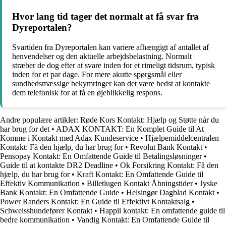
Hvor lang tid tager det normalt at få svar fra
Dyreportalen?
Svartiden fra Dyreportalen kan variere afhængigt af antallet af
henvendelser og den aktuelle arbejdsbelastning. Normalt
stræber de dog efter at svare inden for et rimeligt tidsrum, typisk
inden for et par dage. For mere akutte spørgsmål eller
sundhedsmæssige bekymringer kan det være bedst at kontakte
dem telefonisk for at få en øjeblikkelig respons.
Andre populære artikler:
Røde Kors Kontakt: Hjælp og Støtte når du
har brug for det
•
ADAX KONTAKT: En Komplet Guide til At
Komme i Kontakt med Adax Kundeservice
•
Hjælpemiddelcentralen
Kontakt: Få den hjælp, du har brug for
•
Revolut Bank Kontakt
•
Pensopay Kontakt: En Omfattende Guide til Betalingsløsninger
•
Guide til at kontakte DR2 Deadline
•
Ok Forsikring Kontakt: Få den
hjælp, du har brug for
•
Kraft Kontakt: En Omfattende Guide til
Effektiv Kommunikation
•
Billetlugen Kontakt Åbningstider
•
Jyske
Bank Kontakt: En Omfattende Guide
•
Helsingør Dagblad Kontakt
•
Power Randers Kontakt: En Guide til Effektivt Kontaktsalg
•
Schweisshundefører Kontakt
•
Happii kontakt: En omfattende guide til
bedre kommunikation
•
Vandig Kontakt: En Omfattende Guide til