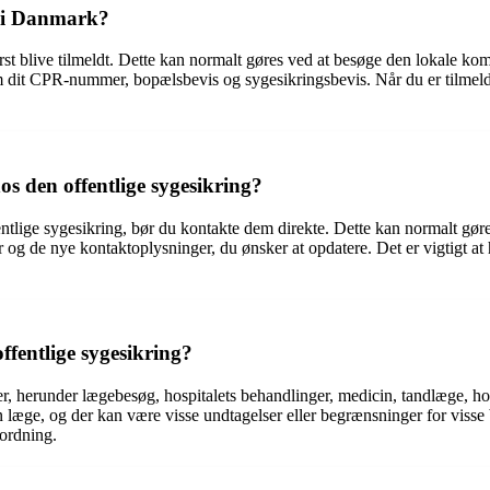
g i Danmark?
ørst blive tilmeldt. Dette kan normalt gøres ved at besøge den lokale ko
 dit CPR-nummer, bopælsbevis og sygesikringsbevis. Når du er tilmeldt, 
 den offentlige sygesikring?
tlige sygesikring, bør du kontakte dem direkte. Dette kan normalt gøres
 og de nye kontaktoplysninger, du ønsker at opdatere. Det er vigtigt a
ffentlige sygesikring?
er, herunder lægebesøg, hospitalets behandlinger, medicin, tandlæge, ho
æge, og der kan være visse undtagelser eller begrænsninger for visse be
ordning.