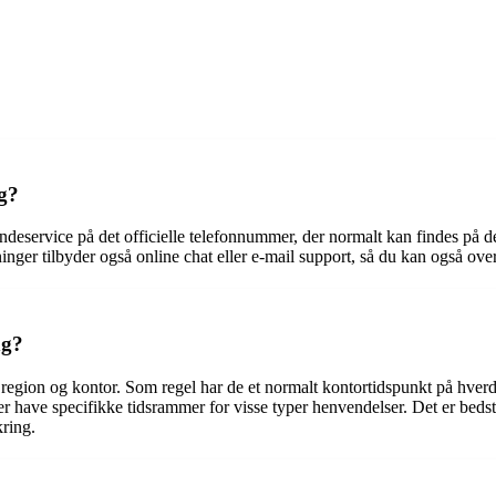
ng?
kundeservice på det officielle telefonnummer, der normalt kan findes p
inger tilbyder også online chat eller e-mail support, så du kan også ov
ng?
f region og kontor. Som regel har de et normalt kontortidspunkt på hve
r have specifikke tidsrammer for visse typer henvendelser. Det er bedst 
kring.