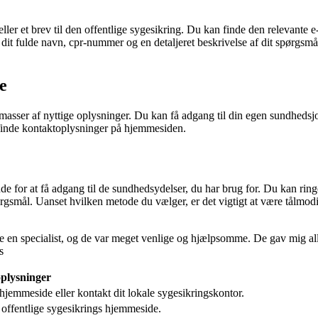
ller et brev til den offentlige sygesikring. Du kan finde den relevante 
m dit fulde navn, cpr-nummer og en detaljeret beskrivelse af dit spørgsm
e
asser af nyttige oplysninger. Du kan få adgang til din egen sundhedsjo
 finde kontaktoplysninger på hjemmesiden.
de for at få adgang til de sundhedsydelser, du har brug for. Du kan ring
spørgsmål. Uanset hvilken metode du vælger, er det vigtigt at være tålmod
 finde en specialist, og de var meget venlige og hjælpsomme. De gav mig 
s
plysninger
hjemmeside eller kontakt dit lokale sygesikringskontor.
n offentlige sygesikrings hjemmeside.