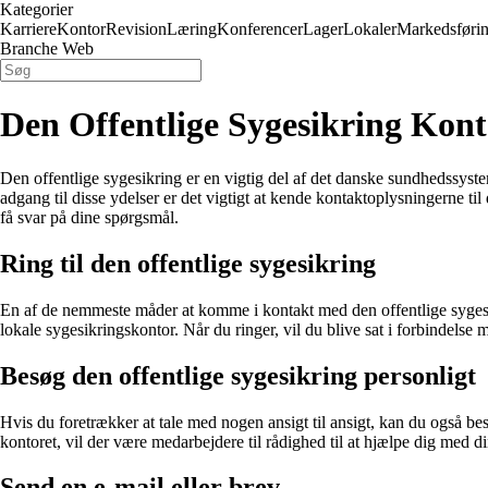
Kategorier
Karriere
Kontor
Revision
Læring
Konferencer
Lager
Lokaler
Markedsføri
Branche Web
Den Offentlige Sygesikring Kon
Den offentlige sygesikring er en vigtig del af det danske sundhedssyste
adgang til disse ydelser er det vigtigt at kende kontaktoplysningerne t
få svar på dine spørgsmål.
Ring til den offentlige sygesikring
En af de nemmeste måder at komme i kontakt med den offentlige sygesikr
lokale sygesikringskontor. Når du ringer, vil du blive sat i forbindelse
Besøg den offentlige sygesikring personligt
Hvis du foretrækker at tale med nogen ansigt til ansigt, kan du også be
kontoret, vil der være medarbejdere til rådighed til at hjælpe dig med 
Send en e-mail eller brev