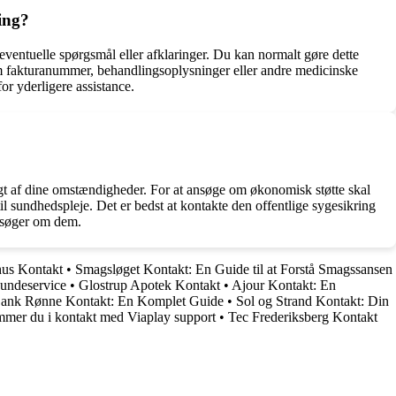
ing?
eventuelle spørgsmål eller afklaringer. Du kan normalt gøre dette
åsom fakturanummer, behandlingsoplysninger eller andre medicinske
or yderligere assistance.
gigt af dine omstændigheder. For at ansøge om økonomisk støtte skal
 sundhedspleje. Det er bedst at kontakte den offentlige sygesikring
ansøger om dem.
hus Kontakt
•
Smagsløget Kontakt: En Guide til at Forstå Smagssansen
Kundeservice
•
Glostrup Apotek Kontakt
•
Ajour Kontakt: En
ank Rønne Kontakt: En Komplet Guide
•
Sol og Strand Kontakt: Din
mer du i kontakt med Viaplay support
•
Tec Frederiksberg Kontakt