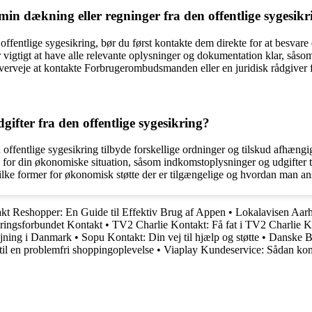
in dækning eller regninger fra den offentlige sygesikr
ffentlige sygesikring, bør du først kontakte dem direkte for at besvare 
er vigtigt at have alle relevante oplysninger og dokumentation klar, s
 overveje at kontakte Forbrugerombudsmanden eller en juridisk rådgiver f
ifter fra den offentlige sygesikring?
n offentlige sygesikring tilbyde forskellige ordninger og tilskud afhæn
r din økonomiske situation, såsom indkomstoplysninger og udgifter til
vilke former for økonomisk støtte der er tilgængelige og hvordan man 
kt Reshopper: En Guide til Effektiv Brug af Appen
•
Lokalavisen Aar
ringsforbundet Kontakt
•
TV2 Charlie Kontakt: Få fat i TV2 Charlie 
ejning i Danmark
•
Sopu Kontakt: Din vej til hjælp og støtte
•
Danske B
til en problemfri shoppingoplevelse
•
Viaplay Kundeservice: Sådan kom