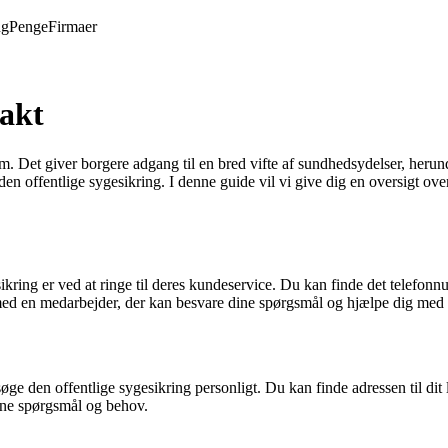
ng
Penge
Firmaer
takt
m. Det giver borgere adgang til en bred vifte af sundhedsydelser, herun
il den offentlige sygesikring. I denne guide vil vi give dig en oversigt
ing er ved at ringe til deres kundeservice. Du kan finde det telefonnum
 med en medarbejder, der kan besvare dine spørgsmål og hjælpe dig med at
søge den offentlige sygesikring personligt. Du kan finde adressen til d
dine spørgsmål og behov.