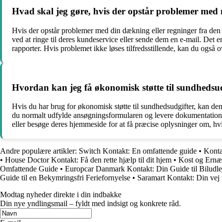
Hvad skal jeg gøre, hvis der opstår problemer med m
Hvis der opstår problemer med din dækning eller regninger fra den o
ved at ringe til deres kundeservice eller sende dem en e-mail. Det 
rapporter. Hvis problemet ikke løses tilfredsstillende, kan du også
Hvordan kan jeg få økonomisk støtte til sundhedsudg
Hvis du har brug for økonomisk støtte til sundhedsudgifter, kan de
du normalt udfylde ansøgningsformularen og levere dokumentation fo
eller besøge deres hjemmeside for at få præcise oplysninger om, h
Andre populære artikler:
Switch Kontakt: En omfattende guide
•
Konta
•
House Doctor Kontakt: Få den rette hjælp til dit hjem
•
Kost og Ernæ
Omfattende Guide
•
Europcar Danmark Kontakt: Din Guide til Biludl
Guide til en Bekymringsfri Feriefornyelse
•
Saramart Kontakt: Din vej 
Modtag nyheder direkte i din indbakke
Din nye yndlingsmail – fyldt med indsigt og konkrete råd.