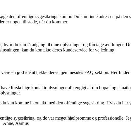
esøge den offentlige sygesikrings kontor. Du kan finde adressen på dere
der er nogen til stede, når du kommer.
ing, hvor du kan få adgang til dine oplysninger og foretage ændringer.
ngsløsningen, kan du kontakte deres kundeservice for vejledning.
t være en god idé at tjekke deres hjemmesides FAQ-sektion. Her finder
have forskellige kontaktoplysninger afhængigt af din bopæl og situation.
oplysninger.
n du kan komme i kontakt med den offentlige sygesikring. Hvis du har yd
ffentlige sygesikring, og de var meget hjælpsomme og professionelle. J
” – Anne, Aarhus