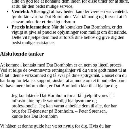
altid en god idé at kontakte dem inden for disse timer for at sikre,
at du får den bedst mulige service.
Ventetid:
Afhængigt af travlheden kan der være en vis ventetid,
før du får svar fra Dat Bornholm. Vær tålmodig og forvent at få
et svar inden for et rimeligt tidsrum.
Præcis information:
Når du kontakter Dat Bornholm, er det
vigtigt at give så præcise oplysninger som muligt om dit ærinde.
Dette vil hjælpe dem med at forstå dine behov og give dig den
bedst mulige assistance.
Afsluttende tanker
At komme i kontakt med Dat Bornholm er en nem og ligetil proces.
Ved at følge de ovennævnte retningslinjer vil du være godt rustet til at
få fat i denne virksomhed og få svar på dine spørgsmål. Uanset om du
har brug for teknisk support, ønsker at anmode om et tilbud eller bare
vil have mere information, er Dat Bornholm klar til at hjælpe dig.
Jeg kontaktede Dat Bornholm for at få hjælp til vores IT-
infrastruktur, og de var utroligt hjælpsomme og
professionelle. Jeg kan varmt anbefale dem til alle, der har
brug for IT-tjenester på Bornholm. – Peter Sørensen,
kunde hos Dat Bornholm
Vi håber, at denne guide har været nyttig for dig. Hvis du har