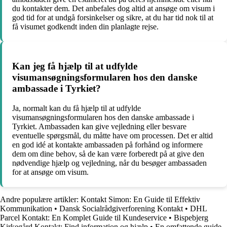
du kontakter dem. Det anbefales dog altid at ansøge om visum i
god tid for at undgå forsinkelser og sikre, at du har tid nok til at
få visumet godkendt inden din planlagte rejse.
Kan jeg få hjælp til at udfylde
visumansøgningsformularen hos den danske
ambassade i Tyrkiet?
Ja, normalt kan du få hjælp til at udfylde
visumansøgningsformularen hos den danske ambassade i
Tyrkiet. Ambassaden kan give vejledning eller besvare
eventuelle spørgsmål, du måtte have om processen. Det er altid
en god idé at kontakte ambassaden på forhånd og informere
dem om dine behov, så de kan være forberedt på at give den
nødvendige hjælp og vejledning, når du besøger ambassaden
for at ansøge om visum.
Andre populære artikler:
Kontakt Simon: En Guide til Effektiv
Kommunikation
•
Dansk Socialrådgiverforening Kontakt
•
DHL
Parcel Kontakt: En Komplet Guide til Kundeservice
•
Bispebjerg
Kirkegård Kontakt: Find information og hjælp
•
En omfattende guide