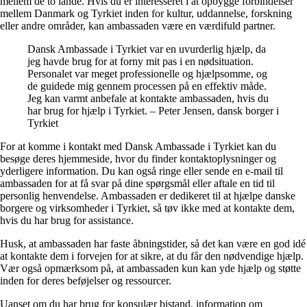
mellem de to lande. Hvis du er interesseret i at opbygge forbindelser
mellem Danmark og Tyrkiet inden for kultur, uddannelse, forskning
eller andre områder, kan ambassaden være en værdifuld partner.
Dansk Ambassade i Tyrkiet var en uvurderlig hjælp, da
jeg havde brug for at forny mit pas i en nødsituation.
Personalet var meget professionelle og hjælpsomme, og
de guidede mig gennem processen på en effektiv måde.
Jeg kan varmt anbefale at kontakte ambassaden, hvis du
har brug for hjælp i Tyrkiet. – Peter Jensen, dansk borger i
Tyrkiet
For at komme i kontakt med Dansk Ambassade i Tyrkiet kan du
besøge deres hjemmeside, hvor du finder kontaktoplysninger og
yderligere information. Du kan også ringe eller sende en e-mail til
ambassaden for at få svar på dine spørgsmål eller aftale en tid til
personlig henvendelse. Ambassaden er dedikeret til at hjælpe danske
borgere og virksomheder i Tyrkiet, så tøv ikke med at kontakte dem,
hvis du har brug for assistance.
Husk, at ambassaden har faste åbningstider, så det kan være en god idé
at kontakte dem i forvejen for at sikre, at du får den nødvendige hjælp.
Vær også opmærksom på, at ambassaden kun kan yde hjælp og støtte
inden for deres beføjelser og ressourcer.
Uanset om du har brug for konsulær bistand, information om