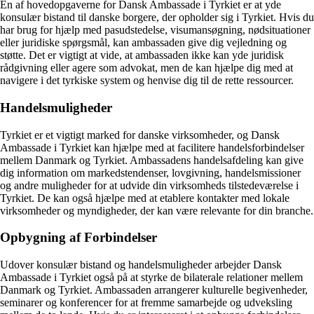
En af hovedopgaverne for Dansk Ambassade i Tyrkiet er at yde
konsulær bistand til danske borgere, der opholder sig i Tyrkiet. Hvis du
har brug for hjælp med pasudstedelse, visumansøgning, nødsituationer
eller juridiske spørgsmål, kan ambassaden give dig vejledning og
støtte. Det er vigtigt at vide, at ambassaden ikke kan yde juridisk
rådgivning eller agere som advokat, men de kan hjælpe dig med at
navigere i det tyrkiske system og henvise dig til de rette ressourcer.
Handelsmuligheder
Tyrkiet er et vigtigt marked for danske virksomheder, og Dansk
Ambassade i Tyrkiet kan hjælpe med at facilitere handelsforbindelser
mellem Danmark og Tyrkiet. Ambassadens handelsafdeling kan give
dig information om markedstendenser, lovgivning, handelsmissioner
og andre muligheder for at udvide din virksomheds tilstedeværelse i
Tyrkiet. De kan også hjælpe med at etablere kontakter med lokale
virksomheder og myndigheder, der kan være relevante for din branche.
Opbygning af Forbindelser
Udover konsulær bistand og handelsmuligheder arbejder Dansk
Ambassade i Tyrkiet også på at styrke de bilaterale relationer mellem
Danmark og Tyrkiet. Ambassaden arrangerer kulturelle begivenheder,
seminarer og konferencer for at fremme samarbejde og udveksling