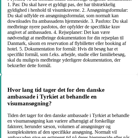
1. Pas: Du skal have et gyldigt pas, der har tilstrækkelig
gyldighed i henhold til visumkravene. 2. Ansøgningsformular:
Du skal udfylde en ansøgningsformular, som normalt kan
downloades fra ambassadens hjemmeside. 3. Pasfoto: Du skal
medbringe nyere pasfotos, der opfylder de specifikke krav
angivet af ambassaden. 4. Rejseplaner: Det kan være
nødvendigt at medbringe dokumentation for din rejseplan til
Danmark, såsom en reservation af flybilletter eller booking af
hotel. 5. Dokumentation for formål: Hvis dit besøg har et
specifikt formål, som f.eks. arbejde, studie eller familiebesøg,
skal du muligvis medbringe yderligere dokumentation, der
bekræfter dette formål.
Hvor lang tid tager det for den danske
ambassade i Tyrkiet at behandle en
visumansøgning?
Tiden det tager for den danske ambassade i Tyrkiet at behandle
en visumansøgning kan variere afhængigt af forskellige
faktorer, herunder sæson, volumen af ansøgninger og
kompleksiteten af den specifikke ansøgning. Normalt vil
ambassaden give en estimeret tid på deres hjemmeside eller når