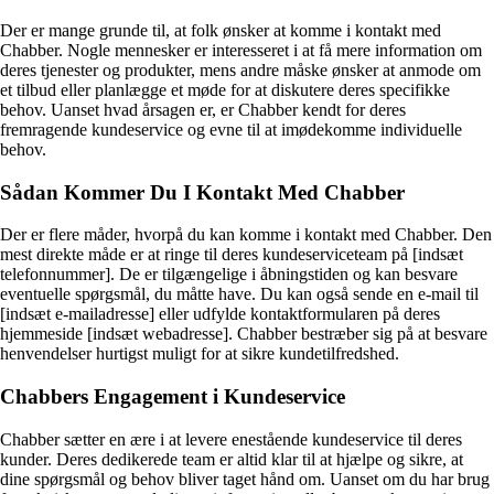
Der er mange grunde til, at folk ønsker at komme i kontakt med
Chabber. Nogle mennesker er interesseret i at få mere information om
deres tjenester og produkter, mens andre måske ønsker at anmode om
et tilbud eller planlægge et møde for at diskutere deres specifikke
behov. Uanset hvad årsagen er, er Chabber kendt for deres
fremragende kundeservice og evne til at imødekomme individuelle
behov.
Sådan Kommer Du I Kontakt Med Chabber
Der er flere måder, hvorpå du kan komme i kontakt med Chabber. Den
mest direkte måde er at ringe til deres kundeserviceteam på [indsæt
telefonnummer]. De er tilgængelige i åbningstiden og kan besvare
eventuelle spørgsmål, du måtte have. Du kan også sende en e-mail til
[indsæt e-mailadresse] eller udfylde kontaktformularen på deres
hjemmeside [indsæt webadresse]. Chabber bestræber sig på at besvare
henvendelser hurtigst muligt for at sikre kundetilfredshed.
Chabbers Engagement i Kundeservice
Chabber sætter en ære i at levere enestående kundeservice til deres
kunder. Deres dedikerede team er altid klar til at hjælpe og sikre, at
dine spørgsmål og behov bliver taget hånd om. Uanset om du har brug