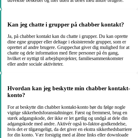
udveksle beskeder og filer uden at deles med andre brugere.
Kan jeg chatte i grupper på chabber kontakt?
Ja, på chabber kontakt kan du chatte i grupper. Du kan oprette
dine egne grupper eller deltage i eksisterende grupper, som er
oprettet af andre brugere. Gruppechat giver dig mulighed for at
chatte og dele information med flere personer på én gang,
hvilket er nyttigt til arbejdsprojekter, familiesammenkomster
eller andre sociale aktiviteter.
Hvordan kan jeg beskytte min chabber kontakt-
konto?
For at beskytte din chabber kontakt-konto bør du følge nogle
vigtige sikkerhedsforanstaltninger. Først og fremmest, brug en
stærk adgangskode, der ikke er let gætlig og undgå at dele din
adgangskode med andre. Aktivér også to-faktor-godkendelse,
hvis det er tilgængeligt, da det giver en ekstra sikkerhedsbarriere
for din konto. Vær forsigtig med at åbne links eller downloade