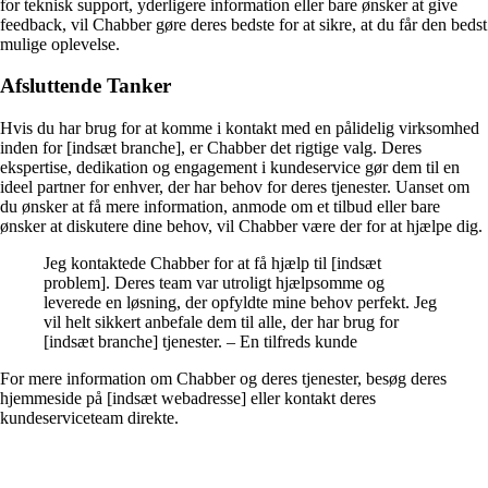
for teknisk support, yderligere information eller bare ønsker at give
feedback, vil Chabber gøre deres bedste for at sikre, at du får den bedst
mulige oplevelse.
Afsluttende Tanker
Hvis du har brug for at komme i kontakt med en pålidelig virksomhed
inden for [indsæt branche], er Chabber det rigtige valg. Deres
ekspertise, dedikation og engagement i kundeservice gør dem til en
ideel partner for enhver, der har behov for deres tjenester. Uanset om
du ønsker at få mere information, anmode om et tilbud eller bare
ønsker at diskutere dine behov, vil Chabber være der for at hjælpe dig.
Jeg kontaktede Chabber for at få hjælp til [indsæt
problem]. Deres team var utroligt hjælpsomme og
leverede en løsning, der opfyldte mine behov perfekt. Jeg
vil helt sikkert anbefale dem til alle, der har brug for
[indsæt branche] tjenester. – En tilfreds kunde
For mere information om Chabber og deres tjenester, besøg deres
hjemmeside på [indsæt webadresse] eller kontakt deres
kundeserviceteam direkte.