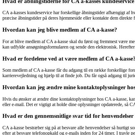
Hvad er åbningstiderne for CA a-kasses kundeservice
CA a-kasses kundeservice har forskellige åbningstider afhængigt af hvi
præcise åbningstider på deres hjemmeside eller kontakte dem direkte fo
Hvordan kan jeg blive medlem af CA a-kasse?
For at blive medlem af CA a-kasse skal du først og fremmest være 
kan udfylde ansøgningsformularen og sende den elektronisk. Herefte
Hvad er fordelene ved at være medlem af CA a-kasse
Som medlem af CA a-kasse får du adgang til en række forskellige for
karrierevejledning og hjælp til at finde job. Du får også adgang til juri
Hvordan kan jeg ændre mine kontaktoplysninger ho
Hvis du ønsker at ændre dine kontaktoplysninger hos CA a-kasse, kan
eller e-mail. Det er vigtigt at holde dine oplysninger opdaterede, så
Hvad er den gennemsnitlige svar tid for henvendelser 
CA a-kasse bestræber sig på at besvare alle henvendelser så hurtigt 
efter at besvare telefonopkald og e-mails inden for 24 timer. I travle 