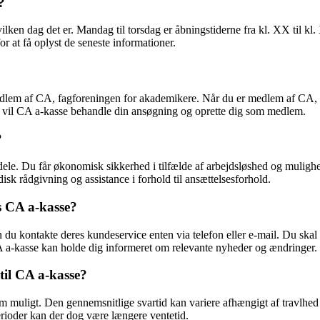
?
lken dag det er. Mandag til torsdag er åbningstiderne fra kl. XX til kl.
r at få oplyst de seneste informationer.
medlem af CA, fagforeningen for akademikere. Når du er medlem af CA
r vil CA a-kasse behandle din ansøgning og oprette dig som medlem.
?
dele. Du får økonomisk sikkerhed i tilfælde af arbejdsløshed og mulig
disk rådgivning og assistance i forhold til ansættelsesforhold.
s CA a-kasse?
 du kontakte deres kundeservice enten via telefon eller e-mail. Du sk
 CA a-kasse kan holde dig informeret om relevante nyheder og ændringer.
til CA a-kasse?
som muligt. Den gennemsnitlige svartid kan variere afhængigt af travlhe
perioder kan der dog være længere ventetid.