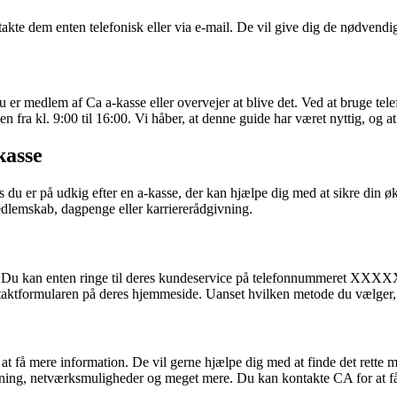
akte dem enten telefonisk eller via e-mail. De vil give dig de nødvend
u er medlem af Ca a-kasse eller overvejer at blive det. Ved at bruge tel
n fra kl. 9:00 til 16:00. Vi håber, at denne guide har været nyttig, og 
kasse
u er på udkig efter en a-kasse, der kan hjælpe dig med at sikre din øk
dlemskab, dagpenge eller karriererådgivning.
 Du kan enten ringe til deres kundeservice på telefonnummeret XXXXXX
tformularen på deres hjemmeside. Uanset hvilken metode du vælger, vi
at få mere information. De vil gerne hjælpe dig med at finde det rette
ivning, netværksmuligheder og meget mere. Du kan kontakte CA for at 