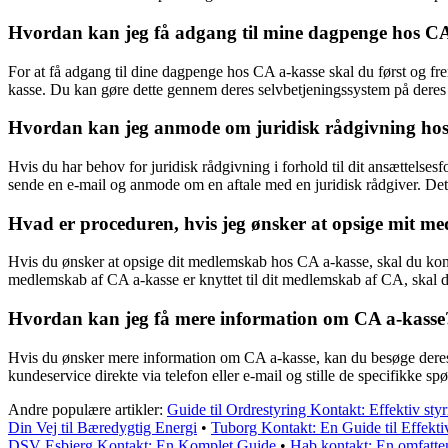
Hvordan kan jeg få adgang til mine dagpenge hos CA
For at få adgang til dine dagpenge hos CA a-kasse skal du først og fr
kasse. Du kan gøre dette gennem deres selvbetjeningssystem på deres 
Hvordan kan jeg anmode om juridisk rådgivning hos
Hvis du har behov for juridisk rådgivning i forhold til dit ansættelses
sende en e-mail og anmode om en aftale med en juridisk rådgiver. Det e
Hvad er proceduren, hvis jeg ønsker at opsige mit m
Hvis du ønsker at opsige dit medlemskab hos CA a-kasse, skal du kont
medlemskab af CA a-kasse er knyttet til dit medlemskab af CA, skal 
Hvordan kan jeg få mere information om CA a-kasse
Hvis du ønsker mere information om CA a-kasse, kan du besøge deres 
kundeservice direkte via telefon eller e-mail og stille de specifikke s
Andre populære artikler:
Guide til Ordrestyring Kontakt: Effektiv styr
Din Vej til Bæredygtig Energi
•
Tuborg Kontakt: En Guide til Effek
DSV Esbjerg Kontakt: En Komplet Guide
•
Hab kontakt: En omfatten