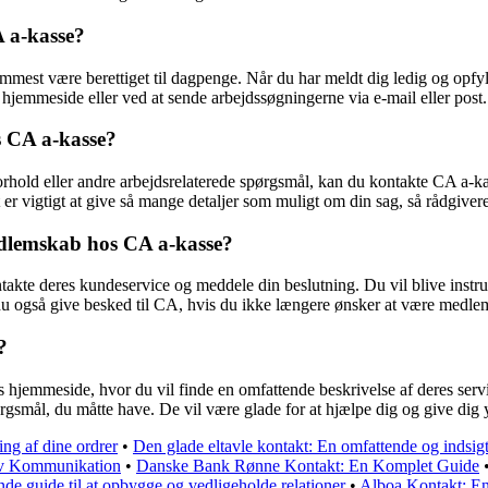
 a-kasse?
emmest være berettiget til dagpenge. Når du har meldt dig ledig og opfy
hjemmeside eller ved at sende arbejdssøgningerne via e-mail eller post
 CA a-kasse?
forhold eller andre arbejdsrelaterede spørgsmål, kan du kontakte CA a-ka
r vigtigt at give så mange detaljer som muligt om din sag, så rådgivere
edlemskab hos CA a-kasse?
akte deres kundeservice og meddele din beslutning. Du vil blive instrue
du også give besked til CA, hvis du ikke længere ønsker at være medlem
?
hjemmeside, hvor du vil finde en omfattende beskrivelse af deres ser
pørgsmål, du måtte have. De vil være glade for at hjælpe dig og give dig 
ing af dine ordrer
•
Den glade eltavle kontakt: En omfattende og indsig
tiv Kommunikation
•
Danske Bank Rønne Kontakt: En Komplet Guide
de guide til at opbygge og vedligeholde relationer
•
Alboa Kontakt: E