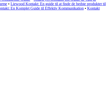
Varme
•
Liewood Kontakt: En guide til at finde de bedste produkter til
ontakt: En Komplet Guide til Effektiv Kommunikation
•
Kontakt