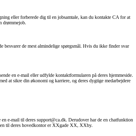
gning eller forberede dig til en jobsamtale, kan du kontakte CA for at
din drømmejob.
e besvarer de mest almindelige spørgsmål. Hvis du ikke finder svar
sende en e-mail eller udfylde kontaktformularen på deres hjemmeside.
 med at sikre din økonomi og karriere, og deres dygtige medarbejdere
en e-mail til deres support@ca.dk. Derudover har de en chatfunktion
essen til deres hovedkontor er XXgade XX, XXby.