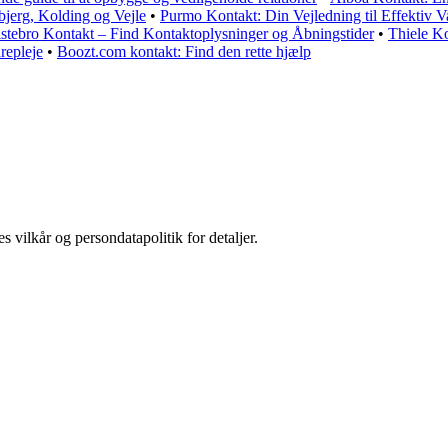
jerg, Kolding og Vejle
•
Purmo Kontakt: Din Vejledning til Effektiv 
stebro Kontakt – Find Kontaktoplysninger og Åbningstider
•
Thiele K
repleje
•
Boozt.com kontakt: Find den rette hjælp
s vilkår og persondatapolitik for detaljer.