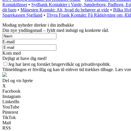
Kontaktlinser
•
Sydbank Kontakter i Varde, Sønderborg, Padborg, Esb
dit barn
•
Månesten Kontakt: Alt, hvad du behøver at vide
•
Bilka Hol
Sparekassen Sjælland
•
Thyra Frank Kontakt: Få Rådgivning om Æld
Modtag nyheder direkte i din indbakke
Din nye yndlingsmail – fyldt med indsigt og konkrete råd.
E-mail
Kom med
Dejligt at have dig med!
Jeg har læst og forstået brugervilkår og privatlivspolitik.
Tilmeldingen er frivillig og kan til enhver tid trækkes tilbage. Læs vore
Del og vis hjerte
X
Facebook
Instagram
LinkedIn
YouTube
Pinterest
TikTok
Mail
RSS