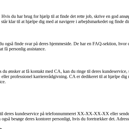
vis du har brug for hjælp til at finde det rette job, skrive en god ansø
 står klar til at hjælpe dig med at navigere i arbejdsmarkedet og finde 
u også finde svar på deres hjemmeside. De har en FAQ-sektion, hvor d
at få personlig assistance.
du ønsker at få kontakt med CA, kan du ringe til deres kundeservice, 
ler professionel karriererådgivning. CA er dedikeret til at hjælpe dig
ice.
e til deres kundeservice på telefonnummeret XX-XX-XX-XX eller sende 
 også besøge deres kontorer personligt, hvis du foretrækker det. Adr