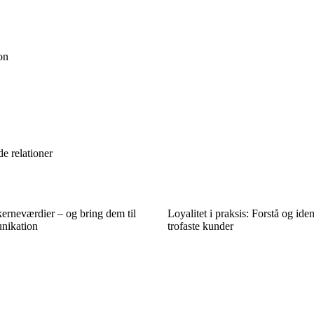
on
de relationer
kerneværdier – og bring dem til
Loyalitet i praksis: Forstå og iden
unikation
trofaste kunder