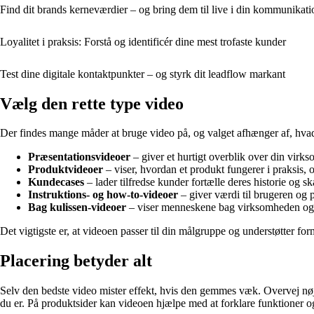
Find dit brands kerneværdier – og bring dem til live i din kommunikati
Loyalitet i praksis: Forstå og identificér dine mest trofaste kunder
Test dine digitale kontaktpunkter – og styrk dit leadflow markant
Vælg den rette type video
Der findes mange måder at bruge video på, og valget afhænger af, hvad
Præsentationsvideoer
– giver et hurtigt overblik over din virk
Produktvideoer
– viser, hvordan et produkt fungerer i praksis,
Kundecases
– lader tilfredse kunder fortælle deres historie og s
Instruktions- og how-to-videoer
– giver værdi til brugeren og p
Bag kulissen-videoer
– viser menneskene bag virksomheden og 
Det vigtigste er, at videoen passer til din målgruppe og understøtter for
Placering betyder alt
Selv den bedste video mister effekt, hvis den gemmes væk. Overvej nøj
du er. På produktsider kan videoen hjælpe med at forklare funktioner o