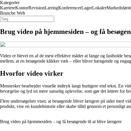
Kategorier
Karriere
Kontor
Revision
Læring
Konferencer
Lager
Lokaler
Markedsføri
Branche Web
Brug video på hjemmesiden – og få besøgend
Video er blevet en af de mest effektive måder at fange og fastholde b
mellem, at en besøgende klikker væk – eller bliver hængende og engagere
Hvorfor video virker
Mennesker bearbejder visuelle indtryk langt hurtigere end tekst. En vid
bevægelse og lyd en mere sanselig oplevelse, som gør det lettere for br
Flere undersøgelser viser, at besøgende bliver længere på sider med vid
produkt, vise en kundehistorie eller skabe tillid gennem et personligt an
Brug video på hjemmesiden – og få besøgende til at blive længere