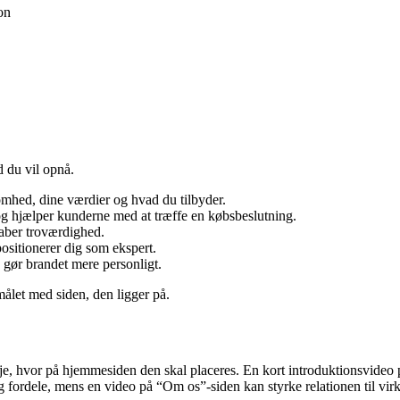
on
 du vil opnå.
somhed, dine værdier og hvad du tilbyder.
 og hjælper kunderne med at træffe en købsbeslutning.
kaber troværdighed.
ositionerer dig som ekspert.
gør brandet mere personligt.
målet med siden, den ligger på.
e, hvor på hjemmesiden den skal placeres. En kort introduktionsvideo p
g fordele, mens en video på “Om os”-siden kan styrke relationen til vi