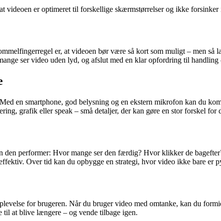
 videoen er optimeret til forskellige skærmstørrelser og ikke forsinker
melfingerregel er, at videoen bør være så kort som muligt – men så lan
 mange ser video uden lyd, og afslut med en klar opfordring til handli
e
. Med en smartphone, god belysning og en ekstern mikrofon kan du komme 
gering, grafik eller speak – små detaljer, der kan gøre en stor forskel for
rdan den performer: Hvor mange ser den færdig? Hvor klikker de bagefte
ffektiv. Over tid kan du opbygge en strategi, hvor video ikke bare er p
oplevelse for brugeren. Når du bruger video med omtanke, kan du formi
til at blive længere – og vende tilbage igen.