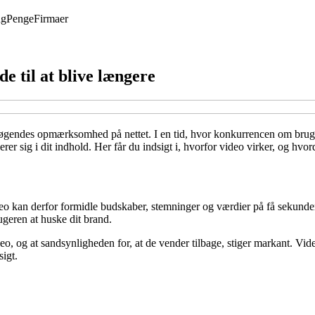
ng
Penge
Firmaer
e til at blive længere
esøgendes opmærksomhed på nettet. I en tid, hvor konkurrencen om bruge
r sig i dit indhold. Her får du indsigt i, hvorfor video virker, og hvo
eo kan derfor formidle budskaber, stemninger og værdier på få sekunder 
ugeren at huske dit brand.
eo, og at sandsynligheden for, at de vender tilbage, stiger markant. Vid
sigt.