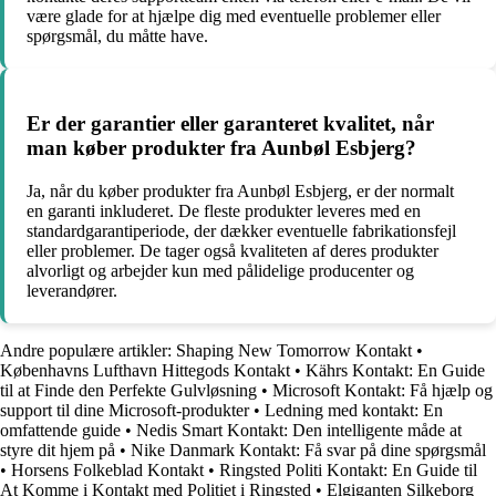
være glade for at hjælpe dig med eventuelle problemer eller
spørgsmål, du måtte have.
Er der garantier eller garanteret kvalitet, når
man køber produkter fra Aunbøl Esbjerg?
Ja, når du køber produkter fra Aunbøl Esbjerg, er der normalt
en garanti inkluderet. De fleste produkter leveres med en
standardgarantiperiode, der dækker eventuelle fabrikationsfejl
eller problemer. De tager også kvaliteten af deres produkter
alvorligt og arbejder kun med pålidelige producenter og
leverandører.
Andre populære artikler:
Shaping New Tomorrow Kontakt
•
Københavns Lufthavn Hittegods Kontakt
•
Kährs Kontakt: En Guide
til at Finde den Perfekte Gulvløsning
•
Microsoft Kontakt: Få hjælp og
support til dine Microsoft-produkter
•
Ledning med kontakt: En
omfattende guide
•
Nedis Smart Kontakt: Den intelligente måde at
styre dit hjem på
•
Nike Danmark Kontakt: Få svar på dine spørgsmål
•
Horsens Folkeblad Kontakt
•
Ringsted Politi Kontakt: En Guide til
At Komme i Kontakt med Politiet i Ringsted
•
Elgiganten Silkeborg