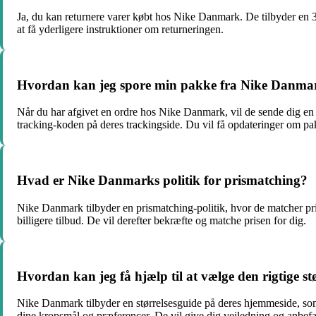
Ja, du kan returnere varer købt hos Nike Danmark. De tilbyder en 3
at få yderligere instruktioner om returneringen.
Hvordan kan jeg spore min pakke fra Nike Danma
Når du har afgivet en ordre hos Nike Danmark, vil de sende dig en
tracking-koden på deres trackingside. Du vil få opdateringer om p
Hvad er Nike Danmarks politik for prismatching?
Nike Danmark tilbyder en prismatching-politik, hvor de matcher pris
billigere tilbud. De vil derefter bekræfte og matche prisen for dig.
Hvordan kan jeg få hjælp til at vælge den rigtige 
Nike Danmark tilbyder en størrelsesguide på deres hjemmeside, som d
dine kropsmål og præferencer. De vil give dig vejledning og anbefal