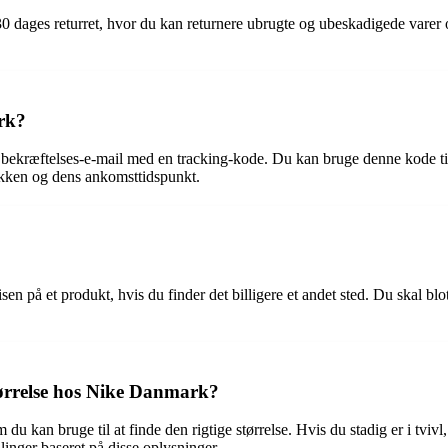
0 dages returret, hvor du kan returnere ubrugte og ubeskadigede varer 
rk?
 bekræftelses-e-mail med en tracking-kode. Du kan bruge denne kode ti
akken og dens ankomsttidspunkt.
en på et produkt, hvis du finder det billigere et andet sted. Du skal b
størrelse hos Nike Danmark?
u kan bruge til at finde den rigtige størrelse. Hvis du stadig er i tv
inger baseret på disse oplysninger.