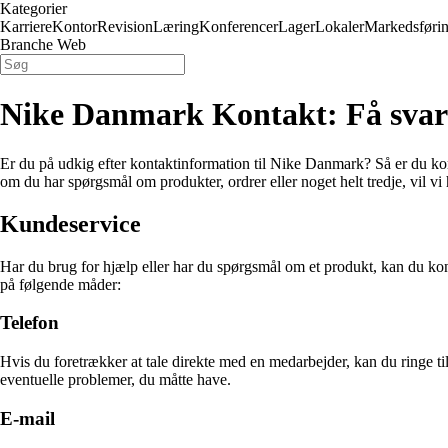
Kategorier
Karriere
Kontor
Revision
Læring
Konferencer
Lager
Lokaler
Markedsføri
Branche Web
Nike Danmark Kontakt: Få svar
Er du på udkig efter kontaktinformation til Nike Danmark? Så er du komm
om du har spørgsmål om produkter, ordrer eller noget helt tredje, vil vi
Kundeservice
Har du brug for hjælp eller har du spørgsmål om et produkt, kan du ko
på følgende måder:
Telefon
Hvis du foretrækker at tale direkte med en medarbejder, kan du rin
eventuelle problemer, du måtte have.
E-mail