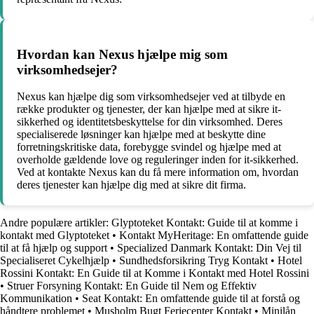
Hvordan kan Nexus hjælpe mig som
virksomhedsejer?
Nexus kan hjælpe dig som virksomhedsejer ved at tilbyde en
række produkter og tjenester, der kan hjælpe med at sikre it-
sikkerhed og identitetsbeskyttelse for din virksomhed. Deres
specialiserede løsninger kan hjælpe med at beskytte dine
forretningskritiske data, forebygge svindel og hjælpe med at
overholde gældende love og reguleringer inden for it-sikkerhed.
Ved at kontakte Nexus kan du få mere information om, hvordan
deres tjenester kan hjælpe dig med at sikre dit firma.
Andre populære artikler:
Glyptoteket Kontakt: Guide til at komme i
kontakt med Glyptoteket
•
Kontakt MyHeritage: En omfattende guide
til at få hjælp og support
•
Specialized Danmark Kontakt: Din Vej til
Specialiseret Cykelhjælp
•
Sundhedsforsikring Tryg Kontakt
•
Hotel
Rossini Kontakt: En Guide til at Komme i Kontakt med Hotel Rossini
•
Struer Forsyning Kontakt: En Guide til Nem og Effektiv
Kommunikation
•
Seat Kontakt: En omfattende guide til at forstå og
håndtere problemet
•
Musholm Bugt Feriecenter Kontakt
•
Minilån