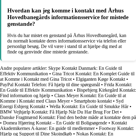
Hvordan kan jeg komme i kontakt med Århus
Hovedbanegårds informationsservice for mistede
genstande?
Hvis du har mistet en genstand på Århus Hovedbanegård, kan
du normalt kontakte deres informationsservice via telefon eller
personligt besøg. De vil være i stand til at hjælpe dig med at
finde og genvinde dine mistede genstande.
Andre populære artikler:
Skype Kontakt Danmark: En Guide til
Effektiv Kommunikation
•
Gina Tricot Kontakt: En Komplet Guide til
at Komme i Kontakt med Gina Tricot
•
Elgiganten Køge Kontakt
•
PayPal Kontakt Telefon: Få hjælp til dine spørgsmål
•
Frida Kontakt:
En Guide til Effektiv Kommunikation
•
Bispebjerg Kirkegård Kontakt:
Find information og hjælp
•
Claus Meyer Kontakt: En Guide til at
Komme i Kontakt med Claus Meyer
•
Smartphoto kontakt
•
Syd
Energi Esbjerg Kontakt
•
Wella Kontakt: En Guide til Smukke Hår
•
BMW Vejhjælp Kontakt: Få Hjælp Når Du Har Brug For Det
•
Danske Fragtmænd Kontakt: Find den bedste måde at kontakte dem på
•
Domea Hjørring Kontakt – En Guide til Boligsøgende
•
Kontakt
Akademikernes A-kasse: En guide til medlemmer
•
Footway Kontakt:
Hjælp og Support til Dine Skoindkøb
•
Nokas Kontakt: En