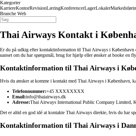
Kategorier
Karriere
Kontor
Revision
Læring
Konferencer
Lager
Lokaler
Markedsføri
Branche Web
Thai Airways Kontakt i Køben
Er du på udkig efter kontaktinformation til Thai Airways i København e
uanset om du har spørgsmål, brug for hjælp eller ønsker at booke en fly
Kontaktinformation til Thai Airways i Kø
Hvis du ønsker at komme i kontakt med Thai Airways i København, ka
Telefonnummer:
+45 XXXXXXXX
Email:
info@thaiairways.dk
Adresse:
Thai Airways International Public Company Limited,
Det er altid en god idé at kontakte Thai Airways direkte, hvis du har sp
Kontaktinformation til Thai Airways i Da