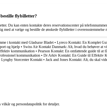
stille flybilletter?
lletter. Du kan enten kontakte deres reservationscenter på telefonnumm
dig med at vælge og bestille de ønskede flybilletter i overensstemmelse
omme i kontakt med Gladsaxe Bladet
•
Lyreco Kontakt: En Komplet Gui
port og hjælp
•
Swiss Air Kontakt Danmark: Alt, hvad du behøver at v
effektiv kommunikation
•
Pearson Kontakt: En omfattende guide til at f
professionel kommunikation
•
Dr Arkiv Kontakt: En Guide til Effektiv
 Lyngby Storcenter Kontakt
•
Jack and Jones Kontakt: Alt, du skal vid
 vilkår og persondatapolitik for detaljer.