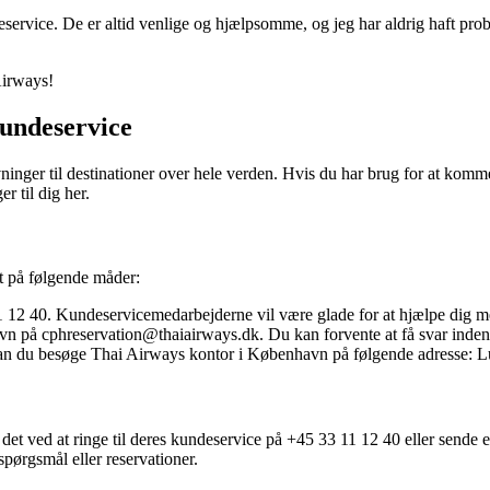
eservice. De er altid venlige og hjælpsomme, og jeg har aldrig haft pro
Airways!
undeservice
lyvninger til destinationer over hele verden. Hvis du har brug for at k
r til dig her.
t på følgende måder:
12 40. Kundeservicemedarbejderne vil være glade for at hjælpe dig med
n på cphreservation@thaiairways.dk. Du kan forvente at få svar inden f
, kan du besøge Thai Airways kontor i København på følgende adresse: 
et ved at ringe til deres kundeservice på +45 33 11 12 40 eller sende 
pørgsmål eller reservationer.