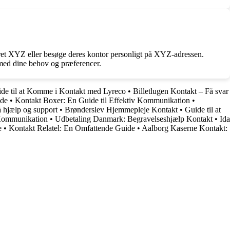
eret XYZ eller besøge deres kontor personligt på XYZ-adressen.
 med dine behov og præferencer.
de til at Komme i Kontakt med Lyreco
•
Billetlugen Kontakt – Få svar
ide
•
Kontakt Boxer: En Guide til Effektiv Kommunikation
•
å hjælp og support
•
Brønderslev Hjemmepleje Kontakt
•
Guide til at
 Kommunikation
•
Udbetaling Danmark: Begravelseshjælp Kontakt
•
Ida
e
•
Kontakt Relatel: En Omfattende Guide
•
Aalborg Kaserne Kontakt: