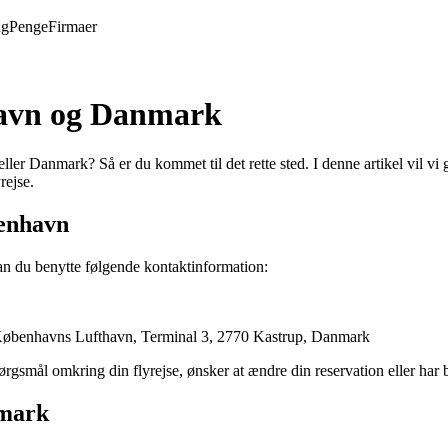
ng
Penge
Firmaer
havn og Danmark
ller Danmark? Så er du kommet til det rette sted. I denne artikel vil v
rejse.
benhavn
n du benytte følgende kontaktinformation:
 Københavns Lufthavn, Terminal 3, 2770 Kastrup, Danmark
ørgsmål omkring din flyrejse, ønsker at ændre din reservation eller har 
nmark