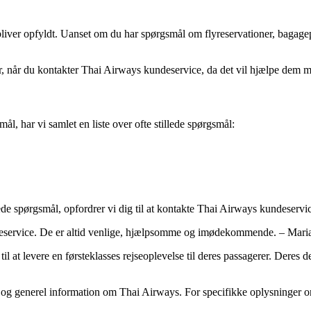
bliver opfyldt. Uanset om du har spørgsmål om flyreservationer, bagagepol
ar, når du kontakter Thai Airways kundeservice, da det vil hjælpe dem me
ål, har vi samlet en liste over ofte stillede spørgsmål:
lede spørgsmål, opfordrer vi dig til at kontakte Thai Airways kundeservic
deservice. De er altid venlige, hjælpsomme og imødekommende. – Maria,
til at levere en førsteklasses rejseoplevelse til deres passagerer. Deres
g generel information om Thai Airways. For specifikke oplysninger om fl