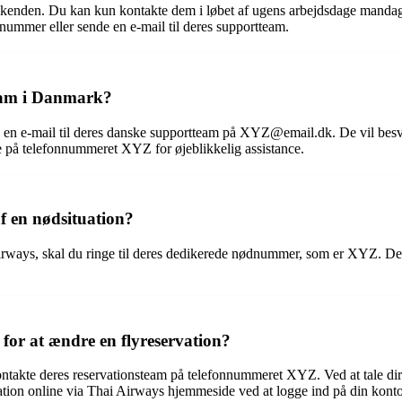
enden. Du kan kun kontakte dem i løbet af ugens arbejdsdage mandag t
nummer eller sende en e-mail til deres supportteam.
eam i Danmark?
en e-mail til deres danske supportteam på XYZ@email.dk. De vil besvar
e på telefonnummeret XYZ for øjeblikkelig assistance.
f en nødsituation?
irways, skal du ringe til deres dedikerede nødnummer, som er XYZ. Dett
for at ændre en flyreservation?
ontakte deres reservationsteam på telefonnummeret XYZ. Ved at tale di
vation online via Thai Airways hjemmeside ved at logge ind på din konto