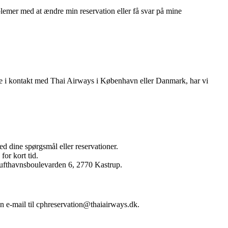
blemer med at ændre min reservation eller få svar på mine
omme i kontakt med Thai Airways i København eller Danmark, har vi
 dine spørgsmål eller reservationer.
or kort tid.
Lufthavnsboulevarden 6, 2770 Kastrup.
en e-mail til cphreservation@thaiairways.dk.