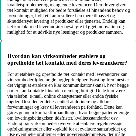
kvalitetsproblemer og manglende leverancer. Derudover giver
tæt kontakt mulighed for bedre forståelse af hinandens behov og
forventninger, hvilket kan resultere i en mere tilpasset og
skræddersyet levering af produkter eller tjenester. Endelig kan
tæt kontakt med leverandører også føre til øget innovation og
mulighed for at udvikle nye løsninger og produkter sammen.
Hvordan kan virksomheder etablere og
opretholde tæt kontakt med deres leverandører?
For at etablere og opretholde tæt kontakt med leverandører kan
virksomheder følge nogle nøgleprincipper. Først og fremmest er
det vigtigt at etablere en klar kommunikationskanal, hvor begge
parter kan kontakte hinanden nemt og hurtigt. Dette kan være
via telefon, e-mail, online chatsystemer eller endda fysiske
møder. Desuden er det essentielt at definere og afklare
forventninger og krav til leverandøren på forhånd. Dette kan
gøres gennem kontraktforhandlinger, hvor begge parter er enige
om leveringsbetingelser, tidsfrister, kvalitetsstandarder osv.
Endelig bør virksomheder overveje at etablere regelmæssige
opfølgningsmøder eller -opkald for at evaluere samarbejdet og
løse eventuelle problemer eller uoverensstemmelser, der måtte