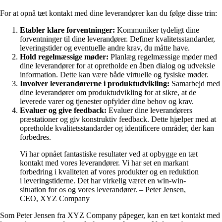
For at opnå tæt kontakt med dine leverandører kan du følge disse trin:
Etabler klare forventninger:
Kommuniker tydeligt dine
forventninger til dine leverandører. Definer kvalitetsstandarder,
leveringstider og eventuelle andre krav, du måtte have.
Hold regelmæssige møder:
Planlæg regelmæssige møder med
dine leverandører for at opretholde en åben dialog og udveksle
information. Dette kan være både virtuelle og fysiske møder.
Involver leverandørerne i produktudvikling:
Samarbejd med
dine leverandører om produktudvikling for at sikre, at de
leverede varer og tjenester opfylder dine behov og krav.
Evaluer og give feedback:
Evaluer dine leverandørers
præstationer og giv konstruktiv feedback. Dette hjælper med at
opretholde kvalitetsstandarder og identificere områder, der kan
forbedres.
Vi har opnået fantastiske resultater ved at opbygge en tæt
kontakt med vores leverandører. Vi har set en markant
forbedring i kvaliteten af vores produkter og en reduktion
i leveringstiderne. Det har virkelig været en win-win-
situation for os og vores leverandører. – Peter Jensen,
CEO, XYZ Company
Som Peter Jensen fra XYZ Company påpeger, kan en tæt kontakt med