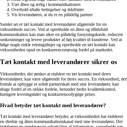
Vær åben og ærlig i kommunikationen
Overhold aftalte betingelser og tidsfrister
Vis leverandøren, at du er en pålidelig partner
Samlet set er tæt kontakt med leverandører afgørende for en
virksomheds succes. Ved at opretholde en åben og tillidsfuld
kommunikation kan man sikre en pålidelig forsyningskæde, reducere
omkostninger og levere produkter af høj kvalitet til kunderne. Ved at
følge nogle enkle retningslinjer og opretholde en tæt kontakt kan
virksomheden opnå en konkurrencemæssig fordel på markedet.
Tæt kontakt med leverandører sikrer os
Virksomheder, der ønsker at etablere en tæt kontakt med deres
leverandører, kan være afgørende for deres succes. En virksomhed, der
formår at opbygge et solidt partnerskab med sine leverandører, kan
drage fordel af en række fordele, herunder bedre kvalitetskontrol,
hurtigere leveringstider og konkurrencedygtige priser.
Hvad betyder tæt kontakt med leverandører?
Tæt kontakt med leverandører betyder, at virksomheden har etableret
en direkte og åben kommunikationskanal med sine leverandører. Det
indebærer en regelmæssig udveksling af information, samarbejde om