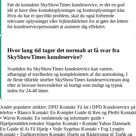
Før du kontakter SkyShowTimes kundeservice, er det en god
idé at have dine kontaktoplysninger og kontooplysninger klar.
Hvis du har et specifikt problem, skal du også forberede
relevante oplysninger eller fejlmeddelelser for at gøre det lettere
for kundeservicepersonalet at assistere dig effektivt.
Hvor lang tid tager det normalt at få svar fra
SkyShowTimes kundeservice?
Svartiden fra SkyShowTimes kundeservice kan variere,
afhængigt af travlheden og kompleksiteten af din anmodning. I
de fleste tilfælde stræber SkyShowTimes kundeserviceteam dog
efter at besvare henvendelser så hurtigt som muligt og typisk
inden for 24-48 timer.
Andre populære artikler:
DPD Kontakt: Få fat i DPD Kundeservice på
telefon
•
Blanco Kontakt: En Komplet Guide til Ren og Pletfri Kontakt
•
Wavin Kontakt: En omfattende og informativ guide
•
Hjælpemiddelcentralen Slagelse Kontakt
•
Kontakt Yahoo Danmark:
En Guide til At Få Hjælp
•
Vejle Sygehus Kontakt
•
Fog Lyngby
Kontakt
•
Trafikstyrelsen Kontakt: Hjælp og Rådgivning til Trafik og