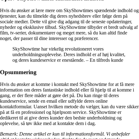
Hvis du ønsker at lære mere om SkyShowtimes spændende indhold og
tjenester, kan du tilmelde dig deres nyhedsbrev eller følge dem på
sociale medier. Dette vil give dig adgang til de seneste opdateringer,
nyheder og eksklusive tilbud. SkyShowtime tilbyder et bredt udvalg af
film, tv-serier, dokumentarer og meget mere, så du kan altid finde
noget, der passer til dine interesser og præferencer.
SkyShowtime har virkelig revolutioneret vores
underholdningsoplevelse. Deres indhold er af høj kvalitet,
og deres kundeservice er enestående. – En tilfreds kunde
Opsummering
Hvis du ønsker at komme i kontakt med SkyShowtime for at få mere
information om deres fantastiske indhold eller få hjælp til at komme i
gang, er der flere måder at gøre det på. Du kan ringe til deres
kundeservice, sende en email eller udfylde deres online
kontaktformular. Uanset hvilken metode du vælger, kan du være sikker
på at få en professionel og hjælpsom service. SkyShowtime er
dedikeret til at give deres kunder den bedste underholdning og
oplevelse, så tøv ikke med at kontakte dem i dag.
Bemærk: Denne artikel er kun til informationsformål. Vi anbefaler