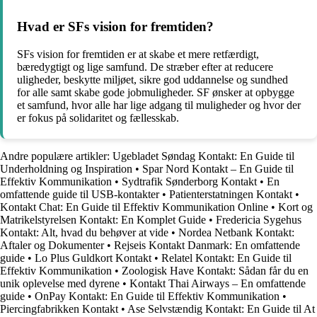
Hvad er SFs vision for fremtiden?
SFs vision for fremtiden er at skabe et mere retfærdigt,
bæredygtigt og lige samfund. De stræber efter at reducere
uligheder, beskytte miljøet, sikre god uddannelse og sundhed
for alle samt skabe gode jobmuligheder. SF ønsker at opbygge
et samfund, hvor alle har lige adgang til muligheder og hvor der
er fokus på solidaritet og fællesskab.
Andre populære artikler:
Ugebladet Søndag Kontakt: En Guide til
Underholdning og Inspiration
•
Spar Nord Kontakt – En Guide til
Effektiv Kommunikation
•
Sydtrafik Sønderborg Kontakt
•
En
omfattende guide til USB-kontakter
•
Patienterstatningen Kontakt
•
Kontakt Chat: En Guide til Effektiv Kommunikation Online
•
Kort og
Matrikelstyrelsen Kontakt: En Komplet Guide
•
Fredericia Sygehus
Kontakt: Alt, hvad du behøver at vide
•
Nordea Netbank Kontakt:
Aftaler og Dokumenter
•
Rejseis Kontakt Danmark: En omfattende
guide
•
Lo Plus Guldkort Kontakt
•
Relatel Kontakt: En Guide til
Effektiv Kommunikation
•
Zoologisk Have Kontakt: Sådan får du en
unik oplevelse med dyrene
•
Kontakt Thai Airways – En omfattende
guide
•
OnPay Kontakt: En Guide til Effektiv Kommunikation
•
Piercingfabrikken Kontakt
•
Ase Selvstændig Kontakt: En Guide til At