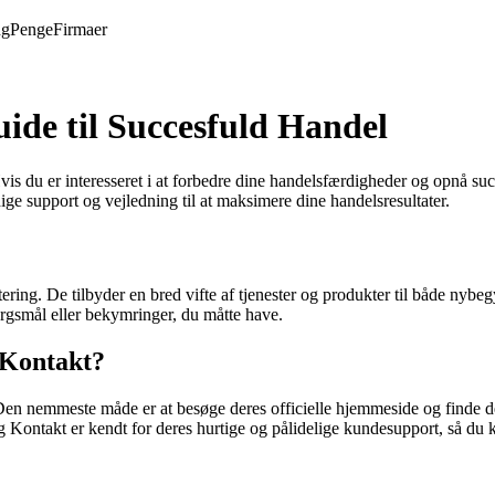
ng
Penge
Firmaer
ide til Succesfuld Handel
u er interesseret i at forbedre dine handelsfærdigheder og opnå succes 
e support og vejledning til at maksimere dine handelsresultater.
ring. De tilbyder en bred vifte af tjenester og produkter til både nyb
ørgsmål eller bekymringer, du måtte have.
 Kontakt?
en nemmeste måde er at besøge deres officielle hjemmeside og finde der
 Kontakt er kendt for deres hurtige og pålidelige kundesupport, så du 