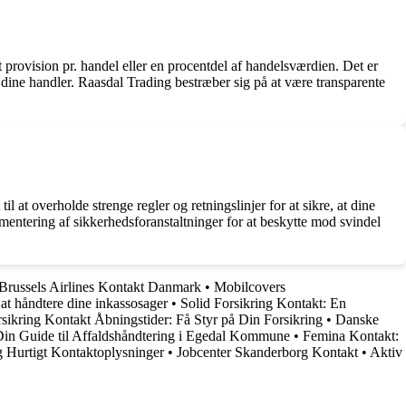
provision pr. handel eller en procentdel af handelsværdien. Det er
ed dine handler. Raasdal Trading bestræber sig på at være transparente
l at overholde strenge regler og retningslinjer for at sikre, at dine
ementering af sikkerhedsforanstaltninger for at beskytte mod svindel
Brussels Airlines Kontakt Danmark
•
Mobilcovers
 at håndtere dine inkassosager
•
Solid Forsikring Kontakt: En
sikring Kontakt Åbningstider: Få Styr på Din Forsikring
•
Danske
Din Guide til Affaldshåndtering i Egedal Kommune
•
Femina Kontakt:
 Hurtigt Kontaktoplysninger
•
Jobcenter Skanderborg Kontakt
•
Aktiv