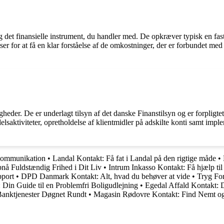
det finansielle instrument, du handler med. De opkræver typisk en fast 
elser for at få en klar forståelse af de omkostninger, der er forbundet m
eder. De er underlagt tilsyn af det danske Finanstilsyn og er forpligtet ti
lsaktiviteter, opretholdelse af klientmidler på adskilte konti samt impl
Kommunikation
•
Landal Kontakt: Få fat i Landal på den rigtige måde
•
nå Fuldstændig Frihed i Dit Liv
•
Intrum Inkasso Kontakt: Få hjælp til
pport
•
DPD Danmark Kontakt: Alt, hvad du behøver at vide
•
Tryg For
Din Guide til en Problemfri Boligudlejning
•
Egedal Affald Kontakt: 
 Banktjenester Døgnet Rundt
•
Magasin Rødovre Kontakt: Find Nemt og