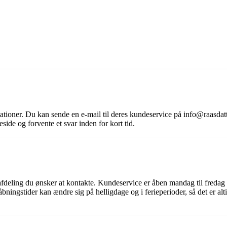
tioner. Du kan sende en e-mail til deres kundeservice på info@raasdat
de og forvente et svar inden for kort tid.
fdeling du ønsker at kontakte. Kundeservice er åben mandag til fredag f
åbningstider kan ændre sig på helligdage og i ferieperioder, så det er al