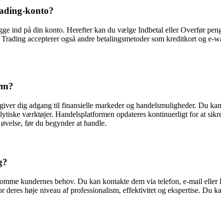
rading-konto?
logge ind på din konto. Herefter kan du vælge Indbetal eller Overfør p
 Trading accepterer også andre betalingsmetoder som kreditkort og e-
rm?
giver dig adgang til finansielle markeder og handelsmuligheder. Du kan 
ytiske værktøjer. Handelsplatformen opdateres kontinuerligt for at sikre,
øvelse, før du begynder at handle.
g?
mme kundernes behov. Du kan kontakte dem via telefon, e-mail eller liv
 deres høje niveau af professionalism, effektivitet og ekspertise. Du ka