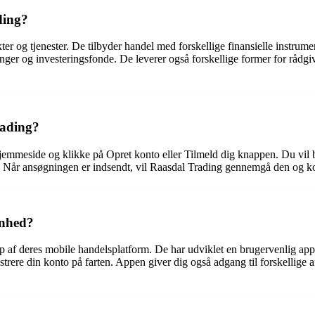
ding?
kter og tjenester. De tilbyder handel med forskellige finansielle instrum
nger og investeringsfonde. De leverer også forskellige former for rådg
rading?
hjemmeside og klikke på Opret konto eller Tilmeld dig knappen. Du vil
l. Når ansøgningen er indsendt, vil Raasdal Trading gennemgå den og ko
enhed?
p af deres mobile handelsplatform. De har udviklet en brugervenlig ap
re din konto på farten. Appen giver dig også adgang til forskellige ana