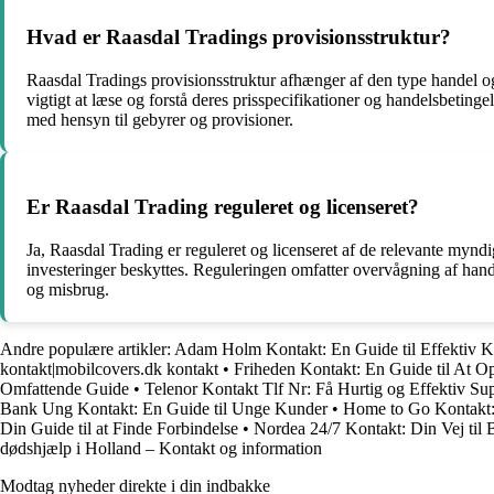
Hvad er Raasdal Tradings provisionsstruktur?
Raasdal Tradings provisionsstruktur afhænger af den type handel og 
vigtigt at læse og forstå deres prisspecifikationer og handelsbeting
med hensyn til gebyrer og provisioner.
Er Raasdal Trading reguleret og licenseret?
Ja, Raasdal Trading er reguleret og licenseret af de relevante myndigh
investeringer beskyttes. Reguleringen omfatter overvågning af hande
og misbrug.
Andre populære artikler:
Adam Holm Kontakt: En Guide til Effektiv 
kontakt|mobilcovers.dk kontakt
•
Friheden Kontakt: En Guide til At Op
Omfattende Guide
•
Telenor Kontakt Tlf Nr: Få Hurtig og Effektiv Su
Bank Ung Kontakt: En Guide til Unge Kunder
•
Home to Go Kontakt: 
Din Guide til at Finde Forbindelse
•
Nordea 24/7 Kontakt: Din Vej til
dødshjælp i Holland – Kontakt og information
Modtag nyheder direkte i din indbakke