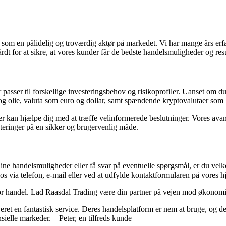
som en pålidelig og troværdig aktør på markedet. Vi har mange års erfar
dt for at sikre, at vores kunder får de bedste handelsmuligheder og resu
passer til forskellige investeringsbehov og risikoprofiler. Uanset om du 
 og olie, valuta som euro og dollar, samt spændende kryptovalutaer som
der kan hjælpe dig med at træffe velinformerede beslutninger. Vores av
steringer på en sikker og brugervenlig måde.
ine handelsmuligheder eller få svar på eventuelle spørgsmål, er du vel
 os via telefon, e-mail eller ved at udfylde kontaktformularen på vores 
 for handel. Lad Raasdal Trading være din partner på vejen mod økonomi
veret en fantastisk service. Deres handelsplatform er nem at bruge, og de
nsielle markeder. – Peter, en tilfreds kunde