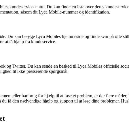
obiles kundeservicecentre. Du kan finde en liste over deres kundeservi
umentation, såsom dit Lyca Mobile-nummer og identifikation.
de. Du kan besøge Lyca Mobiles hjemmeside og finde svar på ofte still
or at få hjælp fra kundeservice.
k og Twitter. Du kan sende en besked til Lyca Mobiles officielle socia
ulighed til ikke-presserende spørgsmål.
ment eller har brug for hjælp til at løse et problem, er der flere måde
an du få den nødvendige hjælp og support til at løse dine problemer. Husk
et