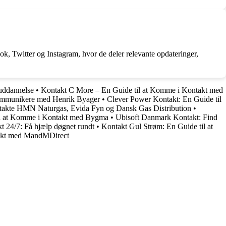
ok, Twitter og Instagram, hvor de deler relevante opdateringer,
 uddannelse
•
Kontakt C More – En Guide til at Komme i Kontakt med
Kommunikere med Henrik Byager
•
Clever Power Kontakt: En Guide til
akte HMN Naturgas, Evida Fyn og Dansk Gas Distribution
•
il at Komme i Kontakt med Bygma
•
Ubisoft Danmark Kontakt: Find
 24/7: Få hjælp døgnet rundt
•
Kontakt Gul Strøm: En Guide til at
akt med MandMDirect