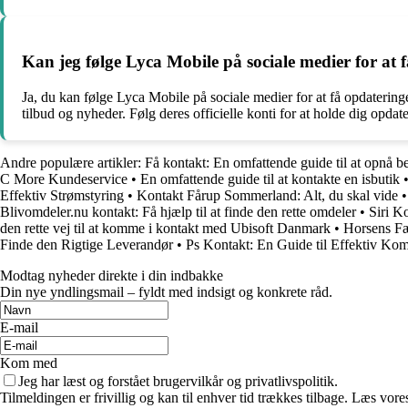
Kan jeg følge Lyca Mobile på sociale medier for at
Ja, du kan følge Lyca Mobile på sociale medier for at få opdatering
tilbud og nyheder. Følg deres officielle konti for at holde dig opda
Andre populære artikler:
Få kontakt: En omfattende guide til at opnå
C More Kundeservice
•
En omfattende guide til at kontakte en isbutik
Effektiv Strømstyring
•
Kontakt Fårup Sommerland: Alt, du skal vide
Blivomdeler.nu kontakt: Få hjælp til at finde den rette omdeler
•
Siri K
den rette vej til at komme i kontakt med Ubisoft Danmark
•
Horsens Fæ
Finde den Rigtige Leverandør
•
Ps Kontakt: En Guide til Effektiv Ko
Modtag nyheder direkte i din indbakke
Din nye yndlingsmail – fyldt med indsigt og konkrete råd.
E-mail
Kom med
Jeg har læst og forstået brugervilkår og privatlivspolitik.
Tilmeldingen er frivillig og kan til enhver tid trækkes tilbage. Læs vores