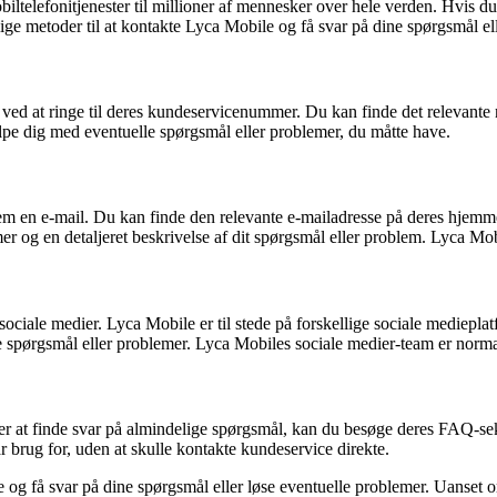
iltelefonitjenester til millioner af mennesker over hele verden. Hvis d
lige metoder til at kontakte Lyca Mobile og få svar på dine spørgsmål el
r ved at ringe til deres kundeservicenummer. Du kan finde det relevan
ælpe dig med eventuelle spørgsmål eller problemer, du måtte have.
em en e-mail. Du kan finde den relevante e-mailadresse på deres hjemme
mer og en detaljeret beskrivelse af dit spørgsmål eller problem. Lyca Mo
iale medier. Lyca Mobile er til stede på forskellige sociale mediepl
e spørgsmål eller problemer. Lyca Mobiles sociale medier-team er normalt 
ker at finde svar på almindelige spørgsmål, kan du besøge deres FAQ-s
 brug for, uden at skulle kontakte kundeservice direkte.
 og få svar på dine spørgsmål eller løse eventuelle problemer. Uanset 