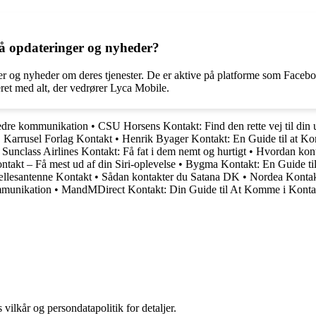
 få opdateringer og nyheder?
er og nyheder om deres tjenester. De er aktive på platforme som Facebo
teret med alt, der vedrører Lyca Mobile.
 bedre kommunikation
•
CSU Horsens Kontakt: Find den rette vej til din
•
Karrusel Forlag Kontakt
•
Henrik Byager Kontakt: En Guide til at 
•
Sunclass Airlines Kontakt: Få fat i dem nemt og hurtigt
•
Hvordan kont
ontakt – Få mest ud af din Siri-oplevelse
•
Bygma Kontakt: En Guide t
llesantenne Kontakt
•
Sådan kontakter du Satana DK
•
Nordea Kontakt
mmunikation
•
MandMDirect Kontakt: Din Guide til At Komme i Kont
 vilkår og persondatapolitik for detaljer.