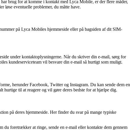
u har brug for at komme i kontakt med Lyca Mobile, er der flere måder,
ler løse eventuelle problemer, du måtte have.
te nummer på Lyca Mobiles hjemmeside eller på bagsiden af dit SIM-
side under kontaktoplysningerne. Når du skriver din e-mail, sørg for
biles kundeserviceteam vil besvare din e-mail så hurtigt som muligt.
atforme, herunder Facebook, Twitter og Instagram. Du kan sende dem en
hurtige til at reagere og vil gøre deres bedste for at hjælpe dig.
ektion på deres hjemmeside. Her finder du svar på mange typiske
om du foretrækker at ringe, sende en e-mail eller kontakte dem gennem