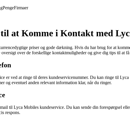
ng
Penge
Firmaer
til at Komme i Kontakt med Lyc
rrencedygtige priser og gode dækning. Hvis du har brug for at komme i
ersigt over de forskellige kontaktmuligheder og give dig tips til at få e
efon
r ved at ringe til deres kundeservicenummer. Du kan ringe til Lyca M
 og eventuel anden relevant information klar, når du ringer.
ce
ail til Lyca Mobiles kundeservice. Du kan sende din forespørgsel eller k
cis respons.