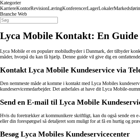
Kategorier
Karriere
Kontor
Revision
Læring
Konferencer
Lager
Lokaler
Markedsføri
Branche Web
Lyca Mobile Kontakt: En Guide 
Lyca Mobile er en populær mobiludbyder i Danmark, der tilbyder konku
måder, hvorpå du kan få hjælp. Denne guide vil give dig en omfattende ov
Kontakt Lyca Mobile Kundeservice via Tel
Den nemmeste måde at komme i kontakt med Lyca Mobiles kundeservice e
kundeservicemedarbejder. Det anbefales at have dit Lyca Mobile-nummer
Send en E-mail til Lyca Mobile Kundeservi
Hvis du foretrækker at kommunikere skriftligt, kan du også sende en e-m
eller din forespørgsel så detaljeret som muligt for at få en hurtig og præ
Besøg Lyca Mobiles Kundeservicecenter