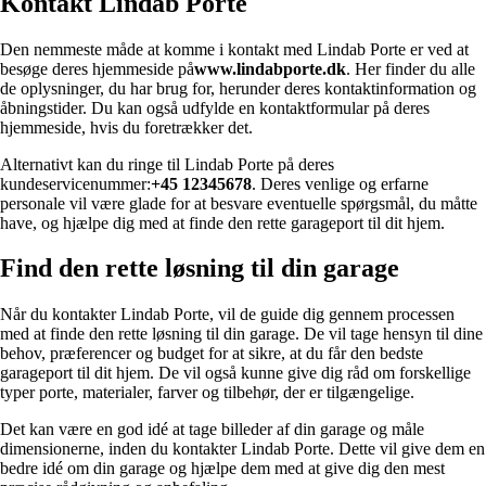
Kontakt Lindab Porte
Den nemmeste måde at komme i kontakt med Lindab Porte er ved at
besøge deres hjemmeside på
www.lindabporte.dk
. Her finder du alle
de oplysninger, du har brug for, herunder deres kontaktinformation og
åbningstider. Du kan også udfylde en kontaktformular på deres
hjemmeside, hvis du foretrækker det.
Alternativt kan du ringe til Lindab Porte på deres
kundeservicenummer:
+45 12345678
. Deres venlige og erfarne
personale vil være glade for at besvare eventuelle spørgsmål, du måtte
have, og hjælpe dig med at finde den rette garageport til dit hjem.
Find den rette løsning til din garage
Når du kontakter Lindab Porte, vil de guide dig gennem processen
med at finde den rette løsning til din garage. De vil tage hensyn til dine
behov, præferencer og budget for at sikre, at du får den bedste
garageport til dit hjem. De vil også kunne give dig råd om forskellige
typer porte, materialer, farver og tilbehør, der er tilgængelige.
Det kan være en god idé at tage billeder af din garage og måle
dimensionerne, inden du kontakter Lindab Porte. Dette vil give dem en
bedre idé om din garage og hjælpe dem med at give dig den mest