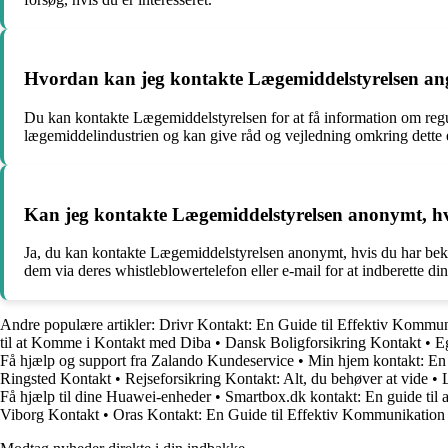
Hvordan kan jeg kontakte Lægemiddelstyrelsen ang
Du kan kontakte Lægemiddelstyrelsen for at få information om regul
lægemiddelindustrien og kan give råd og vejledning omkring dette
Kan jeg kontakte Lægemiddelstyrelsen anonymt, hvi
Ja, du kan kontakte Lægemiddelstyrelsen anonymt, hvis du har bekym
dem via deres whistleblowertelefon eller e-mail for at indberette d
Andre populære artikler:
Drivr Kontakt: En Guide til Effektiv Kommu
til at Komme i Kontakt med Diba
•
Dansk Boligforsikring Kontakt
•
E
Få hjælp og support fra Zalando Kundeservice
•
Min hjem kontakt: En o
Ringsted Kontakt
•
Rejseforsikring Kontakt: Alt, du behøver at vide
•
Få hjælp til dine Huawei-enheder
•
Smartbox.dk kontakt: En guide til
Viborg Kontakt
•
Oras Kontakt: En Guide til Effektiv Kommunikation