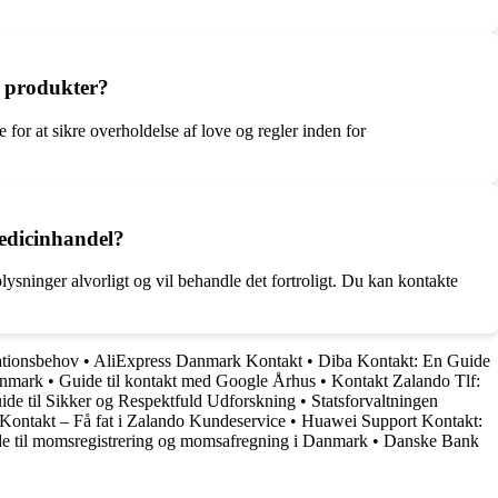
e produkter?
or at sikre overholdelse af love og regler inden for
edicinhandel?
sninger alvorligt og vil behandle det fortroligt. Du kan kontakte
ationsbehov
•
AliExpress Danmark Kontakt
•
Diba Kontakt: En Guide
anmark
•
Guide til kontakt med Google Århus
•
Kontakt Zalando Tlf:
e til Sikker og Respektfuld Udforskning
•
Statsforvaltningen
Kontakt – Få fat i Zalando Kundeservice
•
Huawei Support Kontakt:
e til momsregistrering og momsafregning i Danmark
•
Danske Bank