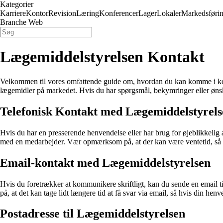
Kategorier
Karriere
Kontor
Revision
Læring
Konferencer
Lager
Lokaler
Markedsføri
Branche Web
Lægemiddelstyrelsen Kontakt
Velkommen til vores omfattende guide om, hvordan du kan komme i kont
lægemidler på markedet. Hvis du har spørgsmål, bekymringer eller ønsk
Telefonisk Kontakt med Lægemiddelstyrels
Hvis du har en presserende henvendelse eller har brug for øjeblikkel
med en medarbejder. Vær opmærksom på, at der kan være ventetid, så v
Email-kontakt med Lægemiddelstyrelsen
Hvis du foretrækker at kommunikere skriftligt, kan du sende en email
på, at det kan tage lidt længere tid at få svar via email, så hvis din hen
Postadresse til Lægemiddelstyrelsen