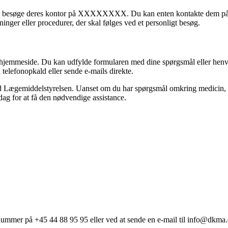
du besøge deres kontor på XXXXXXXX. Du kan enten kontakte dem på fo
nger eller procedurer, der skal følges ved et personligt besøg.
hjemmeside. Du kan udfylde formularen med dine spørgsmål eller henven
elefonopkald eller sende e-mails direkte.
Lægemiddelstyrelsen. Uanset om du har spørgsmål omkring medicin, ønsk
 dag for at få den nødvendige assistance.
nummer på +45 44 88 95 95 eller ved at sende en e-mail til info@dkma.