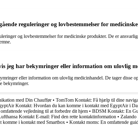
ående reguleringer og lovbestemmelser for medicinsk
eringer og lovbestemmelser for medicinske produkter. De er ansvarlige f
 emne.
s jeg har bekymringer eller information om ulovlig m
ringer eller information om ulovlig medicinhandel. De tager disse oply
ine bekymringer.
nikation med Din Chauffør
•
TomTom Kontakt: Få hjælp til dine navig
gyptAir Kontakt: Hvordan du kan komme i kontakt med EgyptAir i D
mfattende vejledning til at forbedre dit hjem
•
BDSM Kontakt: En Guid
Lufthansa Kontakt E-mail: Find den rette kontaktinformation
•
Zalando 
 at komme i kontakt med Smartbox
•
Kontakt moms: En omfattende guid