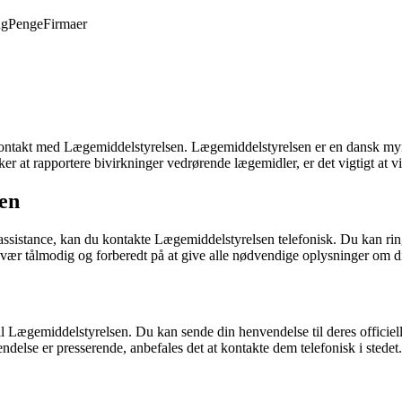
ng
Penge
Firmaer
akt med Lægemiddelstyrelsen. Lægemiddelstyrelsen er en dansk myndigh
er at rapportere bivirkninger vedrørende lægemidler, er det vigtigt a
en
ig assistance, kan du kontakte Lægemiddelstyrelsen telefonisk. Du kan
ær tålmodig og forberedt på at give alle nødvendige oplysninger om d
 til Lægemiddelstyrelsen. Du kan sende din henvendelse til deres offi
vendelse er presserende, anbefales det at kontakte dem telefonisk i stedet.