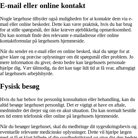
E-mail eller online kontakt
Nogle lægehuse tilbyder også muligheden for at kontakte dem via e-
mail eller online beskeder. Dette kan være praktisk, hvis du har brug
for at stille spørgsmål, der ikke kræver øjeblikkelig opmærksomhed.
Du kan normalt finde den relevante e-mailadresse eller online
kontaktformular på lægehusets hjemmeside.
Når du sender en e-mail eller en online besked, skal du sørge for at
give klare og præcise oplysninger om dit spørgsmål eller problem. Jo
mere information du giver, desto bedre kan lægehusets personale
hjælpe dig. Vær tålmodig, da det kan tage lidt tid at få svar, afhængigt
af lægehusets arbejdsbyrde.
Fysisk besøg
Hvis du har behov for personlig konsultation eller behandling, kan du
altid besøge lægehuset personligt. Det er vigtigt at have en aftale,
medmindre det drejer sig om en akut situation. Du kan normalt bestille
en tid enten telefonisk eller online på lægehusets hjemmeside.
Når du besøger lægehuset, skal du medbringe dit sygesikringsbevis og
eventuelle relevante medicinske oplysninger. Dette vil hjælpe lægen
med at få et klart billede af din sundhedstilstand og give dig den bedste