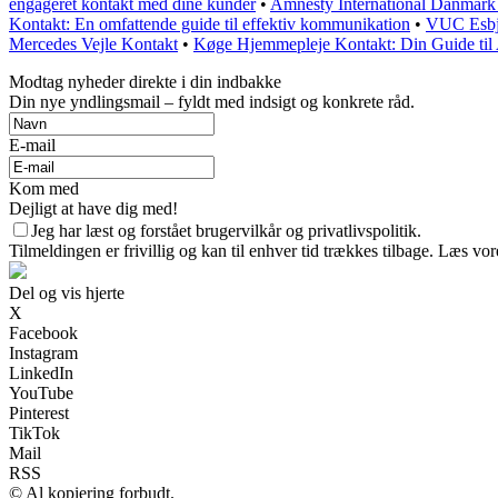
engageret kontakt med dine kunder
•
Amnesty International Danmark
Kontakt: En omfattende guide til effektiv kommunikation
•
VUC Esbje
Mercedes Vejle Kontakt
•
Køge Hjemmepleje Kontakt: Din Guide til 
Modtag nyheder direkte i din indbakke
Din nye yndlingsmail – fyldt med indsigt og konkrete råd.
E-mail
Kom med
Dejligt at have dig med!
Jeg har læst og forstået brugervilkår og privatlivspolitik.
Tilmeldingen er frivillig og kan til enhver tid trækkes tilbage. Læs vore
Del og vis hjerte
X
Facebook
Instagram
LinkedIn
YouTube
Pinterest
TikTok
Mail
RSS
© Al kopiering forbudt.