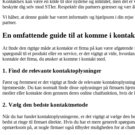
Kontaktsex kan være en kilde til stor nydelse og intimitet, men det 
beskytte dig selv mod STIer. Respektér din partners grænser og vær åb
Vi håber, at denne guide har været informativ og hjælpsom i din rejse
partner.
En omfattende guide til at komme i konta
At finde den rigtige måde at kontakte et firma på kan være afgørende f
spørgsmål til et produkt eller en service, er det vigtigt at vide, hvo
kontakte det firma, du ønsker at komme i kontakt med.
1. Find de relevante kontaktoplysninger
Først og fremmest er det vigtigt at finde de relevante kontaktoplysning
hjemmeside. Du kan normalt finde disse oplysninger på firmaets hjemm
medier eller kontakte dem gennem deres online chatfunktion, hvis de 
2. Vælg den bedste kontaktmetode
Når du har fundet kontaktoplysningerne, er det vigtigt at vælge den be
bedst at ringe til firmaet direkte. Hvis du har et mere generelt spørg
opmærksom på, at nogle firmaer også tilbyder muligheden for at chat