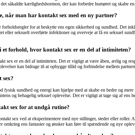
in, det såkaldte kærlighedshormon, der kan forbedre humøret og skabe e
je, når man har kontakt sex med en ny partner?
le forholdsregler for at beskytte ens egen sikkerhed og sundhed. Det i
tet eller seksuelt overførte infektioner og overveje at få en seksuel sun
 forhold, hvor kontakt sex er en del af intimiteten?
t sex er en del af intimiteten. Det er vigtigt at være åben, ærlig og resp
velser kan bidrage til at opbygge tillid og forbindelse mellem partner
t sex?
 god fysisk sundhed og energi kan hjælpe med at skabe en bedre og mere
 intens og behagelig seksuel oplevelse. Det er vigtigt at tage sig af ens 
akt sex for at undgå rutine?
takt sex ved at eksperimentere med nye stillinger, steder eller roller. At
r omkring ens fantasier og ønsker kan føre til spændende og nye opleve