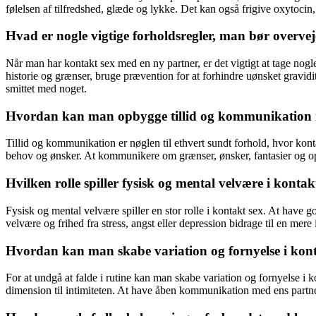
følelsen af tilfredshed, glæde og lykke. Det kan også frigive oxytoc
Hvad er nogle vigtige forholdsregler, man bør overve
Når man har kontakt sex med en ny partner, er det vigtigt at tage nog
historie og grænser, bruge prævention for at forhindre uønsket gravidi
smittet med noget.
Hvordan kan man opbygge tillid og kommunikation i et
Tillid og kommunikation er nøglen til ethvert sundt forhold, hvor kontak
behov og ønsker. At kommunikere om grænser, ønsker, fantasier og ople
Hvilken rolle spiller fysisk og mental velvære i kontak
Fysisk og mental velvære spiller en stor rolle i kontakt sex. At have
velvære og frihed fra stress, angst eller depression bidrage til en mere
Hvordan kan man skabe variation og fornyelse i kont
For at undgå at falde i rutine kan man skabe variation og fornyelse i kon
dimension til intimiteten. At have åben kommunikation med ens partne