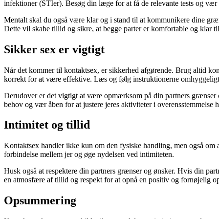
infektioner (STIer). Besøg din læge for at få de relevante tests og v
Mentalt skal du også være klar og i stand til at kommunikere dine græ
Dette vil skabe tillid og sikre, at begge parter er komfortable og klar t
Sikker sex er vigtigt
Når det kommer til kontaktsex, er sikkerhed afgørende. Brug altid ko
korrekt for at være effektive. Læs og følg instruktionerne omhyggeligt
Derudover er det vigtigt at være opmærksom på din partners grænser og
behov og vær åben for at justere jeres aktiviteter i overensstemmelse 
Intimitet og tillid
Kontaktsex handler ikke kun om den fysiske handling, men også om at
forbindelse mellem jer og øge nydelsen ved intimiteten.
Husk også at respektere din partners grænser og ønsker. Hvis din partner 
en atmosfære af tillid og respekt for at opnå en positiv og fornøjelig o
Opsummering