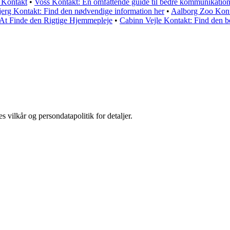
 Kontakt
•
Voss Kontakt: En omfattende guide til bedre kommunikatio
rg Kontakt: Find den nødvendige information her
•
Aalborg Zoo Kon
At Finde den Rigtige Hjemmepleje
•
Cabinn Vejle Kontakt: Find den b
s vilkår og persondatapolitik for detaljer.