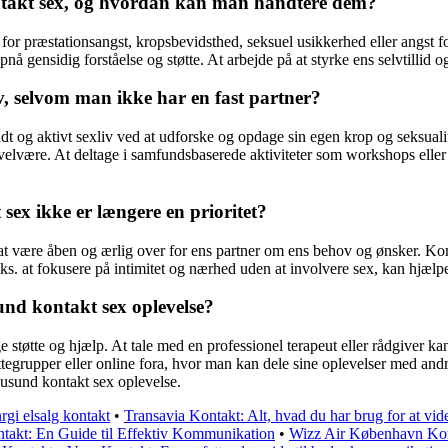
ntakt sex, og hvordan kan man håndtere dem?
r præstationsangst, kropsbevidsthed, seksuel usikkerhed eller angst for 
nå gensidig forståelse og støtte. At arbejde på at styrke ens selvtilli
, selvom man ikke har en fast partner?
 og aktivt sexliv ved at udforske og opdage sin egen krop og seksualitet
elvære. At deltage i samfundsbaserede aktiviteter som workshops eller s
ex ikke er længere en prioritet?
igt at være åben og ærlig over for ens partner om ens behov og ønsker. K
.eks. at fokusere på intimitet og nærhed uden at involvere sex, kan hjælp
nd kontakt sex oplevelse?
ge støtte og hjælp. At tale med en professionel terapeut eller rådgiver 
ttegrupper eller online fora, hvor man kan dele sine oplevelser med andr
n usund kontakt sex oplevelse.
nrgi elsalg kontakt
•
Transavia Kontakt: Alt, hvad du har brug for at vid
takt: En Guide til Effektiv Kommunikation
•
Wizz Air København Ko