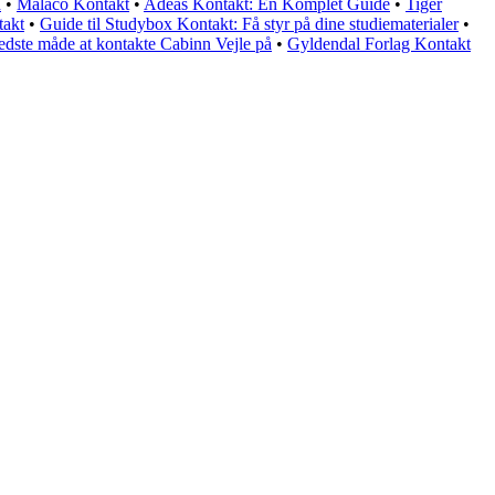
n
•
Malaco Kontakt
•
Adeas Kontakt: En Komplet Guide
•
Tiger
takt
•
Guide til Studybox Kontakt: Få styr på dine studiematerialer
•
edste måde at kontakte Cabinn Vejle på
•
Gyldendal Forlag Kontakt