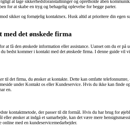
er vigtigt at tage sikkerhedsforanstaltninger og opretholde åben kommu
en for at skabe en tryg og behagelig oplevelse for begge parter.
 mod sikker og fornøjelig kontaktsex. Husk altid at prioritere din egen
kt med det ønskede firma
or at få den ønskede information eller assistance. Uanset om du er på u
rdan du bedst kommer i kontakt med det ønskede firma. I denne guide vil
er til det firma, du ønsker at kontakte. Dette kan omfatte telefonnumre, 
eside under Kontakt os eller Kundeservice. Hvis du ikke kan finde oply
har en.
dste kontaktmetode, der passer til dit formål. Hvis du har brug for øjeb
smål eller ønsker at indgå et samarbejde, kan det være mere hensigtsmæss
te online med en kundeservicemedarbejder.