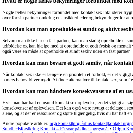
Hvad er nogle fælles bekymringer forbundet med ko
Nogle fælles bekymringer forbundet med kontakt sex inkluderer frygt fo
over for sin partner omkring ens usikkerheder og bekymringer for at op
Hvordan kan man opretholde et sundt og aktivt sexliv
Selvom man ikke har en fast partner, kan man stadig opretholde et sundt
udfoldelse og kan hjælpe med at opretholde et godt fysisk og mentalt v
også være en måde at opretholde et sundt sexliv uden en fast partner.
Hvordan kan man bevare et godt samliv, når kontakt s
Når kontakt sex ikke er længere en prioritet i et forhold, er det vigt
parters behov bliver mødt. At finde alternativer til kontakt sex, som f
Hvordan kan man håndtere konsekvenserne af en usu
Hvis man har haft en usund kontakt sex oplevelse, er det vigtigt at sø
konsekvenser af oplevelsen. Det kan også være nyttigt at deltage i stø
alene, og at der er ressourcer og støtte tilgængelig, hvis du har haft e
Andre populære artikler:
nrgi kontakt|nrgi århus kontakt|kontakt nrgi|
Sundhedsforsikring Kontakt – Få svar på dine spørgsmål
•
Origin Kon