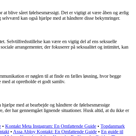
at blive såret følelsesmæssigt. Det er vigtigt at være åben og ærlig
d og selvværd kan også hjælpe med at håndtere disse bekymringer.
. Selvtilfredsstillelse kan være en vigtig del af ens seksuelle
ociale arrangementer, der fokuserer på seksualitet og intimitet, kan
ommunikation er nøglen til at finde en fælles løsning, hvor begge
e med at opretholde et godt samliv.
kan hjælpe med at bearbejde og håndtere de følelsesmæssige
e, der har gennemgået lignende situationer. Husk altid, at du ikke er
e
•
Kontakt Meta Instagram: En Omfattende Guide
•
Topdanmark
ntakt
•
Assa Abloy Kontakt: En Omfattende Guide
•
En guide til