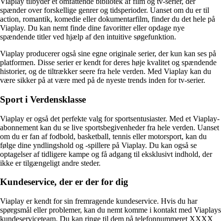
Viaplay tilbyder et omfattende bibliotek af film og tv-serier, der
spænder over forskellige genrer og tidsperioder. Uanset om du er til
action, romantik, komedie eller dokumentarfilm, finder du det hele på
Viaplay. Du kan nemt finde dine favoritter eller opdage nye
spændende titler ved hjælp af den intuitive søgefunktion.
Viaplay producerer også sine egne originale serier, der kun kan ses på
platformen. Disse serier er kendt for deres høje kvalitet og spændende
historier, og de tiltrækker seere fra hele verden. Med Viaplay kan du
være sikker på at være med på de nyeste trends inden for tv-serier.
Sport i Verdensklasse
Viaplay er også det perfekte valg for sportsentusiaster. Med et Viaplay-
abonnement kan du se live sportsbegivenheder fra hele verden. Uanset
om du er fan af fodbold, basketball, tennis eller motorsport, kan du
følge dine yndlingshold og -spillere på Viaplay. Du kan også se
optagelser af tidligere kampe og få adgang til eksklusivt indhold, der
ikke er tilgængeligt andre steder.
Kundeservice, der er der for dig
Viaplay er kendt for sin fremragende kundeservice. Hvis du har
spørgsmål eller problemer, kan du nemt komme i kontakt med Viaplays
kundeserviceteam. Du kan ringe til dem på telefonnummeret XXXX