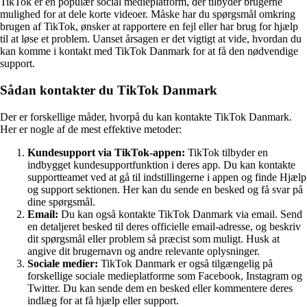
TikTok er en populær social medieplatform, der tilbyder brugerne
mulighed for at dele korte videoer. Måske har du spørgsmål omkring
brugen af TikTok, ønsker at rapportere en fejl eller har brug for hjælp
til at løse et problem. Uanset årsagen er det vigtigt at vide, hvordan du
kan komme i kontakt med TikTok Danmark for at få den nødvendige
support.
Sådan kontakter du TikTok Danmark
Der er forskellige måder, hvorpå du kan kontakte TikTok Danmark.
Her er nogle af de mest effektive metoder:
Kundesupport via TikTok-appen:
TikTok tilbyder en
indbygget kundesupportfunktion i deres app. Du kan kontakte
supportteamet ved at gå til indstillingerne i appen og finde Hjælp
og support sektionen. Her kan du sende en besked og få svar på
dine spørgsmål.
Email:
Du kan også kontakte TikTok Danmark via email. Send
en detaljeret besked til deres officielle email-adresse, og beskriv
dit spørgsmål eller problem så præcist som muligt. Husk at
angive dit brugernavn og andre relevante oplysninger.
Sociale medier:
TikTok Danmark er også tilgængelig på
forskellige sociale medieplatforme som Facebook, Instagram og
Twitter. Du kan sende dem en besked eller kommentere deres
indlæg for at få hjælp eller support.