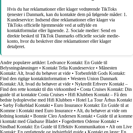
Hvis du har reklamationer eller klager vedrørende TikToks
tjenester i Danmark, kan du kontakte dem på følgende måder: 1.
Kundeservice: Indsend dine reklamationer eller klager via
TikToks officielle hjemmeside ved at udfylde en
kontaktformular eller lignende. 2. Sociale medier: Send en
direkte besked til TikTok Danmarks officielle sociale medie-
konto, hvor du beskriver dine reklamationer eller klager
detaljeret.
Andre populære artikler:
Ledvance Kontakt: En Guide til
Belysningsløsninger
•
Kontakt Telia Kundeservice
•
Månesten
Kontakt: Alt, hvad du behøver at vide
•
Torbenfeldt Gods Kontakt:
Find den rigtige kontaktinformation
•
Western Union Danmark
Kontakt: Alt, hvad du behøver at vide
•
Nykredit Erhverv Kontakt –
Find den rette kontakt til din virksomhed
•
Costa Cruises Kontakt: Din
guide til at kontakte Costa Cruises
•
Hifi Klubben Kontakt – Få den
bedste lydoplevelse med Hifi Klubben
•
Hotel La Tour Århus Kontakt
•
Sæby Folkeblad Kontakt
•
Euro Insurance Kontakt: En Guide til at
Komme i Kontakt med Euro Insurance
•
Alt, du behøver at vide om
ledning kontakt
•
Bonnie Cleo Andersen Kontakt
•
Guide til at komme
i kontakt med Gladsaxe Bladet
•
Fogedretten Odense Kontakt
•
Sindbad Kontakt: En Guide til Effektiv Kommunikation
•
Alt om Live
Kontakt: En omfattende og indsigtfuld guide
•
Kontakt en læge: En