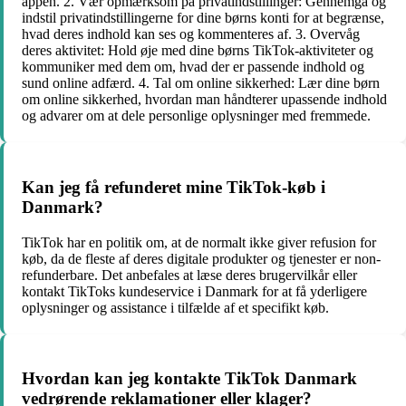
appen. 2. Vær opmærksom på privatindstillinger: Gennemgå og
indstil privatindstillingerne for dine børns konti for at begrænse,
hvad deres indhold kan ses og kommenteres af. 3. Overvåg
deres aktivitet: Hold øje med dine børns TikTok-aktiviteter og
kommuniker med dem om, hvad der er passende indhold og
sund online adfærd. 4. Tal om online sikkerhed: Lær dine børn
om online sikkerhed, hvordan man håndterer upassende indhold
og advarer om at dele personlige oplysninger med fremmede.
Kan jeg få refunderet mine TikTok-køb i
Danmark?
TikTok har en politik om, at de normalt ikke giver refusion for
køb, da de fleste af deres digitale produkter og tjenester er non-
refunderbare. Det anbefales at læse deres brugervilkår eller
kontakt TikToks kundeservice i Danmark for at få yderligere
oplysninger og assistance i tilfælde af et specifikt køb.
Hvordan kan jeg kontakte TikTok Danmark
vedrørende reklamationer eller klager?