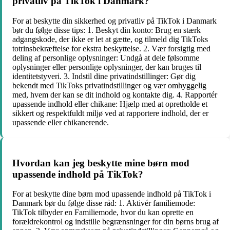
privatliv på TikTok i Danmark?
For at beskytte din sikkerhed og privatliv på TikTok i Danmark
bør du følge disse tips: 1. Beskyt din konto: Brug en stærk
adgangskode, der ikke er let at gætte, og tilmeld dig TikToks
totrinsbekræftelse for ekstra beskyttelse. 2. Vær forsigtig med
deling af personlige oplysninger: Undgå at dele følsomme
oplysninger eller personlige oplysninger, der kan bruges til
identitetstyveri. 3. Indstil dine privatindstillinger: Gør dig
bekendt med TikToks privatindstillinger og vær omhyggelig
med, hvem der kan se dit indhold og kontakte dig. 4. Rapportér
upassende indhold eller chikane: Hjælp med at opretholde et
sikkert og respektfuldt miljø ved at rapportere indhold, der er
upassende eller chikanerende.
Hvordan kan jeg beskytte mine børn mod
upassende indhold på TikTok?
For at beskytte dine børn mod upassende indhold på TikTok i
Danmark bør du følge disse råd: 1. Aktivér familiemode:
TikTok tilbyder en Familiemode, hvor du kan oprette en
forældrekontrol og indstille begrænsninger for din børns brug af