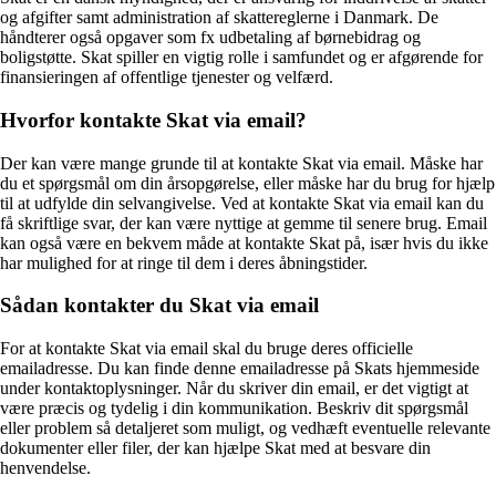
og afgifter samt administration af skattereglerne i Danmark. De
håndterer også opgaver som fx udbetaling af børnebidrag og
boligstøtte. Skat spiller en vigtig rolle i samfundet og er afgørende for
finansieringen af offentlige tjenester og velfærd.
Hvorfor kontakte Skat via email?
Der kan være mange grunde til at kontakte Skat via email. Måske har
du et spørgsmål om din årsopgørelse, eller måske har du brug for hjælp
til at udfylde din selvangivelse. Ved at kontakte Skat via email kan du
få skriftlige svar, der kan være nyttige at gemme til senere brug. Email
kan også være en bekvem måde at kontakte Skat på, især hvis du ikke
har mulighed for at ringe til dem i deres åbningstider.
Sådan kontakter du Skat via email
For at kontakte Skat via email skal du bruge deres officielle
emailadresse. Du kan finde denne emailadresse på Skats hjemmeside
under kontaktoplysninger. Når du skriver din email, er det vigtigt at
være præcis og tydelig i din kommunikation. Beskriv dit spørgsmål
eller problem så detaljeret som muligt, og vedhæft eventuelle relevante
dokumenter eller filer, der kan hjælpe Skat med at besvare din
henvendelse.