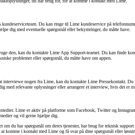
taktoplysninger, du har brug for, for at komme i kontakt med Lime.
 kundeserviceteam. Du kan ringe til Lime kundeservice på telefonnum
t hjælpe dig med eventuelle spørgsmål eller bekymringer, du måtte have.
 bruge den, kan du kontakte Lime App Support-teamet. Du kan finde kon
tekniske problemer eller spørgsmål, du måtte have om appen.
 at interviewe nogen fra Lime, kan du kontakte Lime Pressekontakt. Du 
ig med relevante oplysninger eller arrangere et interview, hvis det er m
edier. Lime er aktiv på platforme som Facebook, Twitter og Instagram
medier og vil gerne hjælpe dig.
 om du har spørgsmål om deres tjenester, har brug for teknisk support 
 at komme i kontakt med Lime og få svar på dine spørgsmål eller løsni