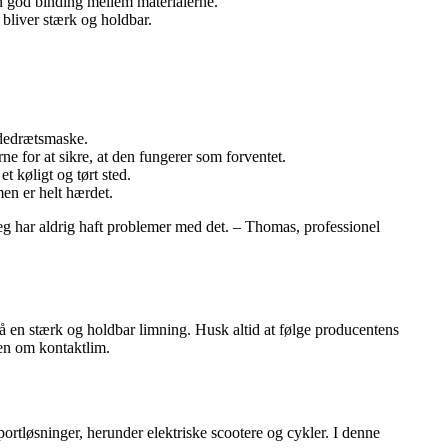
en god binding mellem materialerne.
 bliver stærk og holdbar.
åndedrætsmaske.
rne for at sikre, at den fungerer som forventet.
 køligt og tørt sted.
en er helt hærdet.
jeg har aldrig haft problemer med det. – Thomas, professionel
pnå en stærk og holdbar limning. Husk altid at følge producentens
den om kontaktlim.
ortløsninger, herunder elektriske scootere og cykler. I denne