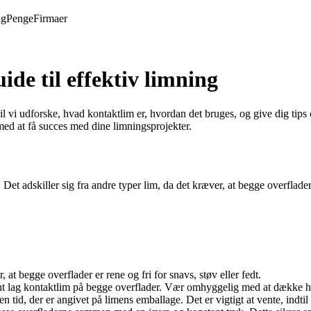
ng
Penge
Firmaer
de til effektiv limning
 vi udforske, hvad kontaktlim er, hvordan det bruges, og give dig tips 
med at få succes med dine limningsprojekter.
 Det adskiller sig fra andre typer lim, da det kræver, at begge overflad
at begge overflader er rene og fri for snavs, støv eller fedt.
jævnt lag kontaktlim på begge overflader. Vær omhyggelig med at dække h
en tid, der er angivet på limens emballage. Det er vigtigt at vente, indti