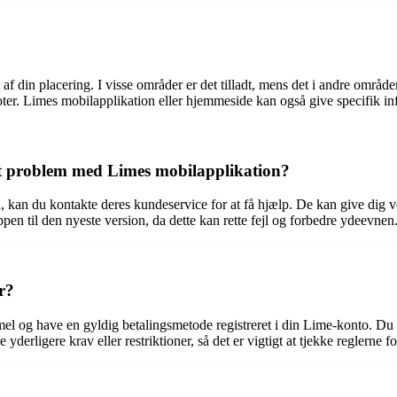
f din placering. I visse områder er det tilladt, mens det i andre områder
cooter. Limes mobilapplikation eller hjemmeside kan også give specifik i
r et problem med Limes mobilapplikation?
an du kontakte deres kundeservice for at få hjælp. De kan give dig vejl
pen til den nyeste version, da dette kan rette fejl og forbedre ydeevnen
r?
el og have en gyldig betalingsmetode registreret i din Lime-konto. Du 
erligere krav eller restriktioner, så det er vigtigt at tjekke reglerne fo