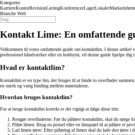
Kategorier
Karriere
Kontor
Revision
Læring
Konferencer
Lager
Lokaler
Markedsføri
Branche Web
Kontakt Lime: En omfattende gui
Velkommen til vores omfattende guide om kontaktlim. I denne artikel vil
professionel håndværker eller en hobbyist, vil denne guide hjælpe dig 
Hvad er kontaktlim?
Kontaktlim er en type lim, der bruges til at binde to overflader sammen.
en stærk og varig binding mellem materialerne.
Hvordan bruges kontaktlim?
For at bruge kontaktlim korrekt er det vigtigt at følge disse trin:
Rengør overfladerne: Før du påfører kontaktlim, skal du sørge for, 
Påfør limen: Brug en pensel eller en limspatel til at påføre et 
Lad limen tørre: Efter påføring af limen skal du lade den tørre i d