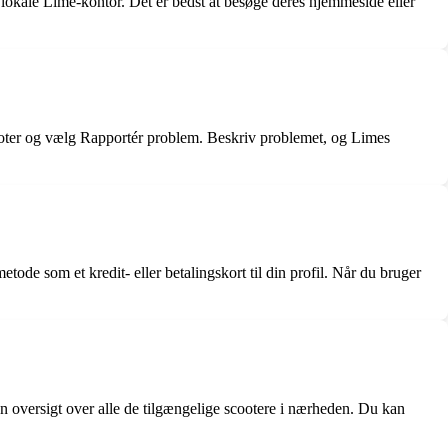
 lokale Lime-kontor. Det er bedst at besøge deres hjemmeside eller
ooter og vælg Rapportér problem. Beskriv problemet, og Limes
tode som et kredit- eller betalingskort til din profil. Når du bruger
n oversigt over alle de tilgængelige scootere i nærheden. Du kan