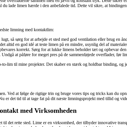
presse overfladerne sammen med en jævn og konstant tryk. Dette sikrer 
du lade limen hærde i den anbefalede tid. Dette vil sikre, at bindingen
 bedste limning med kontaktlim:
lugt, så sørg for at arbejde et sted med god ventilation eller brug en 
 det altid en god idé at teste limen på en mindre, usynlig del af materiale
bevares korrekt. Sørg for at lukke limens beholder tæt og opbevar den et
 Undgå at påføre for meget pres på de sammenføjede overflader, før lim
o-to-lim til mine projekter. Det skaber en stærk og holdbar binding, og 
men. Ved at følge de rigtige trin og bruge vores tips og tricks kan du o
er det tid til at tage fat på dit næste limningsprojekt med tillid og vi
Kontakt med Virksomheden
l det rette sted. Lime er en virksomhed, der tilbyder innovative transp