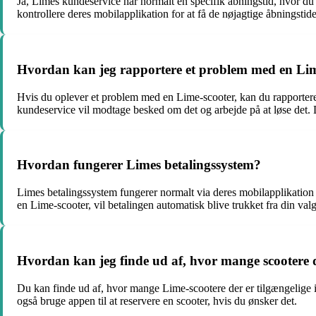
Ja, Limes kundeservice har normalt en specifik åbningstid, hvor du
kontrollere deres mobilapplikation for at få de nøjagtige åbningstide
Hvordan kan jeg rapportere et problem med en Lim
Hvis du oplever et problem med en Lime-scooter, kan du rapporter
kundeservice vil modtage besked om det og arbejde på at løse det. 
Hvordan fungerer Limes betalingssystem?
Limes betalingssystem fungerer normalt via deres mobilapplikation el
en Lime-scooter, vil betalingen automatisk blive trukket fra din val
Hvordan kan jeg finde ud af, hvor mange scootere d
Du kan finde ud af, hvor mange Lime-scootere der er tilgængelige i
også bruge appen til at reservere en scooter, hvis du ønsker det.