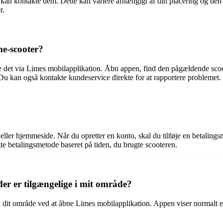
 kan kontakte dem. Dette kan variere afhængigt af din placering og den
r.
e-scooter?
e det via Limes mobilapplikation. Åbn appen, find den pågældende sc
Du kan også kontakte kundeservice direkte for at rapportere problemet.
ler hjemmeside. Når du opretter en konto, skal du tilføje en betalingsme
gte betalingsmetode baseret på tiden, du brugte scooteren.
er er tilgængelige i mit område?
 dit område ved at åbne Limes mobilapplikation. Appen viser normalt e