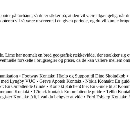
cooter på forhånd, så du er sikker på, at den vil være tilgængelig, når
ooteren vil så være reserveret i en given periode, og du vil kunne brug
e. Lime har normalt en bred geografisk rækkevidde, der strækker sig ov
ventuelle forskelle i brugsregler og priser, da de kan variere mellem om
munikation
•
Footway Kontakt: Hjælp og Support til Dine Skoindkøb
•
kt med Lyngby VUC
•
Greve Apotek Kontakt
•
Nokia Kontakt: En guide 
kt: En Omfattende Guide
•
Kontakt KitchenOne: En Guide til at Komm
mmune Kontakt
•
17track kontakt: En omfattende guide
•
Tellio Kont
egister Kontakt: Alt, hvad du behøver at vide
•
Ford Esbjerg Kontakt: A