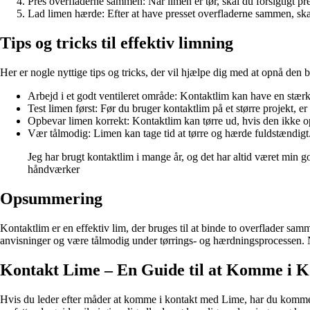
Pres overfladerne sammen: Når limen er tør, skal du forsigtigt 
Lad limen hærde: Efter at have presset overfladerne sammen, skal 
Tips og tricks til effektiv limning
Her er nogle nyttige tips og tricks, der vil hjælpe dig med at opnå den
Arbejd i et godt ventileret område: Kontaktlim kan have en stærk 
Test limen først: Før du bruger kontaktlim på et større projekt, er
Opbevar limen korrekt: Kontaktlim kan tørre ud, hvis den ikke op
Vær tålmodig: Limen kan tage tid at tørre og hærde fuldstændigt.
Jeg har brugt kontaktlim i mange år, og det har altid været min g
håndværker
Opsummering
Kontaktlim er en effektiv lim, der bruges til at binde to overflader sam
anvisninger og være tålmodig under tørrings- og hærdningsprocessen. Nu 
Kontakt Lime – En Guide til at Komme i 
Hvis du leder efter måder at komme i kontakt med Lime, har du kommet ti