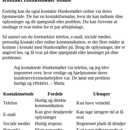
Endelig kan du også kontakte Hunkemøller online via deres
hjemmeside. De har en kontaktformular, hvor du kan indtaste dine
oplysninger og dit spørgsmål eller problem. Du kan forvente at
modtage et svar inden for et par arbejdsdage.
Så uanset om du foretrækker telefon, e-mail, sociale medier,
personlig kontakt eller online kommunikation, er der flere måder at
komme i kontakt med Hunkemøller på. Brug de oplysninger, der er
angivet her, og få svar på dine spørgsmål eller løsninger på dine
problemer.
Jeg kontaktede Hunkemøller via telefon, og jeg blev
imponeret over, hvor venlige og hjælpsomme deres
kundeservicemedarbejdere var. De løste mit problem
hurtigt og effektivt. – Maria
Kontaktmetode
Fordele
Ulemper
Hurtig og direkte
Telefon
Kan have ventetid
kommunikation
Kan give detaljerede
Kan tage længere tid at få
E-mail
oplysninger
svar
Sociale medier
Hurtig respons
Begrænset plads til detaljer
Personlig
Mere personlig
Kan være tidkrævende at