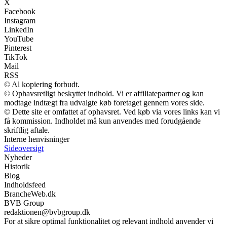
X
Facebook
Instagram
LinkedIn
YouTube
Pinterest
TikTok
Mail
RSS
© Al kopiering forbudt.
© Ophavsretligt beskyttet indhold. Vi er affiliatepartner og kan
modtage indtægt fra udvalgte køb foretaget gennem vores side.
© Dette site er omfattet af ophavsret. Ved køb via vores links kan vi
få kommission. Indholdet må kun anvendes med forudgående
skriftlig aftale.
Interne henvisninger
Sideoversigt
Nyheder
Historik
Blog
Indholdsfeed
BrancheWeb.dk
BVB Group
redaktionen@bvbgroup.dk
For at sikre optimal funktionalitet og relevant indhold anvender vi