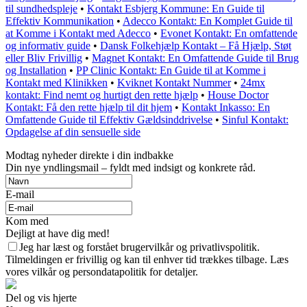
til sundhedspleje
•
Kontakt Esbjerg Kommune: En Guide til
Effektiv Kommunikation
•
Adecco Kontakt: En Komplet Guide til
at Komme i Kontakt med Adecco
•
Evonet Kontakt: En omfattende
og informativ guide
•
Dansk Folkehjælp Kontakt – Få Hjælp, Støt
eller Bliv Frivillig
•
Magnet Kontakt: En Omfattende Guide til Brug
og Installation
•
PP Clinic Kontakt: En Guide til at Komme i
Kontakt med Klinikken
•
Kviknet Kontakt Nummer
•
24mx
kontakt: Find nemt og hurtigt den rette hjælp
•
House Doctor
Kontakt: Få den rette hjælp til dit hjem
•
Kontakt Inkasso: En
Omfattende Guide til Effektiv Gældsinddrivelse
•
Sinful Kontakt:
Opdagelse af din sensuelle side
Modtag nyheder direkte i din indbakke
Din nye yndlingsmail – fyldt med indsigt og konkrete råd.
E-mail
Kom med
Dejligt at have dig med!
Jeg har læst og forstået brugervilkår og privatlivspolitik.
Tilmeldingen er frivillig og kan til enhver tid trækkes tilbage. Læs
vores vilkår og persondatapolitik for detaljer.
Del og vis hjerte