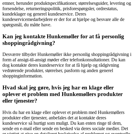
emner, herunder produktspecifikationer, størrelsesguider, levering og
forsendelse, returneringspolitik, prisforespørgsler, ordrestatus,
kundeklager og generel kundeservice. Deres
kundeservicemedarbejdere er der for at hjælpe og besvare alle de
spørgsmål, du måtte have.
Kan jeg kontakte Hunkemøller for at få personlig
shoppingrådgivning?
Desværre tilbyder Hunkemøller ikke personlig shoppingrådgivning i
form af ansigt-til-ansigt møder eller telefonkonsultationer. Du kan
dog kontakte deres kundeservice for at få hjælp og rådgivning
vedrørende produkter, størrelser, pasform og anden generel
shoppinginformation.
Hvad skal jeg gøre, hvis jeg har en klage eller
oplever et problem med Hunkemøllers produkter
eller tjenester?
Hvis du har en klage eller oplever et problem med Hunkemøllers
produkter eller tjenester, anbefales det at kontakte deres
kundeservice så hurtigt som muligt. Du kan enten ringe til dem,
sende en e-mail eller sende en besked via deres sociale medier. Det
er vigtigt at give en detaljeret beskrivelse af problemet og eventuelle