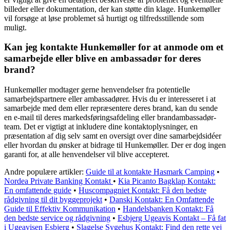
billeder eller dokumentation, der kan støtte din klage. Hunkemøller
vil forsøge at løse problemet så hurtigt og tilfredsstillende som
muligt.
Kan jeg kontakte Hunkemøller for at anmode om et
samarbejde eller blive en ambassadør for deres
brand?
Hunkemøller modtager gerne henvendelser fra potentielle
samarbejdspartnere eller ambassadører. Hvis du er interesseret i at
samarbejde med dem eller repræsentere deres brand, kan du sende
en e-mail til deres markedsføringsafdeling eller brandambassadør-
team. Det er vigtigt at inkludere dine kontaktoplysninger, en
præsentation af dig selv samt en oversigt over dine samarbejdsidéer
eller hvordan du ønsker at bidrage til Hunkemøller. Der er dog ingen
garanti for, at alle henvendelser vil blive accepteret.
Andre populære artikler:
Guide til at kontakte Hasmark Camping
•
Nordea Private Banking Kontakt
•
Kia Picanto Bagklap Kontakt:
En omfattende guide
•
Huscompagniet Kontakt: Få den bedste
rådgivning til dit byggeprojekt
•
Danski Kontakt: En Omfattende
Guide til Effektiv Kommunikation
•
Handelsbanken Kontakt: Få
den bedste service og rådgivning
•
Esbjerg Ugeavis Kontakt – Få fat
i Ugeavisen Esbjerg
•
Slagelse Sygehus Kontakt: Find den rette vej