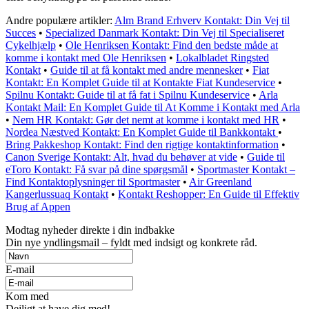
Andre populære artikler:
Alm Brand Erhverv Kontakt: Din Vej til
Succes
•
Specialized Danmark Kontakt: Din Vej til Specialiseret
Cykelhjælp
•
Ole Henriksen Kontakt: Find den bedste måde at
komme i kontakt med Ole Henriksen
•
Lokalbladet Ringsted
Kontakt
•
Guide til at få kontakt med andre mennesker
•
Fiat
Kontakt: En Komplet Guide til at Kontakte Fiat Kundeservice
•
Spilnu Kontakt: Guide til at få fat i Spilnu Kundeservice
•
Arla
Kontakt Mail: En Komplet Guide til At Komme i Kontakt med Arla
•
Nem HR Kontakt: Gør det nemt at komme i kontakt med HR
•
Nordea Næstved Kontakt: En Komplet Guide til Bankkontakt
•
Bring Pakkeshop Kontakt: Find den rigtige kontaktinformation
•
Canon Sverige Kontakt: Alt, hvad du behøver at vide
•
Guide til
eToro Kontakt: Få svar på dine spørgsmål
•
Sportmaster Kontakt –
Find Kontaktoplysninger til Sportmaster
•
Air Greenland
Kangerlussuaq Kontakt
•
Kontakt Reshopper: En Guide til Effektiv
Brug af Appen
Modtag nyheder direkte i din indbakke
Din nye yndlingsmail – fyldt med indsigt og konkrete råd.
E-mail
Kom med
Dejligt at have dig med!