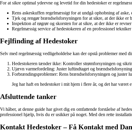
For at sikre optimal ydeevne og levetid for din hedestoker er regelmæs
Rens askeskuffen regelmæssigt for at undgå ophobning af aske, d
Tjek og rengør brændselsforsyningen for at sikre, at der ikke er b
Inspektion af røgrør og skorsten for at sikre, at der ikke er revner
Regelmæssig service af hedestokeren af en professionel tekniker fo
Fejlfinding af Hedestoker
Selv med regelmæssig vedligeholdelse kan der opstå problemer med din
Hedestokeren tænder ikke: Kontroller strømforsyningen og sikringe
Ujævn varmefordeling: Juster luftindtaget og brændselsforsyninge
Forbrændingsproblemer: Rens brændselsforsyningen og juster luft
Jeg har haft en hedestoker i mit hjem i flere år, og det har vær
Afsluttende tanker
Vi håber, at denne guide har givet dig en omfattende forståelse af hede
professionel hjælp, hvis du er usikker på noget. Med den rette installat
Kontakt Hedestoker – Få Kontakt med Dan