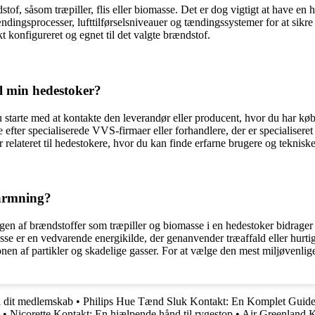
tof, såsom træpiller, flis eller biomasse. Det er dog vigtigt at have en h
dingsprocesser, lufttilførselsniveauer og tændingssystemer for at sikre
kt konfigureret og egnet til det valgte brændstof.
il min hedestoker?
 du starte med at kontakte den leverandør eller producent, hvor du har 
 efter specialiserede VVS-firmaer eller forhandlere, der er specialisere
relateret til hedestokere, hvor du kan finde erfarne brugere og tekniske
varmning?
n af ​​brændstoffer som træpiller og biomasse i en hedestoker bidrager t
masse er en vedvarende energikilde, der genanvender træaffald eller hu
nen af ​​partikler og skadelige gasser. For at vælge den mest miljøvenlig
il dit medlemskab
•
Philips Hue Tænd Sluk Kontakt: En Komplet Guid
•
Nicorette Kontakt: En hjælpende hånd til rygestop
•
Air Greenland K