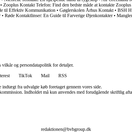
•
Zooplus Kontakt Telefon: Find den bedste måde at kontakte Zooplus
de til Effektiv Kommunikation
•
Gøglerskolen Århus Kontakt
•
BSH Hv
r
•
Røde Kontaktlinser: En Guide til Farverige Øjenkontakter
•
Manglen
 vilkår og persondatapolitik for detaljer.
terest
TikTok
Mail
RSS
e indtægt fra udvalgte køb foretaget gennem vores side.
få kommission. Indholdet må kun anvendes med forudgående skriftlig afta
redaktionen@bvbgroup.dk