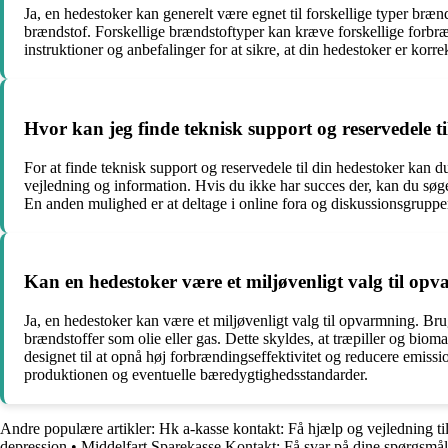
Ja, en hedestoker kan generelt være egnet til forskellige typer brænds
brændstof. Forskellige brændstoftyper kan kræve forskellige forbræn
instruktioner og anbefalinger for at sikre, at din hedestoker er korre
Hvor kan jeg finde teknisk support og reservedele t
For at finde teknisk support og reservedele til din hedestoker kan
vejledning og information. Hvis du ikke har succes der, kan du søge
En anden mulighed er at deltage i online fora og diskussionsgrupper 
Kan en hedestoker være et miljøvenligt valg til op
Ja, en hedestoker kan være et miljøvenligt valg til opvarmning. Bruge
brændstoffer som olie eller gas. Dette skyldes, at træpiller og bio
designet til at opnå høj forbrændingseffektivitet og reducere emissio
produktionen og eventuelle bæredygtighedsstandarder.
Andre populære artikler:
Hk a-kasse kontakt: Få hjælp og vejledning t
depression
•
Middelfart Sparekasse Kontakt: Få svar på dine spørgsmål