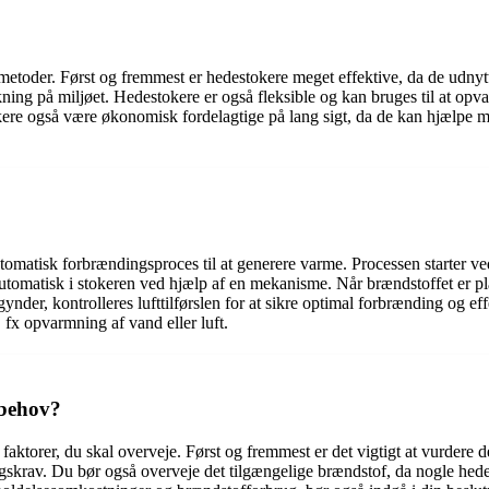
gsmetoder. Først og fremmest er hedestokere meget effektive, da de udny
kning på miljøet. Hedestokere er også fleksible og kan bruges til at opv
tokere også være økonomisk fordelagtige på lang sigt, da de kan hjælpe m
atisk forbrændingsproces til at generere varme. Processen starter ved at
automatisk i stokeren ved hjælp af en mekanisme. Når brændstoffet er pl
r, kontrolleres lufttilførslen for at sikre optimal forbrænding og effe
 fx opvarmning af vand eller luft.
 behov?
re faktorer, du skal overveje. Først og fremmest er det vigtigt at vurde
ngskrav. Du bør også overveje det tilgængelige brændstof, da nogle hede