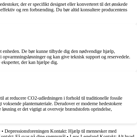
edestoker, der er specifikt designet eller konverteret til det ønskede
 effektiv og ren forbrænding. Du bør altid konsultere producentens
købt enheden. De bør kunne tilbyde dig den nødvendige hjælp,
t i opvarmningsløsninger og kan give teknisk support og reservedele.
 eksperter, der kan hjælpe dig.
il at reducere CO2-udledningen i forhold til traditionelle fossile
rtigt voksende plantemateriale. Derudover er moderne hedestokere
e løsning er det vigtigt at overveje brændstofets oprindelse,
e
•
Depressionsforeningen Kontakt: Hjælp til mennesker med
ontakt: Få svar på dine spørgsmål
•
Leos Legeland Kontakt: Alt hvad