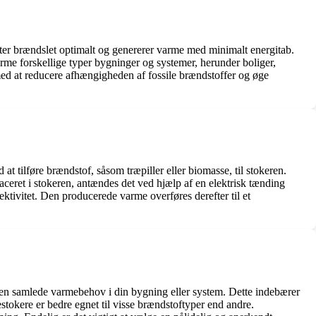
tter brændslet optimalt og genererer varme med minimalt energitab.
arme forskellige typer bygninger og systemer, herunder boliger,
ed at reducere afhængigheden af ​​fossile brændstoffer og øge
 tilføre brændstof, såsom træpiller eller biomasse, til stokeren.
aceret i stokeren, antændes det ved hjælp af en elektrisk tænding
ktivitet. Den producerede varme overføres derefter til et
re den samlede varmebehov i din bygning eller system. Dette indebærer
stokere er bedre egnet til visse brændstoftyper end andre.