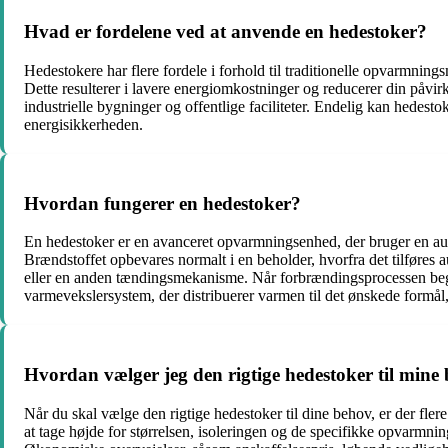
Hvad er fordelene ved at anvende en hedestoker?
Hedestokere har flere fordele i forhold til traditionelle opvarmnin
Dette resulterer i lavere energiomkostninger og reducerer din påvir
industrielle bygninger og offentlige faciliteter. Endelig kan hedes
energisikkerheden.
Hvordan fungerer en hedestoker?
En hedestoker er en avanceret opvarmningsenhed, der bruger en autom
Brændstoffet opbevares normalt i en beholder, hvorfra det tilføres 
eller en anden tændingsmekanisme. Når forbrændingsprocessen begynde
varmevekslersystem, der distribuerer varmen til det ønskede formål,
Hvordan vælger jeg den rigtige hedestoker til mine
Når du skal vælge den rigtige hedestoker til dine behov, er der fle
at tage højde for størrelsen, isoleringen og de specifikke opvarmni