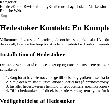
Kategorier
Karriere
Kontor
Revision
Læring
Konferencer
Lager
Lokaler
Markedsføri
Branche Web
Hedestoker Kontakt: En Komple
Velkommen til vores omfattende guide om hedestoker kontakt. Hvis du over
dække alt, hvad du har brug for at vide om hedestoker kontakt, herunder 
Installation af Hedestoker
Det første skridt i at få en hedestoker op og køre er at installere den kor
at huske på:
Sørg for at have de nødvendige tilladelser og godkendelser fra 
Vælg det rette sted til installationen, der er tæt på brændstofforsy
Installer hedestokeren i henhold til producentens specifikationer 
Tilslut hedestokeren til dit eksisterende varmesystem og test for ko
Vedligeholdelse af Hedestoker