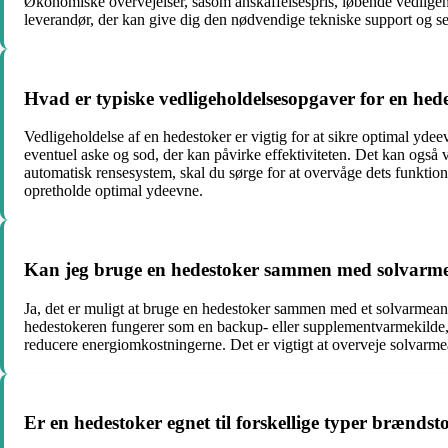
Økonomiske overvejelser, såsom anskaffelsespris, løbende vedligeho
leverandør, der kan give dig den nødvendige tekniske support og se
Hvad er typiske vedligeholdelsesopgaver for en hed
Vedligeholdelse af en hedestoker er vigtig for at sikre optimal yd
eventuel aske og sod, der kan påvirke effektiviteten. Det kan også v
automatisk rensesystem, skal du sørge for at overvåge dets funktion
opretholde optimal ydeevne.
Kan jeg bruge en hedestoker sammen med solvarm
Ja, det er muligt at bruge en hedestoker sammen med et solvarmea
hedestokeren fungerer som en backup- eller supplementvarmekilde, n
reducere energiomkostningerne. Det er vigtigt at overveje solvarm
Er en hedestoker egnet til forskellige typer brændst