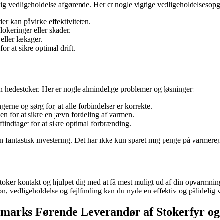
sig vedligeholdelse afgørende. Her er nogle vigtige vedligeholdelsesopg
er kan påvirke effektiviteten.
lokeringer eller skader.
 eller lækager.
r at sikre optimal drift.
 hedestoker. Her er nogle almindelige problemer og løsninger:
rne og sørg for, at alle forbindelser er korrekte.
n for at sikre en jævn fordeling af varmen.
indtaget for at sikre optimal forbrænding.
et en fantastisk investering. Det har ikke kun sparet mig penge på varme
stoker kontakt og hjulpet dig med at få mest muligt ud af din opvarmnin
ion, vedligeholdelse og fejlfinding kan du nyde en effektiv og pålidelig 
marks Førende Leverandør af Stokerfyr o