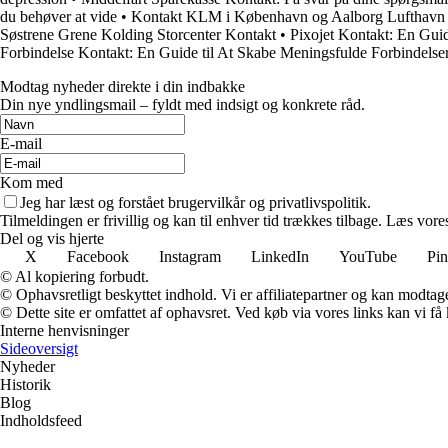
du behøver at vide
•
Kontakt KLM i København og Aalborg Lufthavn
Søstrene Grene Kolding Storcenter Kontakt
•
Pixojet Kontakt: En Gui
Forbindelse Kontakt: En Guide til At Skabe Meningsfulde Forbindelse
Modtag nyheder direkte i din indbakke
Din nye yndlingsmail – fyldt med indsigt og konkrete råd.
E-mail
Kom med
Jeg har læst og forstået brugervilkår og privatlivspolitik.
Tilmeldingen er frivillig og kan til enhver tid trækkes tilbage. Læs vores
Del og vis hjerte
X
Facebook
Instagram
LinkedIn
YouTube
Pin
© Al kopiering forbudt.
© Ophavsretligt beskyttet indhold. Vi er affiliatepartner og kan modtag
© Dette site er omfattet af ophavsret. Ved køb via vores links kan vi 
Interne henvisninger
Sideoversigt
Nyheder
Historik
Blog
Indholdsfeed