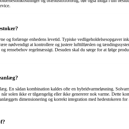
ldelsesomkostninger og brændstofforbrug, bør også indgå i din beslutni
rvice.
estoker?
eevne og forlænge enhedens levetid. Typiske vedligeholdelsesopgaver in
ære nødvendigt at kontrollere og justere lufttilførslen og tændingssyste
 og rensebehov regelmæssigt. Desuden skal du sørge for at følge produc
eanlæg?
nlæg. En sådan kombination kaldes ofte en hybridvarmeløsning. Solvar
år solen ikke er tilgængelig eller ikke genererer nok varme. Dette komb
eanlæggets dimensionering og korrekt integration med hedestokeren for 
of?