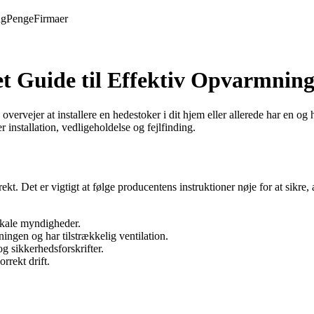
ng
Penge
Firmaer
t Guide til Effektiv Opvarmnin
vejer at installere en hedestoker i dit hjem eller allerede har en og har
installation, vedligeholdelse og fejlfinding.
rekt. Det er vigtigt at følge producentens instruktioner nøje for at sikre,
lokale myndigheder.
ningen og har tilstrækkelig ventilation.
og sikkerhedsforskrifter.
rrekt drift.