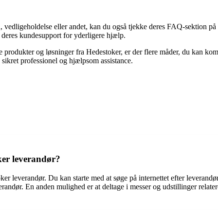
n, vedligeholdelse eller andet, kan du også tjekke deres FAQ-sektion p
e deres kundesupport for yderligere hjælp.
e produkter og løsninger fra Hedestoker, er der flere måder, du kan k
sikret professionel og hjælpsom assistance.
er leverandør?
er leverandør. Du kan starte med at søge på internettet efter leverand
verandør. En anden mulighed er at deltage i messer og udstillinger relat