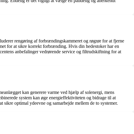
ng. Endelig er det vigtigt at vælge en pålidelig og anerkendt
kluderer rengøring af forbrændingskammeret og røgrør for at fjerne
met for at sikre korrekt forbrænding. Hvis din hedestoker har en
entens anbefalinger vedrørende service og filtrudskiftning for at
meanlægget kan generere varme ved hjælp af solenergi, mens
inerede system kan øge energieffektiviteten og bidrage til at
at sikre optimal ydeevne og samarbejde mellem de to systemer.