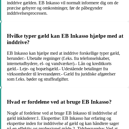
inddrive gælden. EB Inkasso vil normalt informere dig om de
præcise gebyrer og omkostninger, før de påbegynder
inddrivelsesprocessen.
Hvilke typer gæld kan EB Inkasso hjælpe med at
inddrive?
EB Inkasso kan hjælpe med at inddrive forskellige typer gæld,
herunder:- Ubetalte regninger (f.eks. fra telefonselskaber,
internetudbydere, el- og vandværker).- Lån og kreditkorts
gæld.- Leje- og bopælsgæld.- Udestående betalinger fra
virksomheder til leverandører.- Gæld fra juridiske afgørelser
som f.eks. bøder og straffeafgifter.
Hvad er fordelene ved at bruge EB Inkasso?
Nogle af fordelene ved at bruge EB Inkasso til inddrivelse af
gæld inkluderer:1. Ekspertise: EB Inkasso har erfaring og
ekspertise inden for inddrivelse af gæld og kan håndtere sager
på en effektiv og professionel måde.2. Tidsbesparelse: Ved at