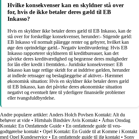
Hvilke konsekvenser kan en skyldner stå over
for, hvis de ikke betaler deres gæld til EB
Inkasso?
Hvis en skyldner ikke betaler deres gæld til EB Inkasso, kan de
stå over for forskellige konsekvenser, herunder:- Stigende gæld:
EB Inkasso vil normalt pålægge renter og gebyrer, hvilket kan
øge den oprindelige gæld.- Negativ kreditvurdering: Hvis EB
Inkasso rapporterer skyldneren til kreditbureauer, kan det
påvirke deres kreditværdighed og begrænse deres muligheder
for lån eller kredit i fremtiden.- Juridiske konsekvenser: EB
Inkasso kan tage retlige skridt for at inddrive gælden, herunder
at indlede retssager og beslaglæggelse af aktiver.- Hæmmet
økonomisk situation: Hvis en skyldner ikke betaler deres gæld
til EB Inkasso, kan det påvirke deres økonomiske situation
negativt og eventuelt føre til yderligere finansielle problemer
eller tvangsfuldbyrdelse.
Andre populære artikler:
Anders Holch Povlsen Kontakt: Alt du
behøver at vide
•
Hirtshals Bindslev Avis Kontakt
•
Århus Onsdag
Kontakt: En Omfattende Guide
•
En omfattende guide til veu-
godtgørelse kontakt
•
Opel Kontakt: En Guide til at Komme i Kontakt
med Opel Kundeservice
•
En omfattende guide til ifø kontakt
•
Sony