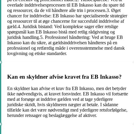
overlade inddrivelsesprocessen til EB Inkasso kan du spare tid
og ressourcer, da de vil håndtere alle trin i processen.3. Øget
chancer for inddrivelse: EB Inkasso har specialiserede strategier
og ressourcer til at øge chancerne for succesfuld inddrivelse af
gæld.4. Juridisk bistand: Ved komplekse sager eller retslige
spørgsmål kan EB Inkasso bistå med retlig rådgivning og
juridisk handling.5. Professionel håndtering: Ved at bruge EB
Inkasso kan du sikre, at gældsinddrivelsen håndteres på en
professionel og retfærdig måde i overensstemmelse med dansk
lovgivning og etiske standarder.
Kan en skyldner afvise kravet fra EB Inkasso?
En skyldner kan afvise et krav fra EB Inkasso, men det betyder
ikke nødvendigvis, at kravet forsvinder. EB Inkasso vil fortsætte
med at forsøge at inddrive gælden ved at tage yderligere
juridiske skridt, hvis skyldneren nægter at betale. I sådanne
tilfælde kan det være nødvendigt med yderligere retsforfølgelse,
herunder retssager og beslaglæggelse af aktiver.