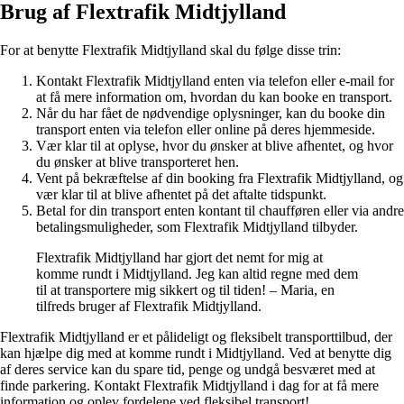
Brug af Flextrafik Midtjylland
For at benytte Flextrafik Midtjylland skal du følge disse trin:
Kontakt Flextrafik Midtjylland enten via telefon eller e-mail for
at få mere information om, hvordan du kan booke en transport.
Når du har fået de nødvendige oplysninger, kan du booke din
transport enten via telefon eller online på deres hjemmeside.
Vær klar til at oplyse, hvor du ønsker at blive afhentet, og hvor
du ønsker at blive transporteret hen.
Vent på bekræftelse af din booking fra Flextrafik Midtjylland, og
vær klar til at blive afhentet på det aftalte tidspunkt.
Betal for din transport enten kontant til chaufføren eller via andre
betalingsmuligheder, som Flextrafik Midtjylland tilbyder.
Flextrafik Midtjylland har gjort det nemt for mig at
komme rundt i Midtjylland. Jeg kan altid regne med dem
til at transportere mig sikkert og til tiden! – Maria, en
tilfreds bruger af Flextrafik Midtjylland.
Flextrafik Midtjylland er et pålideligt og fleksibelt transporttilbud, der
kan hjælpe dig med at komme rundt i Midtjylland. Ved at benytte dig
af deres service kan du spare tid, penge og undgå besværet med at
finde parkering. Kontakt Flextrafik Midtjylland i dag for at få mere
information og oplev fordelene ved fleksibel transport!