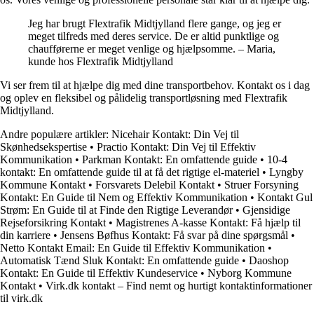
Jeg har brugt Flextrafik Midtjylland flere gange, og jeg er
meget tilfreds med deres service. De er altid punktlige og
chaufførerne er meget venlige og hjælpsomme. – Maria,
kunde hos Flextrafik Midtjylland
Vi ser frem til at hjælpe dig med dine transportbehov. Kontakt os i dag
og oplev en fleksibel og pålidelig transportløsning med Flextrafik
Midtjylland.
Andre populære artikler:
Nicehair Kontakt: Din Vej til
Skønhedsekspertise
•
Practio Kontakt: Din Vej til Effektiv
Kommunikation
•
Parkman Kontakt: En omfattende guide
•
10-4
kontakt: En omfattende guide til at få det rigtige el-materiel
•
Lyngby
Kommune Kontakt
•
Forsvarets Delebil Kontakt
•
Struer Forsyning
Kontakt: En Guide til Nem og Effektiv Kommunikation
•
Kontakt Gul
Strøm: En Guide til at Finde den Rigtige Leverandør
•
Gjensidige
Rejseforsikring Kontakt
•
Magistrenes A-kasse Kontakt: Få hjælp til
din karriere
•
Jensens Bøfhus Kontakt: Få svar på dine spørgsmål
•
Netto Kontakt Email: En Guide til Effektiv Kommunikation
•
Automatisk Tænd Sluk Kontakt: En omfattende guide
•
Daoshop
Kontakt: En Guide til Effektiv Kundeservice
•
Nyborg Kommune
Kontakt
•
Virk.dk kontakt – Find nemt og hurtigt kontaktinformationer
til virk.dk