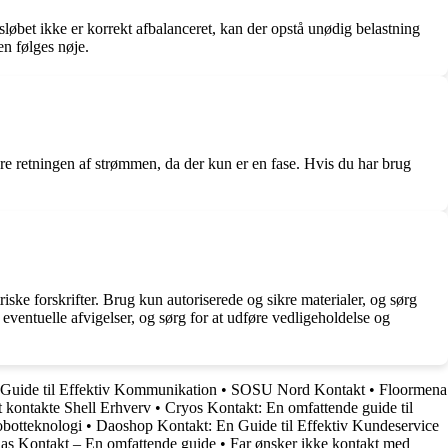
sløbet ikke er korrekt afbalanceret, kan der opstå unødig belastning
en følges nøje.
dre retningen af strømmen, da der kun er en fase. Hvis du har brug
riske forskrifter. Brug kun autoriserede og sikre materialer, og sørg
or eventuelle afvigelser, og sørg for at udføre vedligeholdelse og
Guide til Effektiv Kommunikation
•
SOSU Nord Kontakt
•
Floormena
t kontakte Shell Erhverv
•
Cryos Kontakt: En omfattende guide til
obotteknologi
•
Daoshop Kontakt: En Guide til Effektiv Kundeservice
as Kontakt – En omfattende guide
•
Far ønsker ikke kontakt med