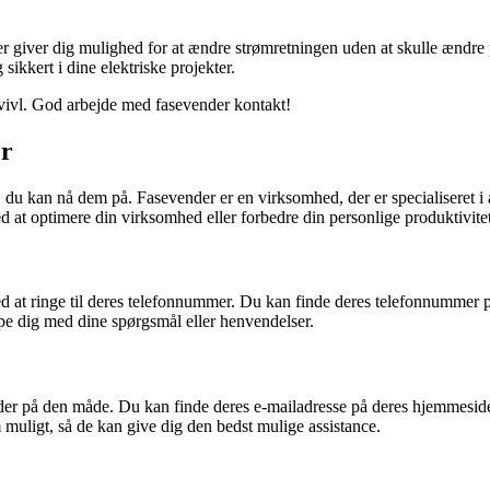
der giver dig mulighed for at ændre strømretningen uden at skulle ændre 
sikkert i dine elektriske projekter.
 tvivl. God arbejde med fasevender kontakt!
er
du kan nå dem på. Fasevender er en virksomhed, der er specialiseret i a
d at optimere din virksomhed eller forbedre din personlige produktivitet
t ringe til deres telefonnummer. Du kan finde deres telefonnummer på 
lpe dig med dine spørgsmål eller henvendelser.
er på den måde. Du kan finde deres e-mailadresse på deres hjemmeside e
 muligt, så de kan give dig den bedst mulige assistance.