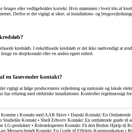
e bruges eller vedligeholdes korrekt. Hvis strømmen i hvert trin af kred
emet. Derfor er det vigtigt at sikre, at installations- og brugsvejledning
 kredsløb?
trefasede kredsløb. I enkeltfasede kredsløb er det ikke nødvendigt at æn
t bruge en drejekontakt eller en anden egnet enhed.
 af en fasevender kontakt?
 det vigtigt at følge producentens vejledning og nationale og lokale elekt
 ikke har erfaring med elektriske installationer. Kontroller regelmæssigt f
at Komme i Kontakt med AAB Skive
•
Danski Kontakt: En Omfattende 
on Studielån Kontakt
•
Shell Erhverv Kontakt: En omfattende guide til a
ine LG-produkter
•
Roboteksperten Kontakt: Få den Bedste Hjælp til R
ars Messerschmidt Kontakt: En Guide til Effektiv Kommunikation
•
Ri