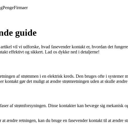
ng
Penge
Firmaer
nde guide
ikel vil vi udforske, hvad fasevender kontakt er, hvordan det fungerer, 
takt effektivt og sikkert. Lad os dykke ned i detaljerne!
etningen af strømmen i en elektrisk kreds. Den bruges ofte i systemer m
der kontakt gør det muligt at ændre strømretningen uden at skulle ændre
tre faser af strømforsyningen. Disse kontakter kan bevæge sig mekanisk o
er at ændre retningen, kan du bruge en fasevender kontakt til at ændre