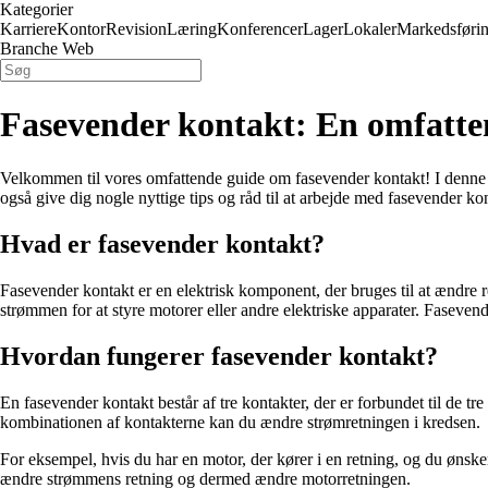
Kategorier
Karriere
Kontor
Revision
Læring
Konferencer
Lager
Lokaler
Markedsføri
Branche Web
Fasevender kontakt: En omfatte
Velkommen til vores omfattende guide om fasevender kontakt! I denne art
også give dig nogle nyttige tips og råd til at arbejde med fasevender kon
Hvad er fasevender kontakt?
Fasevender kontakt er en elektrisk komponent, der bruges til at ændre r
strømmen for at styre motorer eller andre elektriske apparater. Faseven
Hvordan fungerer fasevender kontakt?
En fasevender kontakt består af tre kontakter, der er forbundet til de 
kombinationen af kontakterne kan du ændre strømretningen i kredsen.
For eksempel, hvis du har en motor, der kører i en retning, og du ønsk
ændre strømmens retning og dermed ændre motorretningen.