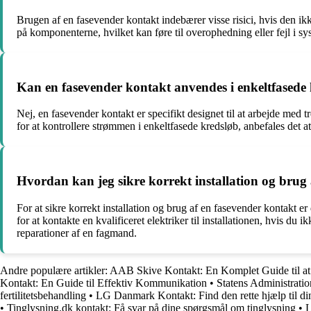
Brugen af en fasevender kontakt indebærer visse risici, hvis den ikk
på komponenterne, hvilket kan føre til overophedning eller fejl i syst
Kan en fasevender kontakt anvendes i enkeltfasede
Nej, en fasevender kontakt er specifikt designet til at arbejde med 
for at kontrollere strømmen i enkeltfasede kredsløb, anbefales det a
Hvordan kan jeg sikre korrekt installation og brug
For at sikre korrekt installation og brug af en fasevender kontakt er
for at kontakte en kvalificeret elektriker til installationen, hvis du
reparationer af en fagmand.
Andre populære artikler:
AAB Skive Kontakt: En Komplet Guide til 
Kontakt: En Guide til Effektiv Kommunikation
•
Statens Administrati
fertilitetsbehandling
•
LG Danmark Kontakt: Find den rette hjælp til d
•
Tinglysning.dk kontakt: Få svar på dine spørgsmål om tinglysning
•
L