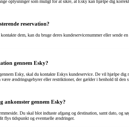
 mange oplysninger som muligt for at sikre, at Esky kan hjælpe dig korrekt
terende reservation?
at kontakte dem, kan du bruge deres kundeservicenummer eller sende en
rvation gennem Esky?
et gennem Esky, skal du kontakte Eskys kundeservice. De vil hjælpe dig m
 være ændringsgebyrer eller restriktioner, der gælder i henhold til den s
 og ankomster gennem Esky?
mmeside. Du skal blot indtaste afgang og destination, samt dato, og s
dit flys tidspunkt og eventuelle ændringer.