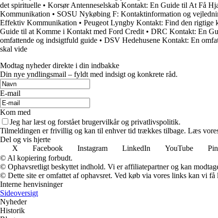
det spirituelle
•
Korsør Antenneselskab Kontakt: En Guide til At Få Hj
Kommunikation
•
SOSU Nykøbing F: Kontaktinformation og vejledni
Effektiv Kommunikation
•
Peugeot Lyngby Kontakt: Find den rigtige 
Guide til at Komme i Kontakt med Ford Credit
•
DRC Kontakt: En Gui
omfattende og indsigtfuld guide
•
DSV Hedehusene Kontakt: En omfatt
skal vide
Modtag nyheder direkte i din indbakke
Din nye yndlingsmail – fyldt med indsigt og konkrete råd.
E-mail
Kom med
Jeg har læst og forstået brugervilkår og privatlivspolitik.
Tilmeldingen er frivillig og kan til enhver tid trækkes tilbage. Læs vores
Del og vis hjerte
X
Facebook
Instagram
LinkedIn
YouTube
Pin
© Al kopiering forbudt.
© Ophavsretligt beskyttet indhold. Vi er affiliatepartner og kan modtag
© Dette site er omfattet af ophavsret. Ved køb via vores links kan vi 
Interne henvisninger
Sideoversigt
Nyheder
Historik