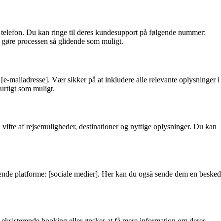
ia telefon. Du kan ringe til deres kundesupport på følgende nummer:
t gøre processen så glidende som muligt.
 [e-mailadresse]. Vær sikker på at inkludere alle relevante oplysninger i
urtigt som muligt.
 vifte af rejsemuligheder, destinationer og nyttige oplysninger. Du kan
lgende platforme: [sociale medier]. Her kan du også sende dem en besked
n eksisterende booking eller ønsker at få mere information om deres