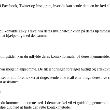
på Facebook, Twitter og Instagram, hvor du kan sende dem en besked el
u kontakte Esky Travel via deres live chat-funktion på deres hjemmeside. 
il at hjælpe dig med det samme.
åbningstider, kan du udfylde deres kontaktformular på deres hjemmesid
 var meget hjælpsomme. De fik ændringen foretaget hurtigt og effektiv
et om du foretrækker at ringe, sende en e-mail eller bruge deres live ch
r assistance.
t
u kommet til det rette sted. I denne artikel vil vi guide dig gennem d
jælpe dig med at finde den rette kontaktmetode.