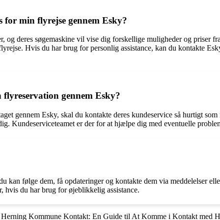
is for min flyrejse gennem Esky?
, og deres søgemaskine vil vise dig forskellige muligheder og priser fra f
in flyrejse. Hvis du har brug for personlig assistance, kan du kontakte Es
n flyreservation gennem Esky?
aget gennem Esky, skal du kontakte deres kundeservice så hurtigt som m
dig. Kundeserviceteamet er der for at hjælpe dig med eventuelle proble
or du kan følge dem, få opdateringer og kontakte dem via meddelelser e
, hvis du har brug for øjeblikkelig assistance.
•
Herning Kommune Kontakt: En Guide til At Komme i Kontakt med