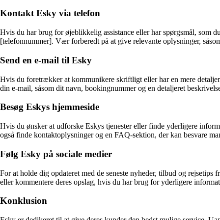
Kontakt Esky via telefon
Hvis du har brug for øjeblikkelig assistance eller har spørgsmål, som d
[telefonnummer]. Vær forberedt på at give relevante oplysninger, såso
Send en e-mail til Esky
Hvis du foretrækker at kommunikere skriftligt eller har en mere detaljer
din e-mail, såsom dit navn, bookingnummer og en detaljeret beskrivelse 
Besøg Eskys hjemmeside
Hvis du ønsker at udforske Eskys tjenester eller finde yderligere infor
også finde kontaktoplysninger og en FAQ-sektion, der kan besvare ma
Følg Esky på sociale medier
For at holde dig opdateret med de seneste nyheder, tilbud og rejsetips
eller kommentere deres opslag, hvis du har brug for yderligere informat
Konklusion
Esky er dedikeret til at give deres kunder den bedst mulige service. Ua