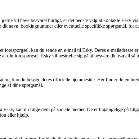
u gerne vil have besvaret hurtigt, er det bedste valg at kontakte Esky v
m dit navn, bookingnummer eller eventuelle specifikke spørgsmål, for a
et forespørgsel, kan du sende en e-mail til Esky. Deres e-mailadresse er
af din forespørgsel. Esky vil bestræbe sig på at besvare din e-mail så h
mation, kan du besøge deres officielle hjemmeside. Her finder du en bred
nge af dine spørgsmål.
 fra Esky, kan du følge dem på sociale medier. De er tilgængelige på fø
ion eller hjælp.
nset om du har brug for hjælp til at booke en rejse, har spørgsmål om e