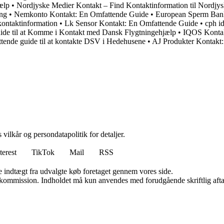
ælp
•
Nordjyske Medier Kontakt – Find Kontaktinformation til Nordjy
ng
•
Nemkonto Kontakt: En Omfattende Guide
•
European Sperm Bank 
kontaktinformation
•
Lk Sensor Kontakt: En Omfattende Guide
•
cph id
de til at Komme i Kontakt med Dansk Flygtningehjælp
•
IQOS Kontakt
ende guide til at kontakte DSV i Hedehusene
•
AJ Produkter Kontakt: 
 vilkår og persondatapolitik for detaljer.
terest
TikTok
Mail
RSS
e indtægt fra udvalgte køb foretaget gennem vores side.
få kommission. Indholdet må kun anvendes med forudgående skriftlig afta